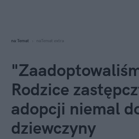
na
:
Temat
naTemat extra
"Zaadoptowaliśm
Rodzice zastępcz
adopcji niemal do
dziewczyny