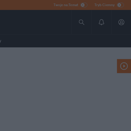
Twoje na:Temat
Tryb Ciemny
y