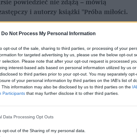
ursie powiedzieć nie zdążą – mówią
astępczy i autorzy książki "Próba miłości.
-
Do Not Process My Personal Information
i niemowlaki w mig znikają z domów
to opt-out of the sale, sharing to third parties, or processing of your per
formation for targeted advertising by us, please use the below opt-out s
aczego?
r selection. Please note that after your opt-out request is processed y
eing interest-based ads based on personal information utilized by us or
łowa Zbigniewa Herberta – proste pytania
disclosed to third parties prior to your opt-out. You may separately opt-
losure of your personal information by third parties on the IAB’s list of
est właśnie takie pytanie.
. This information may also be disclosed by us to third parties on the
IA
Participants
that may further disclose it to other third parties.
l Data Processing Opt Outs
o opt-out of the Sharing of my personal data.