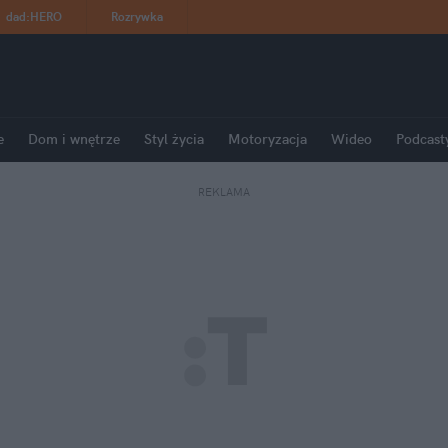
dad
:
HERO
Rozrywka
e
Dom i wnętrze
Styl życia
Motoryzacja
Wideo
Podcast
REKLAMA