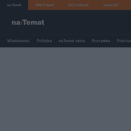
na
:
Temat
INN
:
Poland
ASZ
:
dziennik
mama
:
DU
Wiadomości
Polityka
naTemat extra
Rozrywka
Podróż