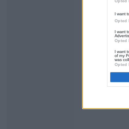
Opted 
I want t
Opted 
I want 
Advertis
Opted 
I want t
of my P
was col
Opted 