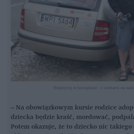
Klejnoccy w komplecie - z córkami na wak
– Na obowiązkowym kursie rodzice adopcy
dziecka będzie kraść, mordować, podpal
Potem okazuje, że to dziecko nic takiego 