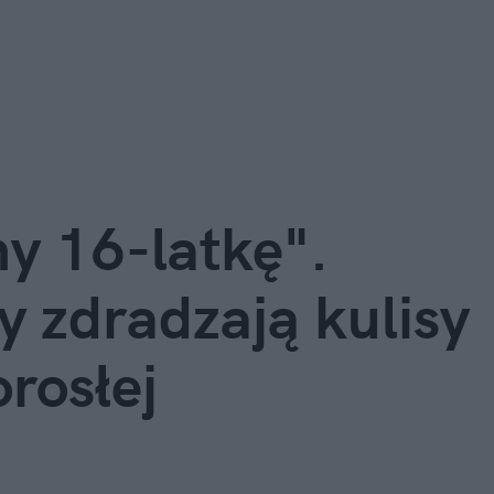
y 16-latkę".
y zdradzają kulisy
rosłej