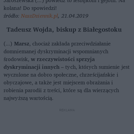
Jaroszewska (...) powiedz to lesbijkom i gejom: Na
kolana! Do spowiedzi!
źródło:
NaszDziennik.pl
, 21.04.2019
Tadeusz Wojda, biskup z Białegostoku
(...)
Marsz
, chociaż zakłada przeciwdziałanie
domniemanej dyskryminacji wspomnianych
środowisk,
w rzeczywistości sprzyja
dyskryminacji innych
– tych, których sumienie jest
wyczulone na dobro społeczne, chrześcijańskie i
obyczajowe, a także jest miejscem obrażania i
robienia parodii z treści, które są dla wierzących
najwyższą wartością.
REKLAMA