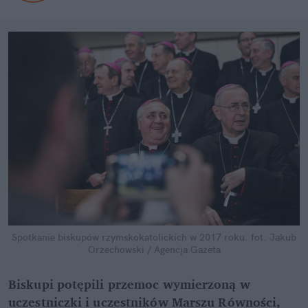
Spotkanie biskupów rzymskokatolickich w 2017 roku.
fot. Jakub
Orzechowski / Agencja Gazeta
Biskupi potępili przemoc wymierzoną w
uczestniczki i uczestników Marszu Równości,