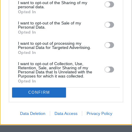
I want to opt-out of the Sharing of my
personal data.
Celem działania stowarzyszeń lesbijek i
Opted In
homoseksualistów, biseksualnych, transseksualnych i
I want to opt-out of the Sale of my
plus, a do tego plusu mogą należeć inne mniejszości
Personal Data.
Opted In
seksualne, czyli
pedofile, zoofile, nekrofile
–
mówmy o tym głośno – otóż celem tego typu
I want to opt-out of processing my
Personal Data for Targeted Advertising.
stowarzyszeń jest doprowadzenie do sytuacji, w
Opted In
której młodzież i dorośli będą
niepłodnymi
I want to opt-out of Collection, Use,
erotomanami
.
Retention, Sale, and/or Sharing of my
Personal Data that Is Unrelated with the
Purposes for which it was collected.
REKLAMA
Opted In
CONFIRM
Data Deletion
Data Access
Privacy Policy