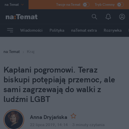
na
:
Temat
Twoje na:Temat
Tryb Ciemny
INN
:
Poland
ASZ
:
dziennik
Wiadomości
Polityka
naTemat extra
Rozrywka
mama
:
DU
dad
:
HERO
na
:
Temat
Kraj
Rozrywka
Kapłani pogromowi. Teraz
biskupi potępiają przemoc, ale
sami zagrzewają do walki z
ludźmi LGBT
Anna Dryjańska
22 lipca 2019, 14:14
·
3 minuty
czytania