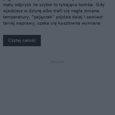
mały odprysk na szybie to tykająca bomba. Gdy
wjedziesz w dziurę albo trafi cię nagła zmiana
temperatury, "pajączek" pójdzie dalej i zamiast
taniej naprawy, czeka cię kosztowna wymiana
szyby. Wybrałem się do serwisu Autoglass®, żeby
na własne oczy zobaczyć, jak profesjonaliści radzą
Czytaj całość
sobie z takimi uszkodzeniami.
REKLAMA