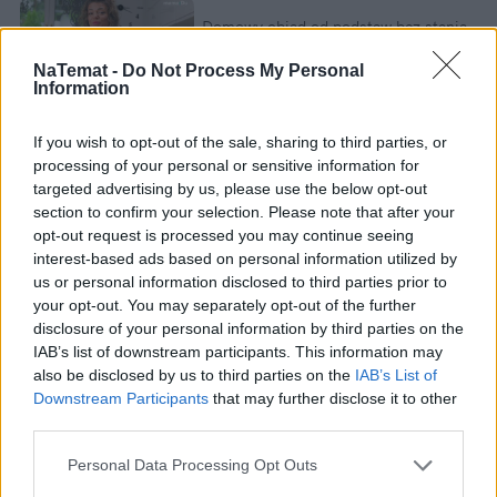
Domowy obiad od podstaw bez stania
godzinami w kuchni? Sprawdziłam,
czy to możliwe
NaTemat -
Do Not Process My Personal
Information
If you wish to opt-out of the sale, sharing to third parties, or
Widzimy, że
budzą się demony
; szaleją, żeby
processing of your personal or sensitive information for
zniszczyć to, co dobre, zwłaszcza w życiu młodzieży.
targeted advertising by us, please use the below opt-out
Coraz wyraźniej widzimy te działania. Ale z drugiej
section to confirm your selection. Please note that after your
strony widzimy wyraźnie błogosławione owoce
opt-out request is processed you may continue seeing
interest-based ads based on personal information utilized by
nowego powiewu Ducha Świętego, który odnawia
us or personal information disclosed to third parties prior to
oblicze tej polskiej ziemi. Przykładem tego jest
your opt-out. You may separately opt-out of the further
Rodzina Radia Maryja (...).
disclosure of your personal information by third parties on the
źródło:
RadioMaryja.pl
, 13.07.2019
IAB’s list of downstream participants. This information may
also be disclosed by us to third parties on the
IAB’s List of
Marek Dziewiecki, ksiądz, ekspert
Downstream Participants
that may further disclose it to other
third parties.
Ministerstwa Edukacji Narodowej z
przedmiotu "Wychowanie do życia w
Personal Data Processing Opt Outs
rodzinie"