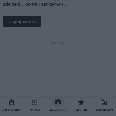
zderzeniu, zostali zatrzymani.
Czytaj całość
REKLAMA
Dodaj w Google
Kategorie
Dla Ciebie
naTemat Extra
Strona Główna