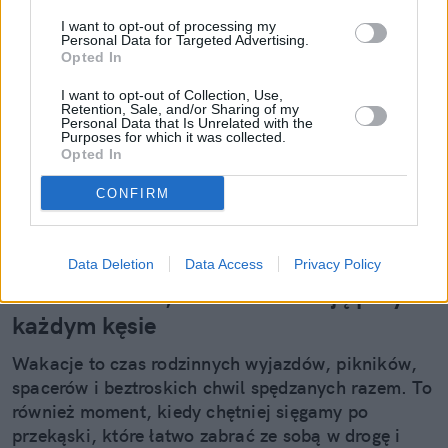
I want to opt-out of processing my
Personal Data for Targeted Advertising.
Opted In
I want to opt-out of Collection, Use,
Retention, Sale, and/or Sharing of my
Personal Data that Is Unrelated with the
Purposes for which it was collected.
Opted In
CONFIRM
Wakacyjna nowość od Chupa Chups.
Data Deletion
Data Access
Privacy Policy
MADS to żelki, które zaskakują przy
każdym kęsie
Wakacje to czas rodzinnych wyjazdów, pikników,
spacerów i beztroskich chwil spędzanych razem. To
również moment, kiedy chętniej sięgamy po
przekąski, które łatwo zabrać ze sobą w drogę i