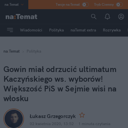
na
:
Temat
Twoje na:Temat
Tryb Ciemny
INN
:
Poland
ASZ
:
dziennik
Wiadomości
Polityka
naTemat extra
Rozrywka
mama
:
DU
dad
:
HERO
na
:
Temat
Polityka
Rozrywka
Gowin miał odrzucić ultimatum
Kaczyńskiego ws. wyborów!
Większość PiS w Sejmie wisi na
włosku
Łukasz Grzegorczyk
02 kwietnia 2020, 13:52
·
1 minuta
czytania