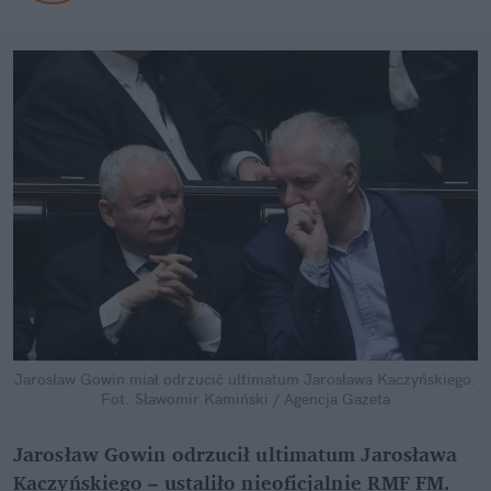
Jarosław Gowin miał odrzucić ultimatum Jarosława Kaczyńskiego.
Fot. Sławomir Kamiński / Agencja Gazeta
Jarosław Gowin odrzucił ultimatum Jarosława
Kaczyńskiego – ustaliło nieoficjalnie RMF FM.