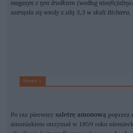
magazyn z tym środkiem (według nieoficjalnych
zatrzęsła się wtedy z siłą 3,3 w skali Richtera.
Rozwiń
Po raz pierwszy
saletrę amonową
poprzez r
amoniakiem otrzymał w 1859 roku niemiecki 