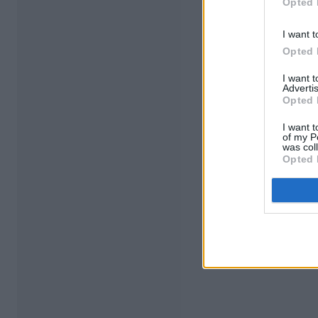
Opted 
I want t
Opted 
I want 
Advertis
Opted 
I want t
of my P
was col
Opted 