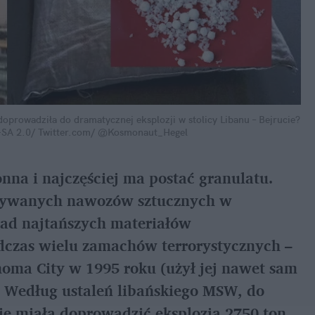
oprowadziła do dramatycznej eksplozji w stolicy Libanu – Bejrucie?
BY-SA 2.0/ Twitter.com/ @Kosmonaut_Hegel
nna i najczęściej ma postać granulatu.
ystywanych nawozów sztucznych w
ład najtańszych materiałów
dczas wielu zamachów terrorystycznych –
homa City w 1995 roku (użył jej nawet sam
. Według ustaleń libańskiego MSW, do
ie miała doprowadzić eksplozja 2750 ton