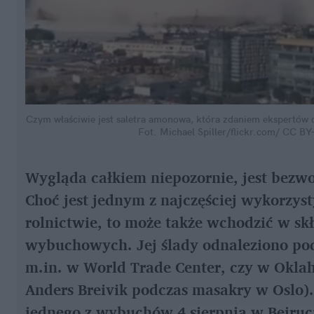
Czym właściwie jest saletra amonowa, która zdaniem ekspertów d
Fot. Michael Spiller/flickr.com/ CC 
Wygląda całkiem niepozornie, jest bezwo
Choć jest jednym z najczęściej wykorz
rolnictwie, to może także wchodzić w sk
wybuchowych. Jej ślady odnaleziono po
m.in. w World Trade Center, czy w Okla
Anders Breivik podczas masakry w Oslo)
jednego z wybuchów 4 sierpnia w Bejruc