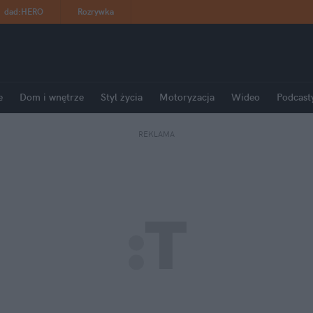
dad
:
HERO
Rozrywka
e
Dom i wnętrze
Styl życia
Motoryzacja
Wideo
Podcast
REKLAMA