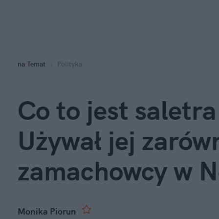
na
:
Temat
Polityka
Co to jest salet
Używał jej zarówn
zamachowcy w N
Monika Piorun