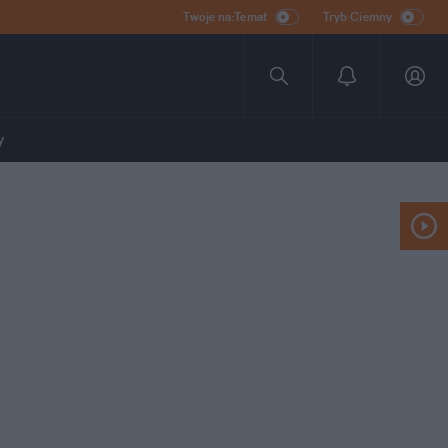
Twoje na:Temat
Tryb Ciemny
y