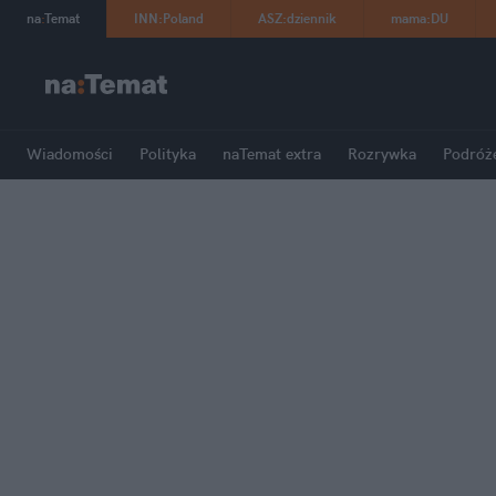
na
:
Temat
INN
:
Poland
ASZ
:
dziennik
mama
:
DU
Wiadomości
Polityka
naTemat extra
Rozrywka
Podróż