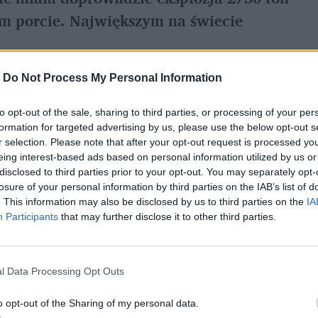
 porcie. Największym na świecie
-
Do Not Process My Personal Information
NO3) od lat służy przede wszystkim do
to opt-out of the sale, sharing to third parties, or processing of your per
 za dobry nawóz sztuczny (można ją nawet
formation for targeted advertising by us, please use the below opt-out s
r selection. Please note that after your opt-out request is processed y
kim w postaci granulowanej. Podczas
eing interest-based ads based on personal information utilized by us or
u i wodę. Choć sama nie ulega spalaniu, to
disclosed to third parties prior to your opt-out. You may separately opt-
losure of your personal information by third parties on the IAB’s list of
czynają płonąć inne materiały.
. This information may also be disclosed by us to third parties on the
IA
Participants
that may further disclose it to other third parties.
l Data Processing Opt Outs
o opt-out of the Sharing of my personal data.