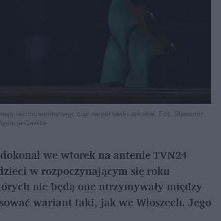
ają reżimu sanitarnego ciąć na pół ławki szkolne.
Fot. Sławomir
Agencja Gazeta
 dokonał we wtorek na antenie TVN24
dzieci w rozpoczynającym się roku
których nie będą one utrzymywały między
osować wariant taki, jak we Włoszech. Jego