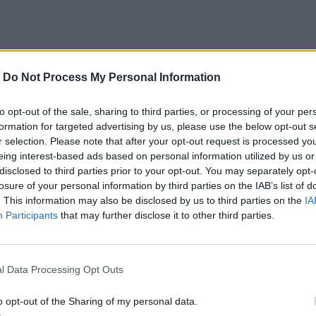
y kształcone, edukowane i wychowywane w
edzę i są najlepiej przygotowane do tego, by być
-
Do Not Process My Personal Information
ć – mówił w TVN24
Rzecznik Praw Dziecka
to opt-out of the sale, sharing to third parties, or processing of your per
formation for targeted advertising by us, please use the below opt-out s
r selection. Please note that after your opt-out request is processed y
eing interest-based ads based on personal information utilized by us or
disclosed to third parties prior to your opt-out. You may separately opt-
losure of your personal information by third parties on the IAB’s list of
 że posłanie dzieci do szkół
1 września
nie
. This information may also be disclosed by us to third parties on the
IA
 pomimo iż rząd przerzucił odpowiedzialność w
Participants
that may further disclose it to other third parties.
az samych uczniów.
l Data Processing Opt Outs
o opt-out of the Sharing of my personal data.