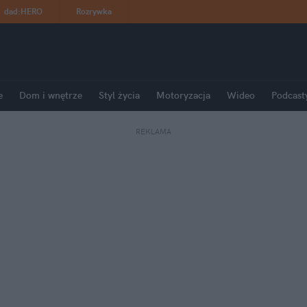
dad
:
HERO
Rozrywka
e
Dom i wnętrze
Styl życia
Motoryzacja
Wideo
Podcast
REKLAMA