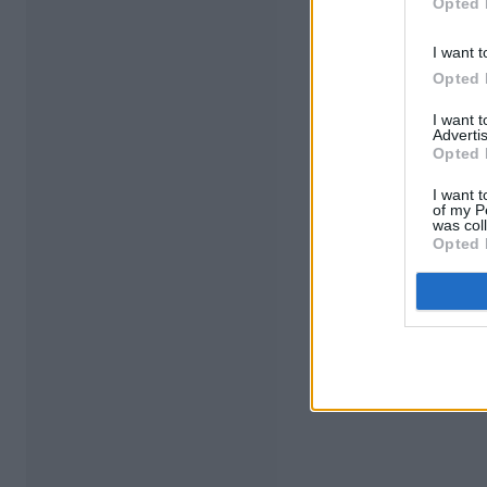
Opted 
I want t
Opted 
I want 
Advertis
Opted 
I want t
of my P
was col
Opted 