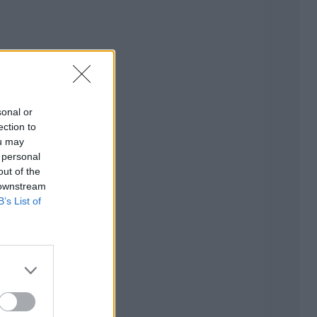
sonal or
ection to
ou may
 personal
out of the
 downstream
B’s List of