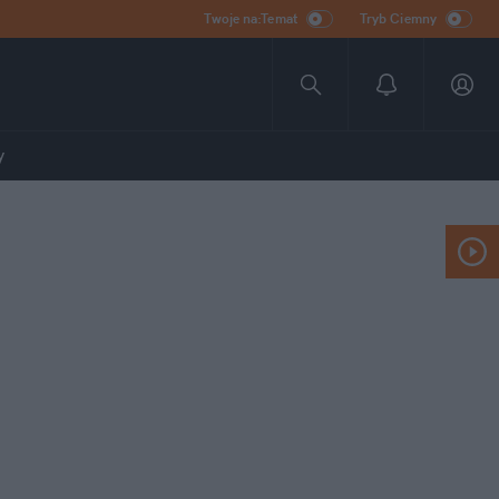
Twoje na:Temat
Tryb Ciemny
y