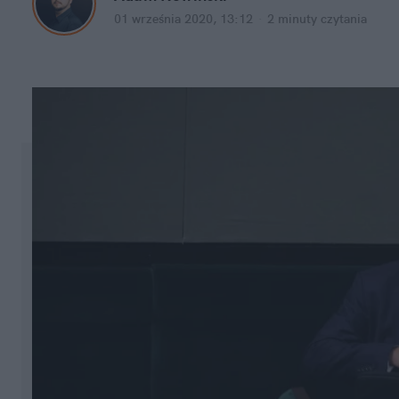
01 września 2020, 13:12
·
2 minuty
czytania