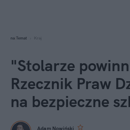
na
:
Temat
Kraj
"Stolarze powinni
Rzecznik Praw D
na bezpieczne sz
Adam Nowiński