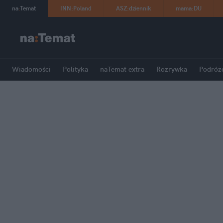
na
:
Temat
INN
:
Poland
ASZ
:
dziennik
mama
:
DU
Wiadomości
Polityka
naTemat extra
Rozrywka
Podróż