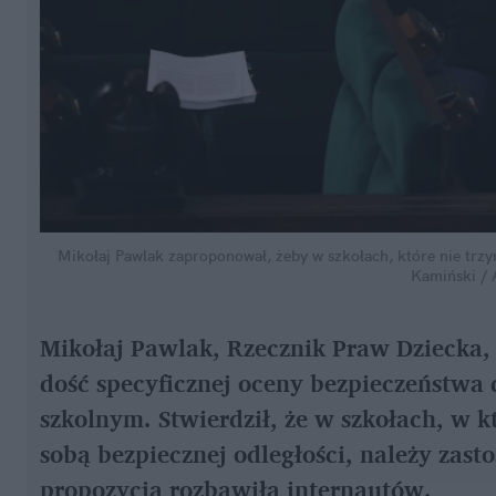
Mikołaj Pawlak zaproponował, żeby w szkołach, które nie trzym
Kamiński / 
Mikołaj Pawlak, Rzecznik Praw Dziecka,
dość specyficznej oceny bezpieczeństwa 
szkolnym. Stwierdził, że w szkołach, w 
sobą bezpiecznej odległości, należy zast
propozycja rozbawiła internautów.