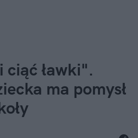
 ciąć ławki".
ziecka ma pomysł
koły