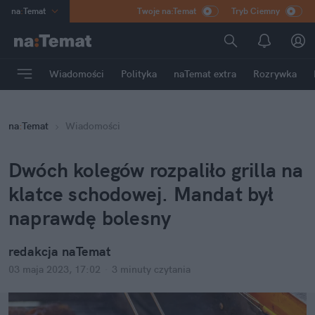
na
:
Temat
Twoje na:Temat
Tryb Ciemny
INN
:
Poland
ASZ
:
dziennik
Wiadomości
Polityka
naTemat extra
Rozrywka
mama
:
DU
dad
:
HERO
na
:
Temat
Wiadomości
Rozrywka
Dwóch kolegów rozpaliło grilla na 
klatce schodowej. Mandat był 
naprawdę bolesny
redakcja naTemat
03 maja 2023, 17:02
·
3 minuty
 czytania