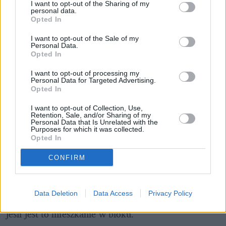
I want to opt-out of the Sharing of my
personal data.
Opted In
I want to opt-out of the Sale of my
Personal Data.
Opted In
Pociągiem z Polski do Włoch?!  
Nowość od PKP Intercity! | 
I want to opt-out of processing my
kierunek:PODRÓŻE
Personal Data for Targeted Advertising.
Opted In
I want to opt-out of Collection, Use,
Retention, Sale, and/or Sharing of my
Alternatywą dla grillowania na własnej działce może 
Personal Data that Is Unrelated with the
Purposes for which it was collected.
być 
grill na balkonie
. Według prawa nie jest to 
Opted In
zakazane, ale to nie oznacza, że nie możemy dostać 
CONFIRM
mandatu z tego tytułu. Zabronione jest rozpalanie 
ognia w miejscu umożliwiającym zapalenie się 
materiałów palnych albo sąsiednich obiektów, zatem 
Data Deletion
Data Access
Privacy Policy
balkon nie jest najlepszym miejscem. Szczegółnie 
jeśli jest to mieszkanie w bloku.