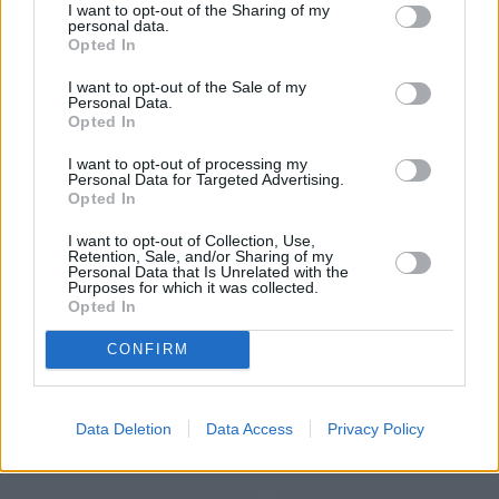
I want to opt-out of the Sharing of my
personal data.
Pomagał Rosjanom przygotować 
Opted In
zamach na Zełenskiego
I want to opt-out of the Sale of my
Personal Data.
Opted In
To jednak nie wszystko. Jak 
pisaliśmy w naTemat
, w 
połowie kwietnia Prokuratura Krajowa 
I want to opt-out of processing my
Personal Data for Targeted Advertising.
poinformowała o 
zatrzymaniu Polaka Pawła K
., 
Opted In
któremu przedstawiono zarzuty "
zgłoszenia 
I want to opt-out of Collection, Use,
gotowości do działania na rzecz wywiadu 
Retention, Sale, and/or Sharing of my
Personal Data that Is Unrelated with the
Federacji Rosyjskiej
".
Purposes for which it was collected.
Opted In
CONFIRM
Data Deletion
Data Access
Privacy Policy