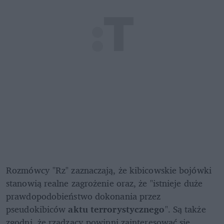
Rozmówcy "Rz" zaznaczają, że kibicowskie bojówki 
stanowią realne zagrożenie oraz, że "istnieje duże 
prawdopodobieństwo dokonania przez 
pseudokibiców 
aktu terrorystycznego
". Są także 
zgodni, że rządzący powinni zainteresować się 