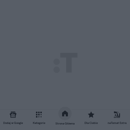
Dodaj w Google
Kategorie
Dla Ciebie
naTemat Extra
Strona Główna