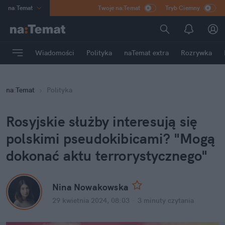
na
:
Temat
Twoje na:Temat
Tryb Ciemny
INN
:
Poland
ASZ
:
dziennik
Wiadomości
Polityka
naTemat extra
Rozrywka
mama
:
DU
dad
:
HERO
na
:
Temat
Polityka
Rozrywka
Rosyjskie służby interesują się 
polskimi pseudokibicami? "Mogą 
dokonać aktu terrorystycznego"
Nina Nowakowska
29 kwietnia 2024, 08:03
·
3 minuty
 czytania