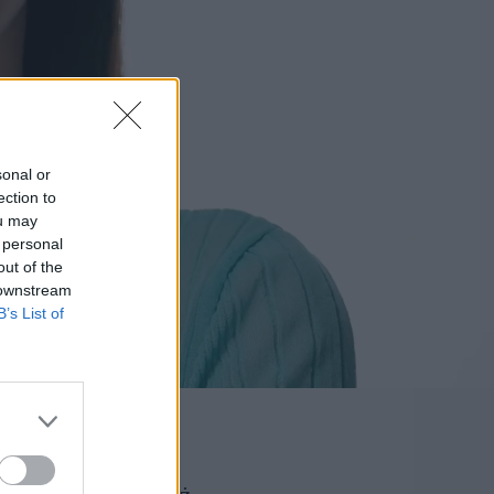
sonal or
ection to
ou may
 personal
out of the
 downstream
B’s List of