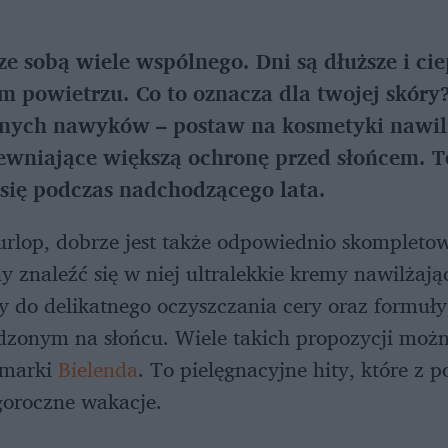
ze sobą wiele wspólnego. Dni są dłuższe i cie
m powietrzu. Co to oznacza dla twojej skóry?
nych nawyków – postaw na kosmetyki nawilż
ewniające większą ochronę przed słońcem. T
 się podczas nadchodzącego lata.
urlop, dobrze jest także odpowiednio skompleto
 znaleźć się w niej ultralekkie kremy nawilżają
ty do delikatnego oczyszczania cery oraz formuły
dzonym na słońcu. Wiele takich propozycji moż
 marki
Bielenda
. To pielęgnacyjne hity, które 
goroczne wakacje.