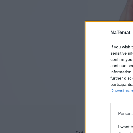
NaTemat 
If you wish 
sensitive in
confirm you
continue se
information 
further disc
participants
Downstream 
Persona
I want t