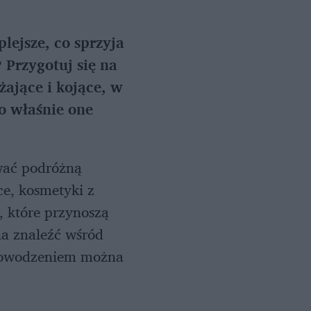
plejsze, co sprzyja
 Przygotuj się na
ające i kojące, w
o właśnie one
wać podróżną
ce, kosmetyki z
, które przynoszą
na znaleźć wśród
z powodzeniem można