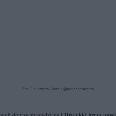
Fot. Aleksandra Cedro / @aleksandracedro
nacji dobrze sprawdzi się
Ultralekki krem nawi