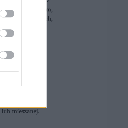
cji skóry – również
rii: Acne Remedium,
dnik po propozycjach,
tendencję do
emedium pomagają
 i oczyszczanie
 rozjaśniać
ednocześnie na
 lub mieszanej.