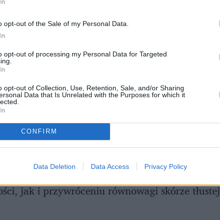
znych kosmetyków, które sprawdzą się w pielęgna
In
– warto przyjrzeć się wiosennym nowościom z se
o opt-out of the Sale of my Personal Data.
nal i Sol D’Or. Poniżej znajdziesz krótki przewo
In
dzą się w letniej pielęgnacji.
to opt-out of processing my Personal Data for Targeted
ing.
In
na ratunek skórze z problemami
o opt-out of Collection, Use, Retention, Sale, and/or Sharing
ersonal Data that Is Unrelated with the Purposes for which it
lected.
 powinna zwrócić uwagę osób, których skóra ma 
In
 niedoskonałości lub trądziku. Produkty Acne R
CONFIRM
e wydzielanie sebum, wspierają odblokowywanie
rwienienia oraz podrażnienia, a także pomagają
Data Deletion
Data Access
Privacy Policy
zikowe. Warto po nie sięgnąć, gdy zależy nam j
ści, jak i przywróceniu równowagi skórze tłustej