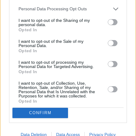
Nieodpłatna praca kobiet - różowa strefa gospodarki
Personal Data Processing Opt Outs
I want to opt-out of the Sharing of my
personal data.
143 dni premiera Tuska
Opted In
I want to opt-out of the Sale of my
Personal Data.
John Godson, czyli dzień świstaka
Opted In
I want to opt-out of processing my
Personal Data for Targeted Advertising.
Obywatelki drugiej kategorii
Opted In
I want to opt-out of Collection, Use,
Retention, Sale, and/or Sharing of my
Personal Data that Is Unrelated with the
PO jak PiS. Platforma równoległej rzeczywistości
Purposes for which it was collected.
Opted In
CONFIRM
PW: PiS Walczący
Data Deletion
Data Access
Privacy Policy