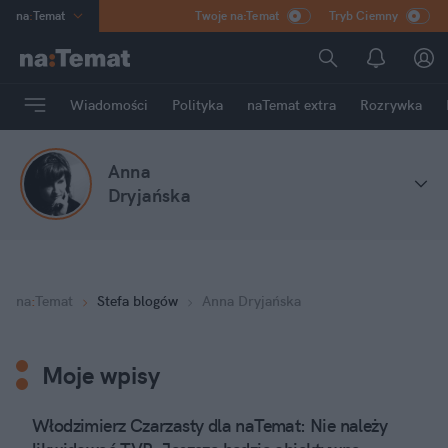
na
:
Temat
Twoje na:Temat
Tryb Ciemny
INN
:
Poland
ASZ
:
dziennik
Wiadomości
Polityka
naTemat extra
Rozrywka
mama
:
DU
dad
:
HERO
Anna
Rozrywka
Dryjańska
na
:
Temat
Stefa blogów
Anna Dryjańska
Moje wpisy
Włodzimierz Czarzasty dla naTemat: Nie należy