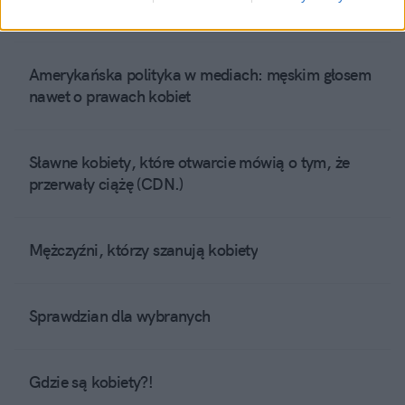
Może POtem
Amerykańska polityka w mediach: męskim głosem
nawet o prawach kobiet
Sławne kobiety, które otwarcie mówią o tym, że
przerwały ciążę (CDN.)
Mężczyźni, którzy szanują kobiety
Sprawdzian dla wybranych
Gdzie są kobiety?!