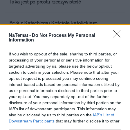
Taka jest po prostu rzeczywistość
Bryk z Katechizmu Kościoła katolickiego
NaTemat -
Do Not Process My Personal
Information
Parlamentarzyści - reprezentanci narodu biskupów
If you wish to opt-out of the sale, sharing to third parties, or
processing of your personal or sensitive information for
Apel obywatelski do premiera Donalda Tuska ws.
targeted advertising by us, please use the below opt-out
urlopów ojcowskich
section to confirm your selection. Please note that after your
opt-out request is processed you may continue seeing
interest-based ads based on personal information utilized by
us or personal information disclosed to third parties prior to
Masakra w École Polytechnique
your opt-out. You may separately opt-out of the further
disclosure of your personal information by third parties on the
IAB’s list of downstream participants. This information may
Kobiety sobie nie poradzą
also be disclosed by us to third parties on the
IAB’s List of
Downstream Participants
that may further disclose it to other
third parties.