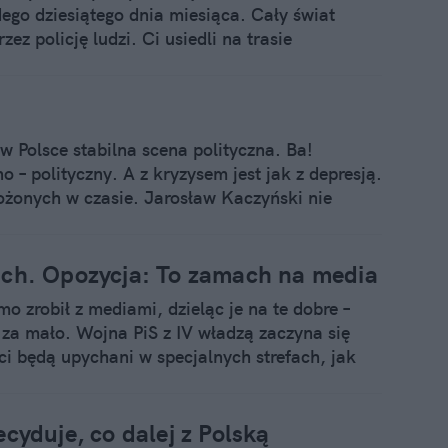
ego dziesiątego dnia miesiąca. Cały świat
rzez policję ludzi. Ci usiedli na trasie
 dlatego, aby przeszkodzić im w modlitwie.
ane do celów politycznych, do manipulacji i
sława Frasyniuka - legendy podziemnej
en przekaz, a wkrótce doprowadzi do tragedii.
w Polsce stabilna scena polityczna. Ba!
chory na władzę.
– polityczny. A z kryzysem jest jak z depresją.
łożonych w czasie. Jarosław Kaczyński nie
2015 roku niczym piękny Ken z logo PiS na
onad ćwierć wieku. Jak to się stało, że
ach. Opozycja: To zamach na media
o zrobił z mediami, dzieląc je na te dobre –
 za mało. Wojna PiS z IV władzą zaczyna się
ci będą upychani w specjalnych strefach, jak
będą dla wybrańców. To oczywisty zamach na
owskiej władzy są jak zwykle z księżyca.
cyduje, co dalej z Polską