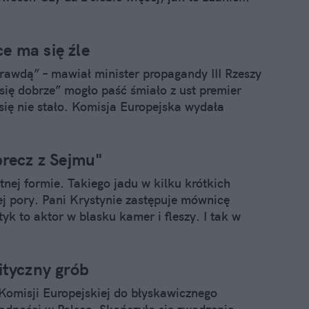
e ma się źle
rawdą” – mawiał minister propagandy III Rzeszy
ię dobrze” mogło paść śmiało z ust premier
 się nie stało. Komisja Europejska wydała
iego rządu.
precz z Sejmu"
nej formie. Takiego jadu w kilku krótkich
tej pory. Pani Krystynie zastępuje mównicę
k to aktor w blasku kamer i fleszy. I tak w
łów PiS, to oni nie grają, oni nie udają. Oni po
ityczny grób
 Komisji Europejskiej do błyskawicznego