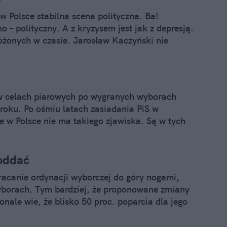
w Polsce stabilna scena polityczna. Ba!
– polityczny. A z kryzysem jest jak z depresją.
łożonych w czasie. Jarosław Kaczyński nie
2015 roku niczym piękny Ken z logo PiS na
onad ćwierć wieku. Jak to się stało, że
e w celach piarowych po wygranych wyborach
roku. Po ośmiu latach zasiadania PiS w
że w Polsce nie ma takiego zjawiska. Są w tych
 elektorat, i "gwoździe programu", czyli tzw.
ca na listach wyborczych PiS. A to obnaża
 na silną i zwartą w szeregach.
 oddać
racanie ordynacji wyborczej do góry nogami,
yborach. Tym bardziej, że proponowane zmiany
nale wie, że blisko 50 proc. poparcia dla jego
to nie jego elektorat. A to właśnie obnaża