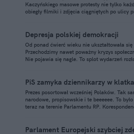
Kaczyńskiego masowe protesty nie tylko każd
obiegły filmiki i zdjęcia ciągniętych po ulicy p
przemarszu osób, idących na miesięcznicę nie
Chcieli przerwać SHOW prezesa, wykorzystyw
dzielenia Polaków. Zatrzymanie m.in. Włady
Depresja polskiej demokracji
"Solidarności" z czasów PRL, tylko wzmocni t
Od ponad ćwierć wieku nie ukształtowała się 
A winny temu będzie jeden mściwy człowiek 
Przechodzimy nawet poważny kryzys społeczno 
Nie pojawia się nagle. To splot wydarzeń roz
wszedł przecież do polityki 25 października 
ściance dla fotoreporterów. Po władzę szedł p
demoluje dzisiaj Polskę?
PiS zamyka dziennikarzy w klatk
Prezes posortował wcześniej Polaków. Tak sam
narodowe, propisowskie i te beeeeee. To było
teraz na terenie Parlamentu RP. Koresponden
małpy w klatkach. Przepustki i akredytacje 
wolność słowa i demokrację. Tłumaczenia pis
Parlament Europejski szybciej zde