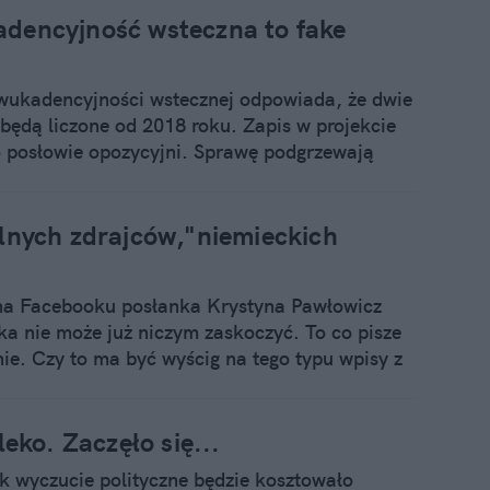
dencyjność wsteczna to fake
 dwukadencyjności wstecznej odpowiada, że dwie
będą liczone od 2018 roku. Zapis w projekcie
o posłowie opozycyjni. Sprawę podgrzewają
enna sytuacja w samorządach. Partia
becnie prezydentów zaledwie w 11 małych
orządowe mają być rozgrzewką przed walką o
elnych zdrajców,"niemieckich
 na Facebooku posłanka Krystyna Pawłowicz
ka nie może już niczym zaskoczyć. To co pisze
ie. Czy to ma być wyścig na tego typu wpisy z
eko. Zaczęło się...
ek wyczucie polityczne będzie kosztowało