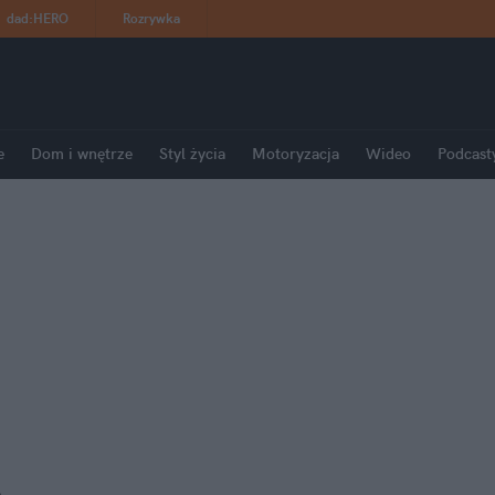
dad
:
HERO
Rozrywka
e
Dom i wnętrze
Styl życia
Motoryzacja
Wideo
Podcast
S