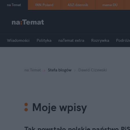
na
:
Temat
INN
:
Poland
ASZ
:
dziennik
mama
:
DU
Wiadomości
Polityka
naTemat extra
Rozrywka
Podróż
na
:
Temat
Stefa blogów
Dawid Ciżewski
Moje wpisy
Tak powstało polskie państwo Pi