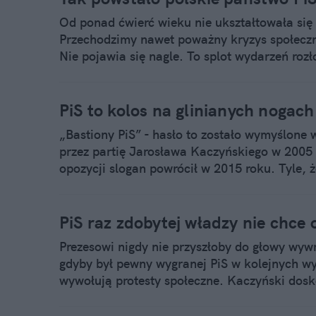
Od ponad ćwierć wieku nie ukształtowała się 
Przechodzimy nawet poważny kryzys społeczno 
Nie pojawia się nagle. To splot wydarzeń roz
wszedł przecież do polityki 25 października 
ściance dla fotoreporterów. Po władzę szedł p
demoluje dzisiaj Polskę?
PiS to kolos na glinianych nogach
„Bastiony PiS” - hasło to zostało wymyślon
przez partię Jarosława Kaczyńskiego w 2005 
opozycji slogan powrócił w 2015 roku. Tyle, 
miejscach za to: niska frekwencja, fanatyczny
„spadochroniarze”, zajmujący pierwsze miejs
największą mistyfikację PiS, partii kreowanej
PiS raz zdobytej władzy nie chce
Prezesowi nigdy nie przyszłoby do głowy wyw
gdyby był pewny wygranej PiS w kolejnych w
wywołują protesty społeczne. Kaczyński dosko
partii to mit. Wie też, że wierni wyborcy PiS 
największą mistyfikację tej partii.