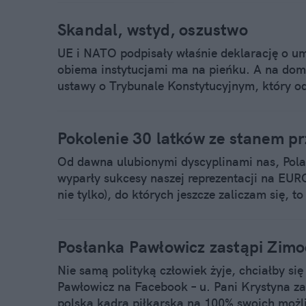
w imieniu Suwerena.
Skandal, wstyd, oszustwo
UE i NATO podpisały właśnie deklarację o u
obiema instytucjami ma na pieńku. A na domi
ustawy o Trybunale Konstytucyjnym, który od
Kaczyńskiego". Polski rząd najzwyczajniej zb
Kaczyńskiego to prosta droga do katastrofy 
Pokolenie 30 latków ze stanem 
Od dawna ulubionymi dyscyplinami nas, Polak
wyparły sukcesy naszej reprezentacji na EURO
nie tylko), do których jeszcze zaliczam się, 
się, coś, czego nie widzieli nasi rodzice i dzi
wyjścia polskiej reprezentacji w piłce nożne
moment zmierzymy się z Portugalią. A jak te 
Posłanka Pawłowicz zastąpi Zim
tych z perspektywy 30 latka?
Nie samą polityką człowiek żyje, chciałby się
Pawłowicz na Facebook – u. Pani Krystyna za
polską kadrą piłkarską na 100% swoich możliw