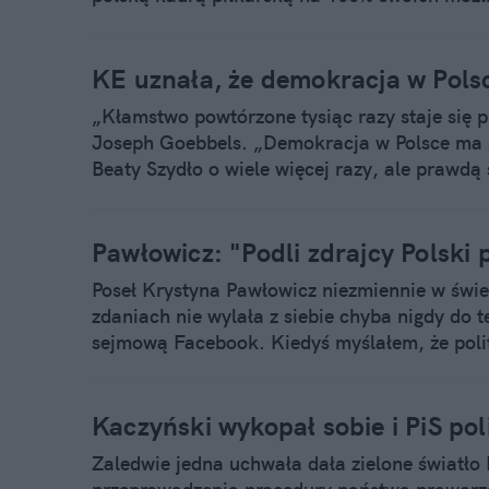
posłanki, robi w niemieckiej Bundeslidze…?
KE uznała, że demokracja w Polsc
„Kłamstwo powtórzone tysiąc razy staje się p
Joseph Goebbels. „Demokracja w Polsce ma s
Beaty Szydło o wiele więcej razy, ale prawdą
negatywną opinię, krytykując działania polsk
Pawłowicz: "Podli zdrajcy Polski 
Poseł Krystyna Pawłowicz niezmiennie w świet
zdaniach nie wylała z siebie chyba nigdy do 
sejmową Facebook. Kiedyś myślałem, że polity
wielu przypadkach jest. Ale jeśli chodzi o pos
prostu nienawidzą.
Kaczyński wykopał sobie i PiS pol
Zaledwie jedna uchwała dała zielone światło