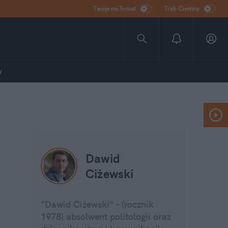
Twoje na:Temat
Tryb Ciemny
y
Dawid
Ciżewski
"Dawid Ciżewski" - (rocznik
1978) absolwent politologii oraz