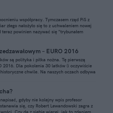
mocnieniu współpracy. Tymczasem rząd PiS z
ar złego nałożyło się to z uchwaleniem nowej
 teraz powinien nazywać się "trybunałem
agatelizował Komisję Europejską. Taka polityka
i zrujnowania Polski w błyskawicznym tempie.
przedzawałowym – EURO 2016
ów są polityka i piłka nożna. Tę pierwszą
 2016. Dla pokolenia 30 latków (i oczywiście
to historyczne chwile. Na naszych oczach odbywa
adkowie. Trzydzieści lat minęło od ostatniego
j z grypy podczas mundialu w Meksyku. A już za
gorące, piłkarskie chwile wyglądały w latach 80
ocha?
 napisać, gdyby nie kolejny wpis profesor
stanawia się, czy Robert Lewandowski zagra z
ości. Czy da z siebie więcej, jak to zdaniem