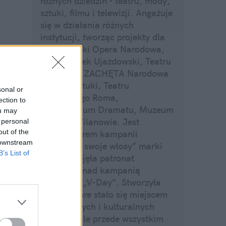
różnych dziedzin - teatru, mody,
sztuki, filmu i telewizji. Angażuje
się w działania różnych
instytucji, tworząc projekty dla
Teatr Wielki Opera Narodowa,
CSW Zamek Ujazdowski, Teatru
Polskiego, ZACHĘTA Narodowa
Galeria Sztuki, Teatru
sonal or
Muzycznego Roma,
ection to
Laboratorium Dramatu, Muzeum
ou may
Pałac w Wilanowie. Jest
 personal
out of the
ambasadorem kampanii
 downstream
„Pokochaj swoje włosy” marki
B’s List of
Philips, objęła patronat
honorowy nad kampanią
społeczną „V-Day”. Stworzyła
studio, które stało się miejscem
artystycznych i kulturalnych
spotkań, ale przede wszystkim