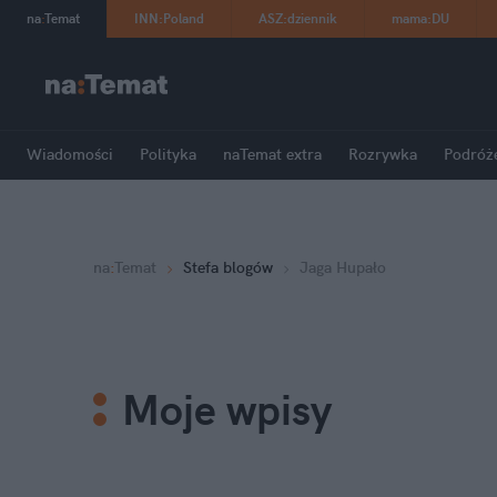
na
:
Temat
INN
:
Poland
ASZ
:
dziennik
mama
:
DU
Wiadomości
Polityka
naTemat extra
Rozrywka
Podróż
na
:
Temat
Stefa blogów
Jaga Hupało
Moje wpisy