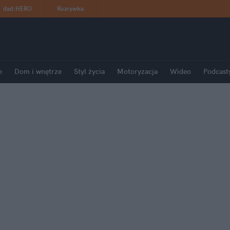
dad
:
HERO
Rozrywka
e
Dom i wnętrze
Styl życia
Motoryzacja
Wideo
Podcast