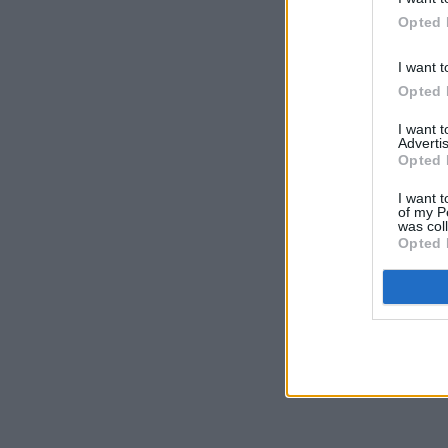
Opted 
I want t
Opted 
I want 
Advertis
Opted 
I want t
of my P
was col
Opted 