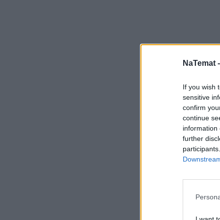
NaTemat 
If you wish 
sensitive in
confirm you
continue se
information 
further disc
participants
Downstream 
Persona
I want t