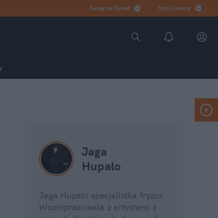
Twoje na:Temat
Tryb Ciemny
y
Jaga
Hupało
Jaga Hupało specjalistka fryzur.
Współpracowała z artystami z