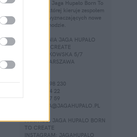
pracownią Jaga Hupało Born To
Create w której kieruje zespołem
stylistów wyznaczających nowe
trendy w modzie.
PRACOWNIA JAGA HUPAŁO
BORN TO CREATE
UL. BURAKOWSKA 5/7
01-066 WARSZAWA
TEL.:
+48 607 098 230
+22 817 14 22
+22 636 67 59
RECEPCJA@JAGAHUPALO.PL
FANPAGE: JAGA HUPALO BORN
TO CREATE
INSTAGRAM: JAGAHUPALO