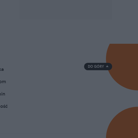
DO GÓRY
ka
oom
min
ność