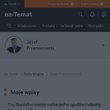
na
:
Temat
Twoje na:Temat
Tryb Ciemny
INN
:
Poland
ASZ
:
dziennik
Wiadomości
Polityka
naTemat extra
Rozrywka
mama
:
DU
dad
:
HERO
Józef
Rozrywka
Przemieniecki
na
:
Temat
Stefa blogów
Józef Przemieniecki
Moje wpisy
Czy Kościół w swojej walce jest w zgodzie z własną