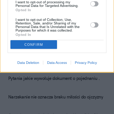
I want to opt-out of processing my
Personal Data for Targeted Advertising.
Refleksja dla wyborców po expose premiera Donalda
Opted In
Tuska.
I want to opt-out of Collection, Use,
Retention, Sale, and/or Sharing of my
Personal Data that Is Unrelated with the
Purposes for which it was collected.
Rozumiem ateistów, oni chcą być traktowani przez
Opted In
katolików po chrześcijańsku
CONFIRM
List otwarty do księdza Wojciecha Lemańskiego.
Data Deletion
Data Access
Privacy Policy
Pytania jakie wywołuje dokument o pojednaniu .
Narzekanie nie oznacza braku miłości do ojczyzny