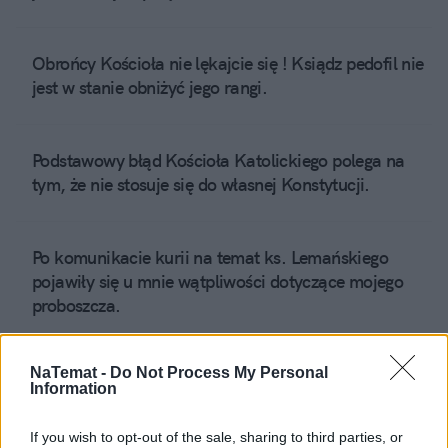
Obrońcy Kościoła nie lękajcie się ! Ksiądz pedofil nie
jest w stanie obniżyć jego rangi.
Podstawowy błąd Kościoła Katolickiego polega na
tym, że nie stosuje się do własnej Konstytucji.
Po komunikacie kurii na temat ks. Lemańskiego
pojawiły się u mnie wątpliwości dotyczące mojego
proboszcza.
NaTemat -
Do Not Process My Personal
Dlaczego Kościół Katolicki podtrzymuje błędne
Information
przekonania swoich wiernych ?
If you wish to opt-out of the sale, sharing to third parties, or