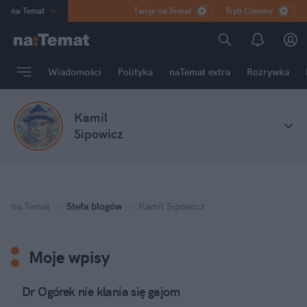
na
:
Temat
Twoje na:Temat
Tryb Ciemny
INN
:
Poland
ASZ
:
dziennik
Wiadomości
Polityka
naTemat extra
Rozrywka
mama
:
DU
dad
:
HERO
Kamil
Rozrywka
Sipowicz
na
:
Temat
Stefa blogów
Kamil Sipowicz
Moje wpisy
Dr Ogórek nie kłania się gajom