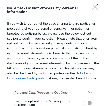
NaTemat -
Do Not Process My Personal
Niesprawiedliwe Ministerstwo Sprawiedliwości
Information
If you wish to opt-out of the sale, sharing to third parties, or
Do rzeczy
processing of your personal or sensitive information for
targeted advertising by us, please use the below opt-out
section to confirm your selection. Please note that after your
opt-out request is processed you may continue seeing
Do braci plugawców
interest-based ads based on personal information utilized by
us or personal information disclosed to third parties prior to
your opt-out. You may separately opt-out of the further
Jarosław Gowin broni Konstytucji, ale nie całej
disclosure of your personal information by third parties on the
IAB’s list of downstream participants. This information may
also be disclosed by us to third parties on the
IAB’s List of
Marihuana żywioł nie do opanowania
Downstream Participants
that may further disclose it to other
third parties.
Personal Data Processing Opt Outs
Kto zepsuł Mariusza Trynkiewicza?
I want to opt-out of the Sharing of my
personal data.