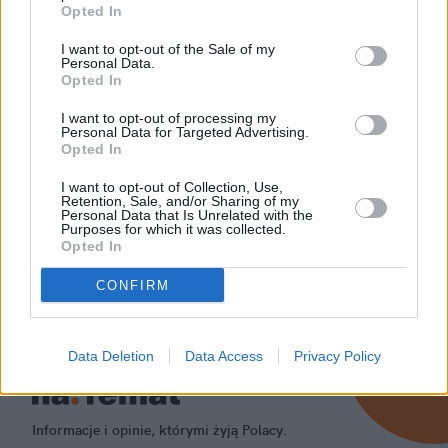
Opted In
Towarzysz Świrgoń i premier Ziobro
I want to opt-out of the Sale of my
Personal Data.
Opted In
Policja w TVN24 czyli poseł Dera uprzejmie donosi
I want to opt-out of processing my
Personal Data for Targeted Advertising.
Opted In
Parabanki paranarkotyki i parakrzyż
I want to opt-out of Collection, Use,
Retention, Sale, and/or Sharing of my
Personal Data that Is Unrelated with the
Purposes for which it was collected.
Opted In
Czy ojciec Rydzyk jest heretykiem?
CONFIRM
Data Deletion
Data Access
Privacy Policy
Informacje i opinie, którymi żyją Polacy.