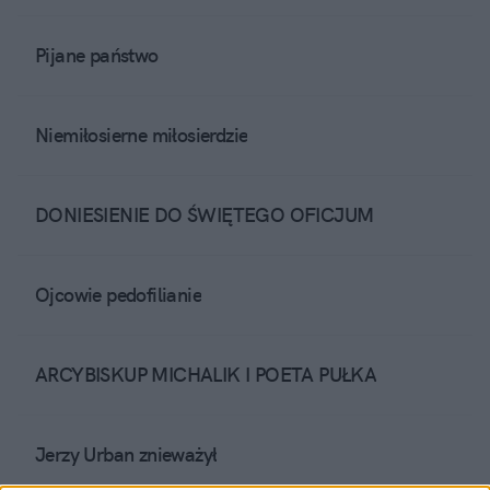
Pijane państwo
Niemiłosierne miłosierdzie
DONIESIENIE DO ŚWIĘTEGO OFICJUM
Ojcowie pedofilianie
ARCYBISKUP MICHALIK I POETA PUŁKA
Jerzy Urban znieważył