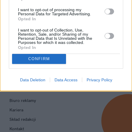
Dorosłe życie dla wykluczonych
I want to opt-out of processing my
Personal Data for Targeted Advertising.
Opted In
Profesjonalizm na serio
I want to opt-out of Collection, Use,
Retention, Sale, and/or Sharing of my
Personal Data that Is Unrelated with the
Purposes for which it was collected.
Opted In
CONFIRM
Informacje i opinie, którymi żyją Polacy.
Data Deletion
Data Access
Privacy Policy
Biuro reklamy
Kariera
Skład redakcji
Kontakt