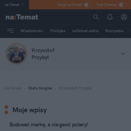
na
:
Temat
Twoje na:Temat
Tryb Ciemny
INN
:
Poland
ASZ
:
dziennik
Wiadomości
Polityka
naTemat extra
Rozrywka
mama
:
DU
dad
:
HERO
Krzysztof
Rozrywka
Przybył
na
:
Temat
Stefa blogów
Krzysztof Przybył
Moje wpisy
Budować markę, a nie gasić pożary!