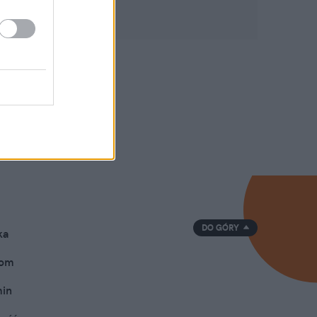
DO GÓRY
ka
oom
min