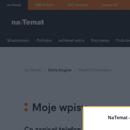
na
:
Temat
INN
:
Poland
ASZ
:
dziennik
mama
:
DU
Wiadomości
Polityka
naTemat extra
Rozrywka
Podróż
na
:
Temat
Stefa blogów
Paweł Artymowicz
Moje wpisy
NaTemat 
Co zapisał telefon satelitarny w 