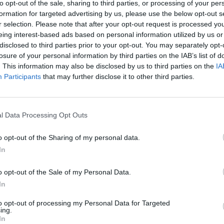
to opt-out of the sale, sharing to third parties, or processing of your per
formation for targeted advertising by us, please use the below opt-out s
ieci satelitarnej Inmarsat, tego samego przez
r selection. Please note that after your opt-out request is processed y
przed feralnym końcem lotu PLF 101,
eing interest-based ads based on personal information utilized by us or
 zapisów telefonu świadczy o tym, że urządzenia
disclosed to third parties prior to your opt-out. You may separately opt-
e zasilanie z sieci elektrycznej samolotu do
losure of your personal information by third parties on the IAB’s list of
rozpadu.
. This information may also be disclosed by us to third parties on the
IA
Participants
that may further disclose it to other third parties.
bserwatorium satelitarne Kepler dzieje się coś
ień, a innym razem na tydzień, w nieregularny
l Data Processing Opt Outs
do normalnego poziomu. Nie dzieje się to
estują posiadanie pobliskich planet inne
o opt-out of the Sharing of my personal data.
roponowano więc kilka dni temu jako jedno z
In
wanie pomyłek w wiekach XIX-XXI
o opt-out of the Sale of my Personal Data.
azety Wyborczej wycofał się z tezy o "myszy w
In
ę więc tryptyk o zupełnie niepotrzebnej
go rejestratora dźwięku w kokpicie (CVR). W
to opt-out of processing my Personal Data for Targeted
ektroakustyki i fonologii proszonych o
ing.
In
 żurnalistyki nakazujących udzielenie głosu