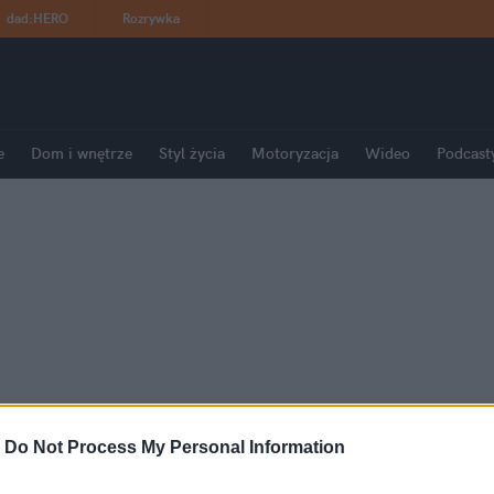
dad
:
HERO
Rozrywka
e
Dom i wnętrze
Styl życia
Motoryzacja
Wideo
Podcast
-
Do Not Process My Personal Information
czasie katastrofy smoleńskiej