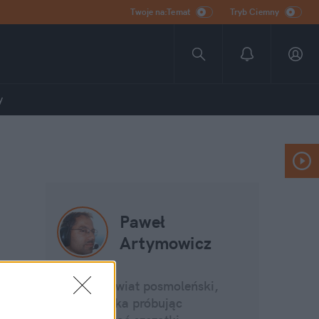
Twoje na:Temat
Tryb Ciemny
y
Paweł
Artymowicz
Oblatuję świat posmoleński,
okiem fizyka próbując