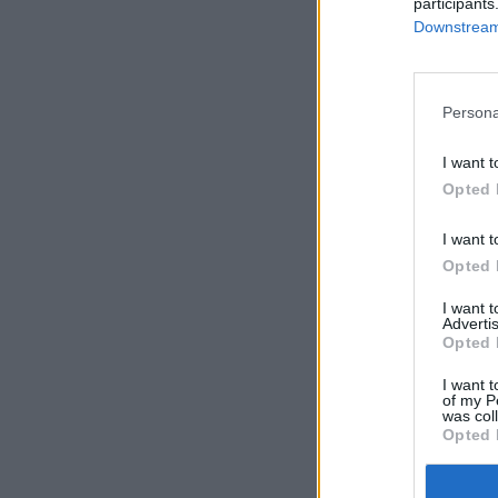
participants
Downstream 
Persona
I want t
Opted 
I want t
Opted 
I want 
Advertis
Opted 
I want t
of my P
was col
Opted 