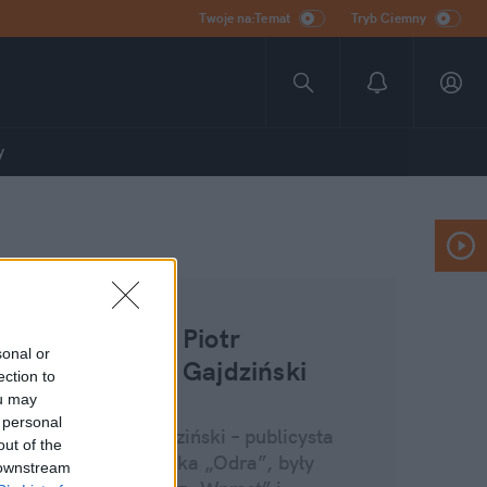
Twoje na:Temat
Tryb Ciemny
y
Piotr
sonal or
Gajdziński
ection to
ou may
 personal
Piotr Gajdziński – publicysta
out of the
miesięcznika „Odra”, były
 downstream