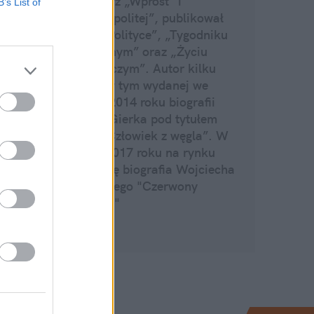
dziennikarz „Wprost” i
B’s List of
„Rzeczpospolitej”, publikował
m.in. w „Polityce”, „Tygodniku
Powszechnym” oraz „Życiu
Gospodarczym”. Autor kilku
książek, w tym wydanej we
wrześniu 2014 roku biografii
Edwarda Gierka pod tytułem
„Gierek. Człowiek z węgla”. W
styczniu 2017 roku na rynku
ukazała się biografia Wojciecha
Jaruzelskiego "Czerwony
Ślepowron"