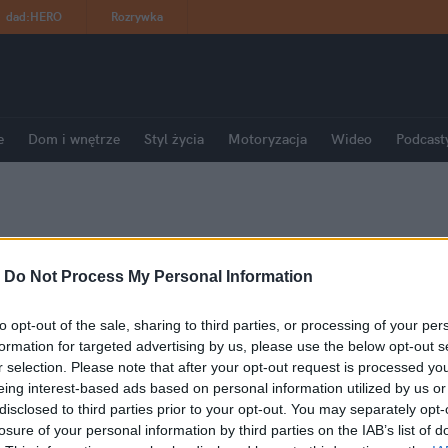
dad
:
HERO
Rozrywka
e
Dom i wnętrze
Styl życia
Motoryzacja
Wideo
Podcast
-
Do Not Process My Personal Information
to opt-out of the sale, sharing to third parties, or processing of your per
formation for targeted advertising by us, please use the below opt-out s
r selection. Please note that after your opt-out request is processed y
eing interest-based ads based on personal information utilized by us or
disclosed to third parties prior to your opt-out. You may separately opt-
losure of your personal information by third parties on the IAB’s list of