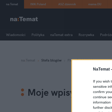
na
:
Temat
INN
:
Poland
ASZ
:
dziennik
mama
:
DU
Wiadomości
Polityka
naTemat extra
Rozrywka
Podróż
na
:
Temat
Stefa blogów
Piotr Gajdziński
NaTemat 
If you wish 
sensitive in
Moje wpisy
confirm you
continue se
information 
further disc