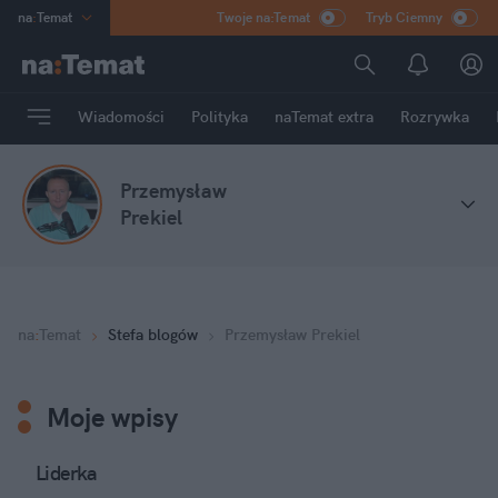
na
:
Temat
Twoje na:Temat
Tryb Ciemny
INN
:
Poland
ASZ
:
dziennik
Wiadomości
Polityka
naTemat extra
Rozrywka
mama
:
DU
dad
:
HERO
Przemysław
Rozrywka
Prekiel
na
:
Temat
Stefa blogów
Przemysław Prekiel
Moje wpisy
Liderka