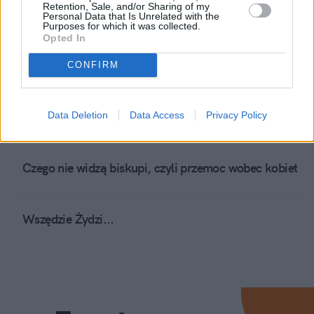
Retention, Sale, and/or Sharing of my
Siema! Ściema!
Personal Data that Is Unrelated with the
Purposes for which it was collected.
Opted In
Dekada kłamstwa
CONFIRM
Właśnie to mnie boli!
Data Deletion
Data Access
Privacy Policy
Czego nie widzą biskupi, czyli przemoc wobec kobiet
Wszędzie Żydzi...