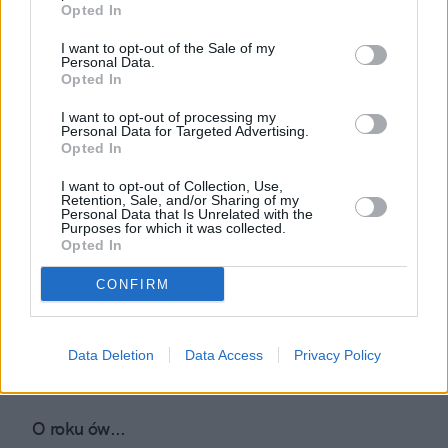
Opted In
I want to opt-out of the Sale of my
Rosyjskie MSZ przy SMOLEŃSKIM
Personal Data.
Opted In
I want to opt-out of processing my
Personal Data for Targeted Advertising.
Niesportowe zachowanie rosyjskich urzędników, czyli
Opted In
jak korupcja gubi Zimową Olimpiadę w Soczi
I want to opt-out of Collection, Use,
Retention, Sale, and/or Sharing of my
Personal Data that Is Unrelated with the
Purposes for which it was collected.
Rosyjskie media najkulturalniejsze na świecie: Duma
Opted In
Państwowa wprowadza cenzurę przekleństw w
środkach masowego przekazu
CONFIRM
Diepardijew
Data Deletion
Data Access
Privacy Policy
O roku ów...