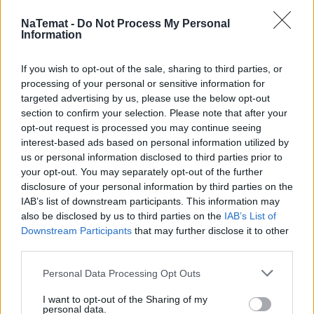
Wszystko, co chcielibyście wiedzieć o ukraińskiej
NaTemat -
Do Not Process My Personal
wojnie, ale boicie się zapytać
Information
If you wish to opt-out of the sale, sharing to third parties, or
processing of your personal or sensitive information for
Największy dramat polskiej dyplomacji: Radosław
targeted advertising by us, please use the below opt-out
„Primadonna“ Sikorski za burtą berlińskich
section to confirm your selection. Please note that after your
negocjacji
opt-out request is processed you may continue seeing
interest-based ads based on personal information utilized by
us or personal information disclosed to third parties prior to
Wojna nerwów, "wariactwo" Putina i popisowy
your opt-out. You may separately opt-out of the further
disclosure of your personal information by third parties on the
populizm polityków
IAB’s list of downstream participants. This information may
also be disclosed by us to third parties on the
IAB’s List of
Downstream Participants
that may further disclose it to other
Dyktatura silnej ręki czy narodowy liberalizm?
third parties.
Personal Data Processing Opt Outs
Równi, równiejsi, najrówniejsi - czyli jak egalitaryzm
I want to opt-out of the Sharing of my
w Rosji w życie wcielono
personal data.