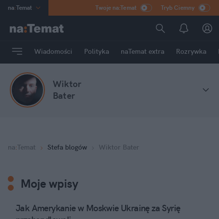
na
:
Temat
Twoje na:Temat
Tryb Ciemny
INN
:
Poland
ASZ
:
dziennik
Wiadomości
Polityka
naTemat extra
Rozrywka
mama
:
DU
dad
:
HERO
Wiktor
Rozrywka
Bater
na
:
Temat
Stefa blogów
Wiktor Bater
Moje wpisy
Jak Amerykanie w Moskwie Ukrainę za Syrię