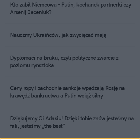
Kto zabił Niemcowa – Putin, kochanek partnerki czy
Arsenij Jaceniuk?
Nauczmy Ukraińców, jak zwyciężać mają
Dyplomaci na bruku, czyli polityczne zwarcie z
poziomu rynsztoka
Ceny ropy i zachodnie sankcje wpędzają Rosję na
krawędź bankructwa a Putin wciąż silny
Dziękujemy Ci Adasiu! Dzięki tobie znów jesteśmy na
fali, jesteśmy „the best”