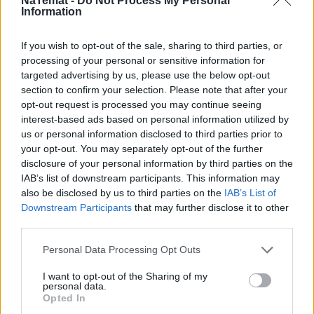
NaTemat -
Do Not Process My Personal
Information
Ks. Lemański rozbija Kościół Katolicki!
If you wish to opt-out of the sale, sharing to third parties, or
processing of your personal or sensitive information for
Kanapowa lewica
targeted advertising by us, please use the below opt-out
section to confirm your selection. Please note that after your
opt-out request is processed you may continue seeing
interest-based ads based on personal information utilized by
Związkowcy – pogrobowcy Edwarda Gierka
us or personal information disclosed to third parties prior to
your opt-out. You may separately opt-out of the further
disclosure of your personal information by third parties on the
Skazani na Palikota?
IAB’s list of downstream participants. This information may
also be disclosed by us to third parties on the
IAB’s List of
Downstream Participants
that may further disclose it to other
third parties.
Biskupi z Owsiakiem, Wajda z Pendereckim...
Personal Data Processing Opt Outs
Upierdliwy profesor Bartoś?
I want to opt-out of the Sharing of my
personal data.
Opted In