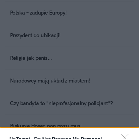
Polska – zadupie Europy!
Prezydent do ubikacji!
Religia jak penis...
Narodowcy mają układ z miastem!
Czy bandyta to "nieprofesjonalny policjant"?
Biskupie Hoser, non possumus!