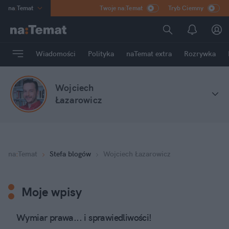
na
:
Temat
Twoje na:Temat
Tryb Ciemny
INN
:
Poland
ASZ
:
dziennik
Wiadomości
Polityka
naTemat extra
Rozrywka
mama
:
DU
dad
:
HERO
Wojciech
Rozrywka
Łazarowicz
na
:
Temat
Stefa blogów
Wojciech Łazarowicz
Moje wpisy
Wymiar prawa... i sprawiedliwości!