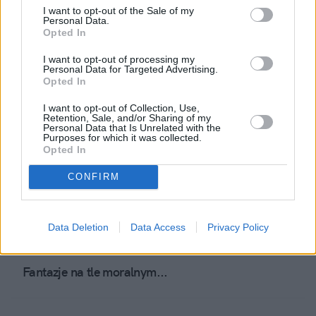
I want to opt-out of the Sale of my
Burdelmama to mężczyzna?
Personal Data.
Opted In
I want to opt-out of processing my
Tylko idiota chce być politykiem?
Personal Data for Targeted Advertising.
Opted In
I want to opt-out of Collection, Use,
Ateiści boją się księdza?
Retention, Sale, and/or Sharing of my
Personal Data that Is Unrelated with the
Purposes for which it was collected.
Opted In
Dziki kraj, dzicy ludzie!
CONFIRM
Polacy - aspołeczni patrioci
Data Deletion
Data Access
Privacy Policy
Fantazje na tle moralnym...