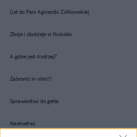
List do Pani Agnieszki Ziółkowskiej
Zbóje i złodzieje w Kościele
A gdzie jest Andrzej?
Zabronić in vitro!!!
Sprawiedliwi do getta
Nadmetraż