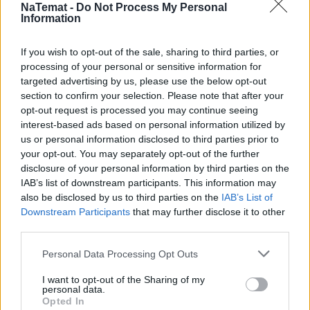
NaTemat -
Do Not Process My Personal
Po co komu pusty grób?
Information
If you wish to opt-out of the sale, sharing to third parties, or
processing of your personal or sensitive information for
Napis z tytułem winy
targeted advertising by us, please use the below opt-out
section to confirm your selection. Please note that after your
opt-out request is processed you may continue seeing
Mamy nowego papieża, i co teraz?
interest-based ads based on personal information utilized by
us or personal information disclosed to third parties prior to
your opt-out. You may separately opt-out of the further
disclosure of your personal information by third parties on the
I jak tu wracać, gdy nikt nie czeka
IAB’s list of downstream participants. This information may
also be disclosed by us to third parties on the
IAB’s List of
Downstream Participants
that may further disclose it to other
Przed nami konklawe
third parties.
Personal Data Processing Opt Outs
Dał nam przykład kardynał O'Brien jak...
I want to opt-out of the Sharing of my
personal data.
Opted In