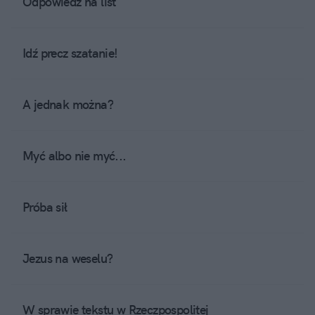
Odpowiedź na list
Idź precz szatanie!
A jednak można?
Myć albo nie myć...
Próba sił
Jezus na weselu?
W sprawie tekstu w Rzeczpospolitej