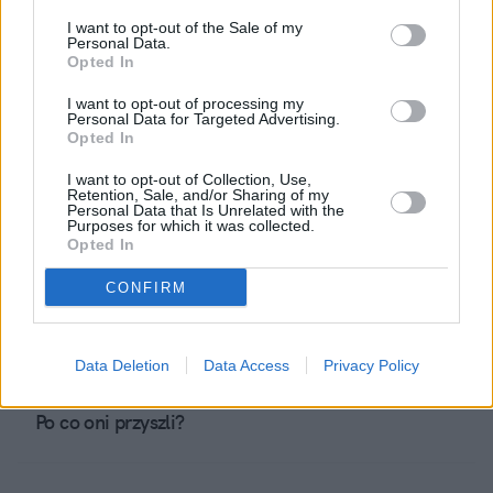
A gdzie święte oburzenie?
I want to opt-out of the Sale of my
Personal Data.
Opted In
Przepraszam
I want to opt-out of processing my
Personal Data for Targeted Advertising.
Opted In
Zły duch?
I want to opt-out of Collection, Use,
Retention, Sale, and/or Sharing of my
Personal Data that Is Unrelated with the
Purposes for which it was collected.
Opted In
Hola, hola, nie tak szybko.
CONFIRM
Zapowiedziano rezygnację Benedykta XVI
Data Deletion
Data Access
Privacy Policy
Po co oni przyszli?