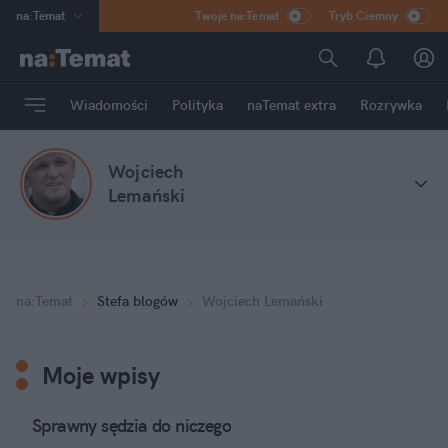
na
:
Temat
Twoje na:Temat
Tryb Ciemny
INN
:
Poland
ASZ
:
dziennik
Wiadomości
Polityka
naTemat extra
Rozrywka
mama
:
DU
dad
:
HERO
Wojciech
Rozrywka
Lemański
na
:
Temat
Stefa blogów
Wojciech Lemański
Moje wpisy
Sprawny sędzia do niczego