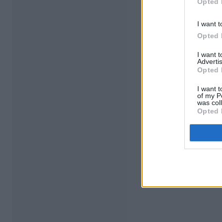
Opted 
I want t
Opted 
I want 
Advertis
Opted 
I want t
of my P
was col
Opted 