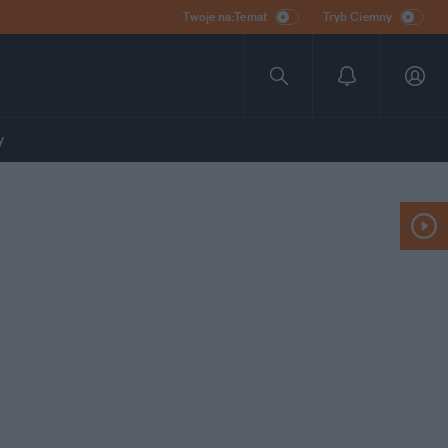
Twoje na:Temat
Tryb Ciemny
y