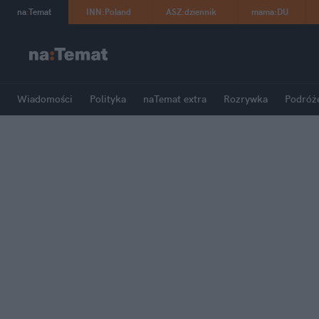
na
:
Temat
INN
:
Poland
ASZ
:
dziennik
mama
:
DU
Wiadomości
Polityka
naTemat extra
Rozrywka
Podróż