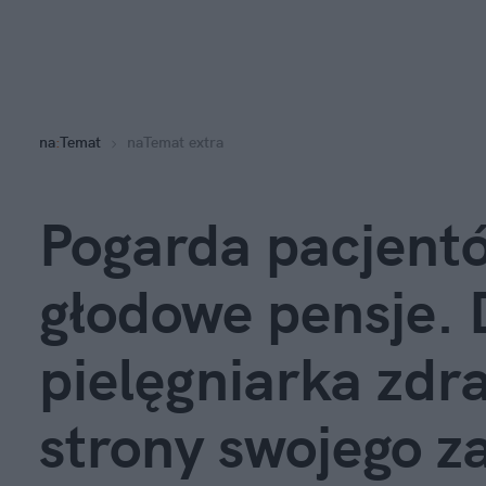
na
:
Temat
naTemat extra
Pogarda pacjentó
głodowe pensje.
pielęgniarka zd
strony swojego 