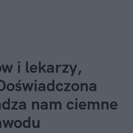
w i lekarzy,
 Doświadczona
radza nam ciemne
zawodu