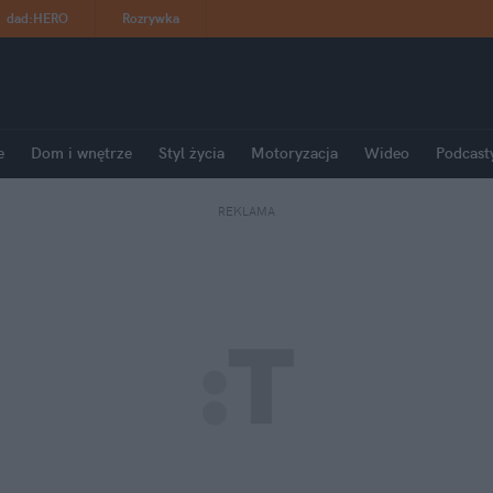
dad
:
HERO
Rozrywka
e
Dom i wnętrze
Styl życia
Motoryzacja
Wideo
Podcast
REKLAMA