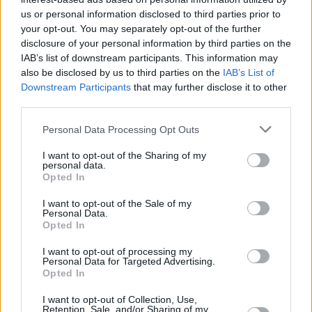
05 sierpnia 2026, 13:28
us or personal information disclosed to third parties prior to
Skóra po wakacjach woła o
your opt-out. You may separately opt-out of the further
disclosure of your personal information by third parties on the
regenerację. 5 kroków, które zwrócą jej
IAB’s list of downstream participants. This information may
blask i komfort
also be disclosed by us to third parties on the
IAB’s List of
Downstream Participants
that may further disclose it to other
third parties.
Personal Data Processing Opt Outs
I want to opt-out of the Sharing of my
personal data.
Opted In
I want to opt-out of the Sale of my
Personal Data.
Opted In
I want to opt-out of processing my
Personal Data for Targeted Advertising.
Opted In
Styl życia
I want to opt-out of Collection, Use,
Retention, Sale, and/or Sharing of my