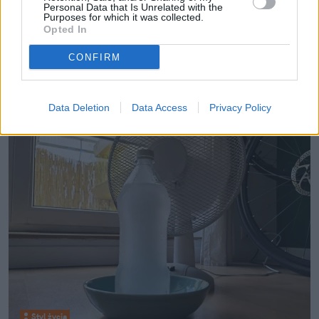
Personal Data that Is Unrelated with the
Purposes for which it was collected.
05 sierpnia 2026, 11:53
Opted In
W Biedronce, Dino i Lidlu wszyscy tak
CONFIRM
robią z masłem. Czytaj drobny
druczek
Data Deletion
Data Access
Privacy Policy
Styl życia