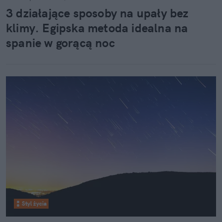
społeczeństwie, co wprost przekłada się na nowe
3 działające sposoby na upały bez
formy pracy, odpoczynku i budowania relacji.
klimy. Egipska metoda idealna na
spanie w gorącą noc
Styl życia