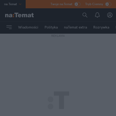
na
:
Temat
Twoje na:Temat
Tryb Ciemny
INN
:
Poland
ASZ
:
dziennik
Wiadomości
Polityka
naTemat extra
Rozrywka
mama
:
DU
REKLAMA
dad
:
HERO
Rozrywka