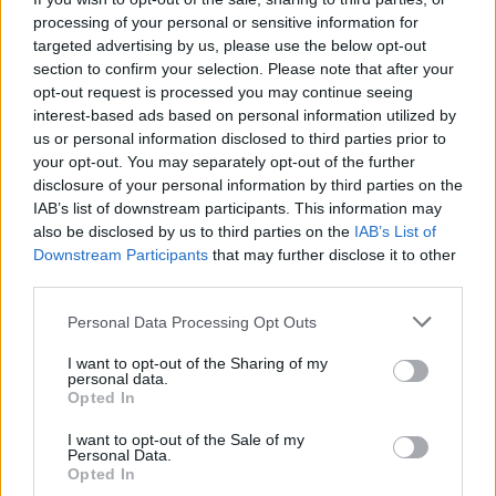
Nienawiść i wywołanie poruszenia wśród komentatorów.
processing of your personal or sensitive information for
Najlepszą nagrodą jest dla nich zainteresowanie mediów,
targeted advertising by us, please use the below opt-out
które nie wiedzą, kto tak naprawdę stoi za falą hejtu.
section to confirm your selection. Please note that after your
Uderzają zawsze w czułe punkty i jedyne co im może
opt-out request is processed you may continue seeing
zaszkodzić to chyba tylko obojętność.
interest-based ads based on personal information utilized by
us or personal information disclosed to third parties prior to
your opt-out. You may separately opt-out of the further
disclosure of your personal information by third parties on the
IAB’s list of downstream participants. This information may
also be disclosed by us to third parties on the
IAB’s List of
Downstream Participants
that may further disclose it to other
third parties.
Personal Data Processing Opt Outs
I want to opt-out of the Sharing of my
personal data.
Opted In
I want to opt-out of the Sale of my
Personal Data.
Opted In