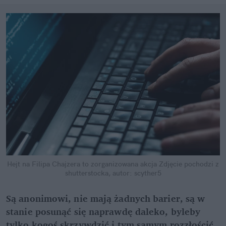
Hejt na Filipa Chajzera to zorganizowana akcja
Zdjęcie pochodzi z
shutterstocka, autor: scyther5
Są anonimowi, nie mają żadnych barier, są w
stanie posunąć się naprawdę daleko, byleby
tylko kogoś skrzywdzić i tym samym rozzłościć