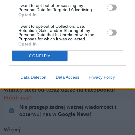
I want to opt-out of processing my
Personal Data for Targeted Advertising.
Opted In
I want to opt-out of Collection, Use,
Retention, Sale, and/or Sharing of my
Personal Data that Is Unrelated with the
Purposes for which it was collected.
Opted In
CONFIRM
Łupiemy carski beton! Drytooling
pod Warszawą (Janówek Pierwszy) |
kierunek:GÓRY #4
Data Deletion
Data Access
Privacy Policy
Władcy sieci od teraz także na Facebooku!
Polub nas!
Nie przegap żadnej ważnej wiadomości i
obserwuj nas w Google News!
Więcej: