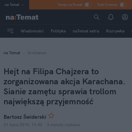
na
:
Temat
Twoje na:Temat
Tryb Ciemny
INN
:
Poland
ASZ
:
dziennik
Wiadomości
Polityka
naTemat extra
Rozrywka
mama
:
DU
dad
:
HERO
na
:
Temat
Archiwum
Rozrywka
Hejt na Filipa Chajzera to
zorganizowana akcja Karachana.
Sianie zamętu sprawia trollom
największą przyjemność
Bartosz Świderski
21 lipca 2015, 13:43
·
3 minuty
czytania