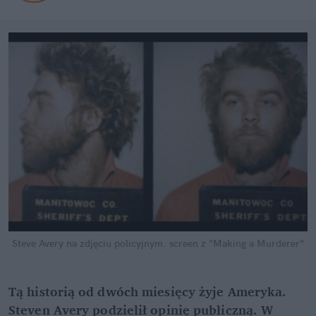
Steve Avery na zdjęciu policyjnym.
screen z "Making a Murderer"
Tą historią od dwóch miesięcy żyje Ameryka.
Steven Avery podzielił opinię publiczną. W