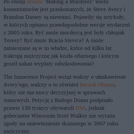
Po emisji
serialu
"Making a Murderer" wielu
komentatorów jest przekonanych, że Steve Avery i
Brandon Dassey są niewinni. Pojawiły się artykuły,
w których opisano prawdopodobne wersje wydarzeń
z 2005 roku. Być może mordercą jest były chłopak
Teresy? Być może Bracia Steve'a? A może
zamieszane są w to władze, które od kilku lat
traktują mężczyznę jak kozła ofiarnego i którym
groził nakaz wypłaty odszkodowania?
The Innocence Project wciąż walczy o ułaskawienie
Avery'ego, walczy o to również
Barack Obama
,
który nie ma mocy decyzyjnej w sprawach
stanowych. Petycję z Białego Domu podpisało
prawie 130 tysięcy obywateli
USA
, jednak
gubernator Wisconsin Scott Walker nie wyraża
zgody na uniewinnienie skazanego w 2007 roku
mężczyzny.