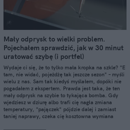
Mały odprysk to wielki problem.
Pojechałem sprawdzić, jak w 30 minut
uratować szybę (i portfel)
Wydaje ci się, że to tylko mała kropka na szkle? "E
tam, nie widać, pojeżdżę tak jeszcze sezon" – myśli
wielu z nas. Sam tak kiedyś myślałem, dopóki nie
pogadałem z ekspertem. Prawda jest taka, że ten
mały odprysk na szybie to tykająca bomba. Gdy
wjedziesz w dziurę albo trafi cię nagła zmiana
temperatury, "pajączek" pójdzie dalej i zamiast
taniej naprawy, czeka cię kosztowna wymiana
szyby. Wybrałem się do serwisu Autoglass®, żeby