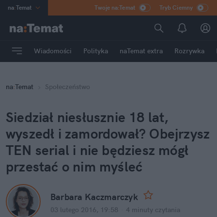
na
:
Temat
Twoje na:Temat
Tryb Ciemny
INN
:
Poland
ASZ
:
dziennik
Wiadomości
Polityka
naTemat extra
Rozrywka
mama
:
DU
dad
:
HERO
na
:
Temat
Społeczeństwo
Rozrywka
Siedział niesłusznie 18 lat,
wyszedł i zamordował? Obejrzysz
TEN serial i nie będziesz mógł
przestać o nim myśleć
Barbara Kaczmarczyk
03 lutego 2016, 19:58
·
4 minuty
czytania