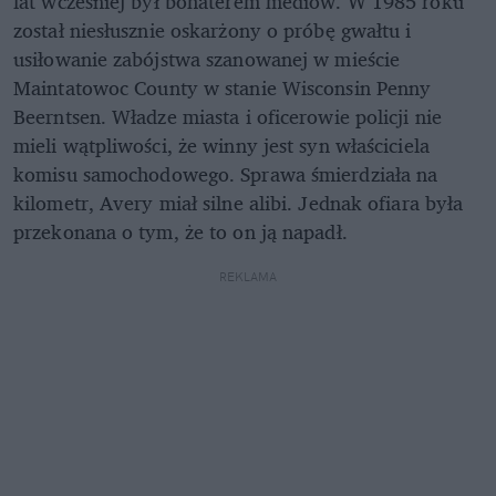
lat wcześniej był bohaterem mediów. W 1985 roku
został niesłusznie oskarżony o próbę gwałtu i
usiłowanie zabójstwa szanowanej w mieście
Maintatowoc County w stanie Wisconsin Penny
Beerntsen. Władze miasta i oficerowie policji nie
mieli wątpliwości, że winny jest syn właściciela
komisu samochodowego. Sprawa śmierdziała na
kilometr, Avery miał silne alibi. Jednak ofiara była
przekonana o tym, że to on ją napadł.
REKLAMA