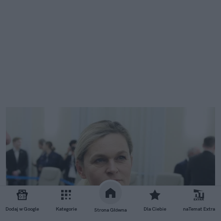
Dodaj w Google
Kategorie
Dla Ciebie
naTemat Extra
Strona Główna