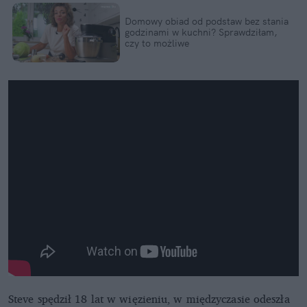
Domowy obiad od podstaw bez stania
godzinami w kuchni? Sprawdziłam,
czy to możliwe
"Making a Murderer" trailer
Steve spędził 18 lat w więzieniu, w międzyczasie odeszła