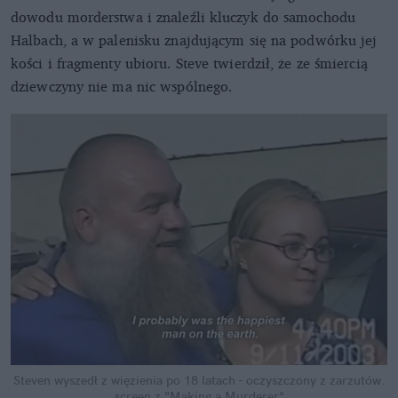
dowodu morderstwa i znaleźli kluczyk do samochodu
Halbach, a w palenisku znajdującym się na podwórku jej
kości i fragmenty ubioru. Steve twierdził, że ze śmiercią
dziewczyny nie ma nic wspólnego.
Steven wyszedł z więzienia po 18 latach - oczyszczony z zarzutów.
screen z "Making a Murderer"