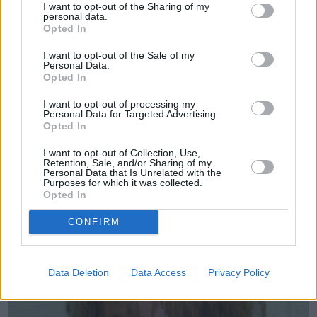
I want to opt-out of the Sharing of my
personal data.
Opted In
Rodzinę Averych można by pewnie nazwać patologiczną.
I want to opt-out of the Sale of my
Zarówno Steven, jak i jego siostrzeniec, mają iloraz
Personal Data.
Opted In
inteligencji na granicy upośledzenia umysłowego - około
70. To dlatego Brandan prawdopodobnie dał się
I want to opt-out of processing my
Personal Data for Targeted Advertising.
wmanipulować w zarzut współudziału w morderstwie.
Opted In
Chłopak w rozmowach z adwokatem i z rodziną twierdził,
I want to opt-out of Collection, Use,
że jest niewinny i nie wie, czy Steven zabił Teresę.
Retention, Sale, and/or Sharing of my
Personal Data that Is Unrelated with the
Podczas przesłuchań odpowiadał na pytania, które
Purposes for which it was collected.
sugerowały, że wspólnie z wujkiem dokonali strasznych
Opted In
rzeczy. Stąd domniemanie, że zeznania mogły zostać
CONFIRM
wymuszone.
Data Deletion
Data Access
Privacy Policy