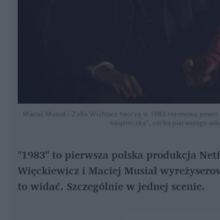
Maciej Musiał i Zofia Wichlacz tworzą w 1983 reżimową powe
księżniczką", córką pierwszego sek
"1983" to pierwsza polska produkcja Netf
Więckiewicz i Maciej Musiał wyreżysero
to widać. Szczególnie w jednej scenie.