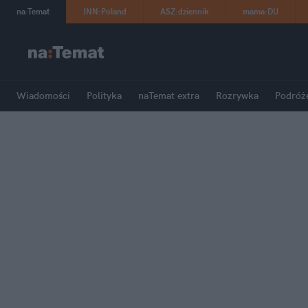
na
:
Temat
INN
:
Poland
ASZ
:
dziennik
mama
:
DU
Wiadomości
Polityka
naTemat extra
Rozrywka
Podróż