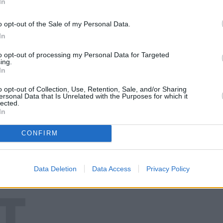
In
ła bohater nie mógł uwierzyć, że inspektor
iejscu Agnieszki Holland nie mógł przepuścić
o opt-out of the Sale of my Personal Data.
In
to opt-out of processing my Personal Data for Targeted
?
ing.
In
 wyobrażenie prawa i sprawiedliwości. A co
o opt-out of Collection, Use, Retention, Sale, and/or Sharing
ersonal Data that Is Unrelated with the Purposes for which it
lected.
In
CONFIRM
KLAMA
Data Deletion
Data Access
Privacy Policy