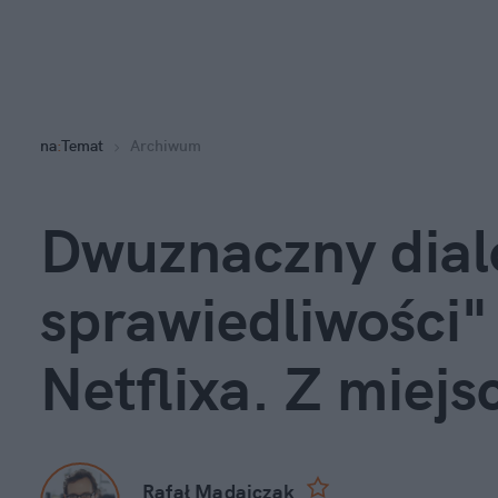
na
:
Temat
Archiwum
Dwuznaczny dialo
sprawiedliwości"
Netflixa. Z miejs
Rafał Madajczak