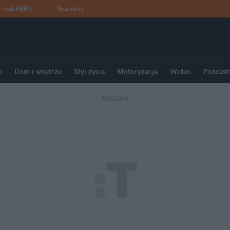
dad
:
HERO
Rozrywka
e
Dom i wnętrze
Styl życia
Motoryzacja
Wideo
Podcast
REKLAMA