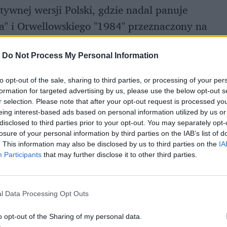
tywnej wersji Polski, gdzie nadal panuje
a" i Orwellowskiego "1984" przeznaczony na
zrozumianym w każdym zakątku świata,
-
Do Not Process My Personal Information
to opt-out of the sale, sharing to third parties, or processing of your per
azie przedremierowym w Teatrze
formation for targeted advertising by us, please use the below opt-out s
ć szybko kupiła mroczny klimat produkcji,
r selection. Please note that after your opt-out request is processed y
eing interest-based ads based on personal information utilized by us or
 śmiechem. Raz, gdy zobaczyliśmy mapę
disclosed to third parties prior to your opt-out. You may separately opt-
e będziemy tu spoilerować.
losure of your personal information by third parties on the IAB’s list of
. This information may also be disclosed by us to third parties on the
IA
Participants
that may further disclose it to other third parties.
zkniałego inspektora Janowa (Robert
 system absolwenta prawa Kajetana Skowrona
l Data Processing Opt Outs
 po naciskach politycznych doprowadziło do
o opt-out of the Sharing of my personal data.