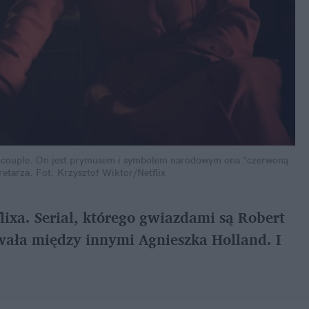
r couple. On jest prymusem i symbolem narodowym ona "czerwoną
retarza.
Fot. Krzysztof Wiktor/Netflix
lixa. Serial, którego gwiazdami są Robert
wała między innymi Agnieszka Holland. I