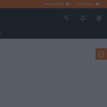
Twoje na:Temat
Tryb Ciemny
y