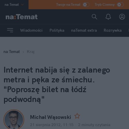
na
:
Temat
Twoje na:Temat
Tryb Ciemny
INN
:
Poland
ASZ
:
dziennik
Wiadomości
Polityka
naTemat extra
Rozrywka
mama
:
DU
dad
:
HERO
na
:
Temat
Kraj
Rozrywka
Internet nabija się z zalanego
metra i pęka ze śmiechu.
"Poproszę bilet na łódź
podwodną"
Michał Wąsowski
21 sierpnia 2012, 11:15
·
2 minuty
czytania