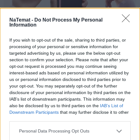
Nowa seria Samsung Galaxy Z.
NaTemat -
Do Not Process My Personal
Information
Smartfony, które zwijając biuro,
rozwijają możliwości
If you wish to opt-out of the sale, sharing to third parties, or
processing of your personal or sensitive information for
Tak jak zmienia się nasz styl życia, tak zmieniają
targeted advertising by us, please use the below opt-out
się smartfony chowane w naszych kieszeniach.
section to confirm your selection. Please note that after your
Rzecz w tym, że nie tylko ich parametry stają się
opt-out request is processed you may continue seeing
coraz lepsze, a funkcje bardziej inteligentne.
interest-based ads based on personal information utilized by
Również ich kształt ulega metamorfozie, aby były
us or personal information disclosed to third parties prior to
lżejsze, smuklejsze i elastyczniejsze w codziennej,
your opt-out. You may separately opt-out of the further
disclosure of your personal information by third parties on the
często wielozadaniowej obsłudze. Takim
IAB’s list of downstream participants. This information may
lifestylowym podejściem wykazują się trzy nowe
also be disclosed by us to third parties on the
IAB’s List of
urządzenia z rodziny Samsung Galaxy Z.
Downstream Participants
that may further disclose it to other
third parties.
Czytaj całość
Personal Data Processing Opt Outs