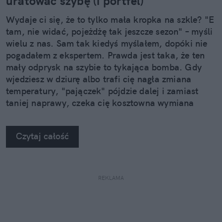
uratować szybę (i portfel)
Wydaje ci się, że to tylko mała kropka na szkle? "E
tam, nie widać, pojeżdżę tak jeszcze sezon" – myśli
wielu z nas. Sam tak kiedyś myślałem, dopóki nie
pogadałem z ekspertem. Prawda jest taka, że ten
mały odprysk na szybie to tykająca bomba. Gdy
wjedziesz w dziurę albo trafi cię nagła zmiana
temperatury, "pajączek" pójdzie dalej i zamiast
taniej naprawy, czeka cię kosztowna wymiana
szyby. Wybrałem się do serwisu Autoglass®, żeby
na własne oczy zobaczyć, jak profesjonaliści radzą
Czytaj całość
sobie z takimi uszkodzeniami.
REKLAMA