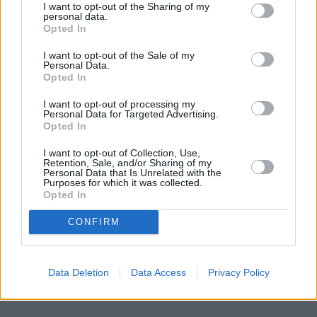
I want to opt-out of the Sharing of my
niepełnosprawne dzieci. Jak można pomóc
personal data.
fundacji?
Opted In
– Kochamy Małgosię tak samo jak pozostałe nasze
I want to opt-out of the Sale of my
córki i zrobimy dla niej wszystko, co w naszych
Personal Data.
Opted In
możliwościach – dodaje na koniec.
I want to opt-out of processing my
Pani Magdalena, mama Kuby
Personal Data for Targeted Advertising.
Opted In
Ponownie pytam o trudności w życiu dziecka z
I want to opt-out of Collection, Use,
Retention, Sale, and/or Sharing of my
zespołem Downa. – Moim zdaniem największą
Personal Data that Is Unrelated with the
Purposes for which it was collected.
barierą w wychowywaniu naszego syna jest
Opted In
niedostosowanie systemu edukacji i systemu rynku
CONFIRM
pracy do potrzeb naszych dzieci – mówi.
REKLAMA
Data Deletion
Data Access
Privacy Policy