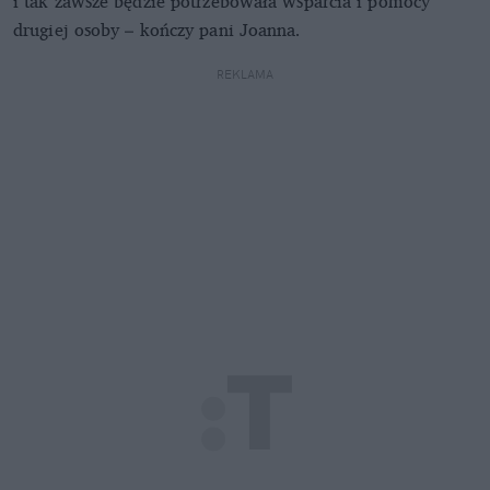
i tak zawsze będzie potrzebowała wsparcia i pomocy
drugiej osoby – kończy pani Joanna.
REKLAMA