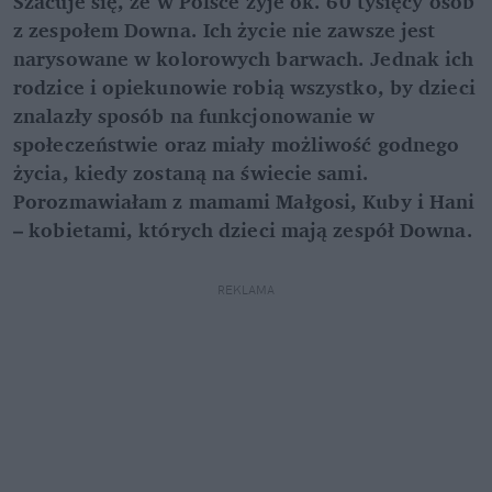
Szacuje się, że w Polsce żyje ok. 60 tysięcy osób
z zespołem Downa. Ich życie nie zawsze jest
narysowane w kolorowych barwach. Jednak ich
rodzice i opiekunowie robią wszystko, by dzieci
znalazły sposób na funkcjonowanie w
społeczeństwie oraz miały możliwość godnego
życia, kiedy zostaną na świecie sami.
Porozmawiałam z mamami Małgosi, Kuby i Hani
– kobietami, których dzieci mają zespół Downa.
REKLAMA