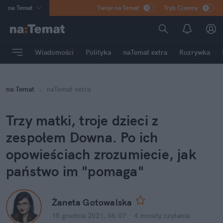
na
:
Temat
Twoje na:Temat
Tryb Ciemny
INN
:
Poland
ASZ
:
dziennik
Wiadomości
Polityka
naTemat extra
Rozrywka
mama
:
DU
dad
:
HERO
na
:
Temat
naTemat extra
Rozrywka
Trzy matki, troje dzieci z
zespołem Downa. Po ich
opowieściach zrozumiecie, jak
państwo im "pomaga"
Żaneta Gotowalska
15 grudnia 2021, 06:07
·
4 minuty
czytania