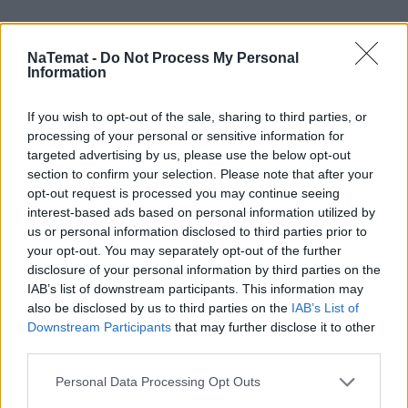
NaTemat -
Do Not Process My Personal
Information
Łupiemy carski beton! Drytooling
pod Warszawą (Janówek Pierwszy) |
kierunek:GÓRY #4
If you wish to opt-out of the sale, sharing to third parties, or
processing of your personal or sensitive information for
targeted advertising by us, please use the below opt-out
– Zależało nam na tym, by Gosia faktycznie uczyła
section to confirm your selection. Please note that after your
się i zdobywała konkretne umiejętności w pełnej
opt-out request is processed you may continue seeing
interest-based ads based on personal information utilized by
akceptacji atmosferze, otoczona przyjaciółmi i
us or personal information disclosed to third parties prior to
profesjonalistami, którzy są
your opt-out. You may separately opt-out of the further
nauczycielami z powołania. Ważne dla nas było
disclosure of your personal information by third parties on the
także, aby nasi podopieczni mieli w szkole
IAB’s list of downstream participants. This information may
also be disclosed by us to third parties on the
IAB’s List of
zagwarantowany dostęp do wszystkiego, co na
Downstream Participants
that may further disclose it to other
danym etapie rozwoju jest im potrzebne –zaznacza
third parties.
pani Magdalena.
Personal Data Processing Opt Outs
Czytaj więcej:
Od lat wspierają porzucone i