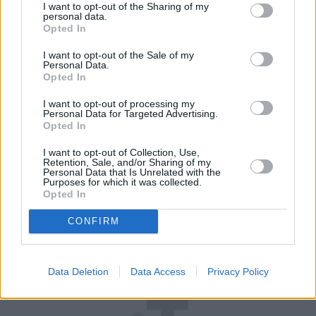
wjedziesz w dziurę albo trafi cię nagła zmiana
I want to opt-out of the Sharing of my
personal data.
temperatury, "pajączek" pójdzie dalej i zamiast
Opted In
taniej naprawy, czeka cię kosztowna wymiana
szyby. Wybrałem się do serwisu Autoglass®, żeby
I want to opt-out of the Sale of my
Personal Data.
na własne oczy zobaczyć, jak profesjonaliści radzą
Opted In
Czytaj całość
sobie z takimi uszkodzeniami.
I want to opt-out of processing my
Personal Data for Targeted Advertising.
Opted In
REKLAMA
I want to opt-out of Collection, Use,
Retention, Sale, and/or Sharing of my
Personal Data that Is Unrelated with the
Purposes for which it was collected.
Opted In
CONFIRM
Data Deletion
Data Access
Privacy Policy