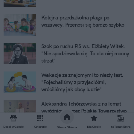
Kolejna przedszkolna plaga po
wszawicy. Przenosi się bardzo szybko
Szok po ruchu PiS ws. Elżbiety Witek.
"Nie spodziewała się. To dla niej mocny
strzał"
Wakacje ze znajomymi to niezły test.
"Pojechaliśmy z przyjaciółmi,
wróciliśmy jak obcy ludzie"
Aleksandra Tchórzewska z naTemat
wyróżniona przez Polskie Towarzystwo
Neurologiczne
Dodaj w Google
Kategorie
Dla Ciebie
naTemat Extra
Strona Główna
Sikorski nie wahał się z odpowiedzią.