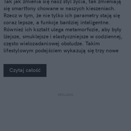
Tak jak zmienia się nasz styl życia, tak zmieniają
się smartfony chowane w naszych kieszeniach.
Rzecz w tym, że nie tylko ich parametry stają się
coraz lepsze, a funkcje bardziej inteligentne.
Również ich kształt ulega metamorfozie, aby były
lżejsze, smuklejsze i elastyczniejsze w codziennej,
często wielozadaniowej obsłudze. Takim
lifestylowym podejściem wykazują się trzy nowe
urządzenia z rodziny Samsung Galaxy Z.
Czytaj całość
REKLAMA