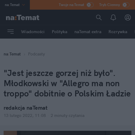
na
:
Temat
Twoje na:Temat
Tryb Ciemny
INN
:
Poland
ASZ
:
dziennik
Wiadomości
Polityka
naTemat extra
Rozrywka
mama
:
DU
dad
:
HERO
na
:
Temat
Podcasty
Rozrywka
"Jest jeszcze gorzej niż było".
Młodkowski w "Allegro ma non
troppo" dobitnie o Polskim Ładzie
redakcja naTemat
13 lutego 2022, 11:08
·
2 minuty
czytania