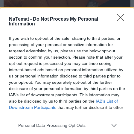
NaTemat -
Do Not Process My Personal
Information
If you wish to opt-out of the sale, sharing to third parties, or
processing of your personal or sensitive information for
targeted advertising by us, please use the below opt-out
section to confirm your selection. Please note that after your
opt-out request is processed you may continue seeing
Mały odprysk to wielki problem.
interest-based ads based on personal information utilized by
us or personal information disclosed to third parties prior to
Pojechałem sprawdzić, jak w 30 minut
your opt-out. You may separately opt-out of the further
uratować szybę (i portfel)
disclosure of your personal information by third parties on the
IAB’s list of downstream participants. This information may
Wydaje ci się, że to tylko mała kropka na szkle? "E
also be disclosed by us to third parties on the
IAB’s List of
tam, nie widać, pojeżdżę tak jeszcze sezon" – myśli
Downstream Participants
that may further disclose it to other
third parties.
wielu z nas. Sam tak kiedyś myślałem, dopóki nie
pogadałem z ekspertem. Prawda jest taka, że ten
Personal Data Processing Opt Outs
mały odprysk na szybie to tykająca bomba. Gdy