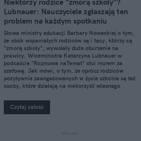
Niektórzy rodzice "zmorą szkoły"?
Lubnauer: Nauczyciele zgłaszają ten
problem na każdym spotkaniu
Słowa ministry edukacji Barbary Nowackiej o tym,
że obok wspaniałych rodziców są i tacy, którzy są
"zmorą szkoły", wywołały duże oburzenie na
prawicy. Wiceministra Katarzyna Lubnauer w
podcaście "Rozmowa naTemat" stoi murem za
szefową. Jak mówi, o tym, że oprócz rodziców
pozytywnie zaangażowanych w życie szkolne są też
osoby, które działają na niekorzyść własnego
dziecka i jego otoczenia, MEN informują sami
nauczyciele.
Czytaj całość
REKLAMA