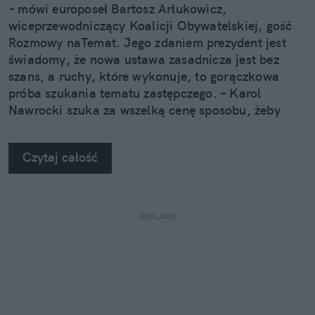
– mówi europoseł Bartosz Arłukowicz,
wiceprzewodniczący Koalicji Obywatelskiej, gość
Rozmowy naTemat. Jego zdaniem prezydent jest
świadomy, że nowa ustawa zasadnicza jest bez
szans, a ruchy, które wykonuje, to gorączkowa
próba szukania tematu zastępczego. – Karol
Nawrocki szuka za wszelką cenę sposobu, żeby
przykryć aferę związaną z kryptowalutami – ocenia
polityk w podcaście naTemat.
Czytaj całość
REKLAMA