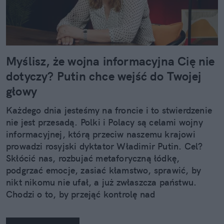
Myślisz, że wojna informacyjna Cię nie
dotyczy? Putin chce wejść do Twojej
głowy
Każdego dnia jesteśmy na froncie i to stwierdzenie
nie jest przesadą. Polki i Polacy są celami wojny
informacyjnej, którą przeciw naszemu krajowi
prowadzi rosyjski dyktator Władimir Putin. Cel?
Skłócić nas, rozbujać metaforyczną łódkę,
podgrzać emocje, zasiać kłamstwo, sprawić, by
nikt nikomu nie ufał, a już zwłaszcza państwu.
Chodzi o to, by przejąć kontrolę nad
społeczeństwem, bo jak się zmieni sposób myślenia
ludzi, często nie trzeba już tradycyjnie rozumianej