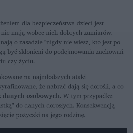
Niezmiennie poważnym internetowym zagrożeniem dla bezpieczeństwa dzieci jest 
e nie mają wobec nich dobrych zamiarów. 
ają o zasadzie "nigdy nie wiesz, kto jest po 
ogą być skłonieni do podejmowania zachowań 
iu czy życiu.
unkowane na najmłodszych ataki 
yrafinowane, że nabrać dają się dorośli, a co 
ż danych osobowych
. W tym przypadku 
pustką" do danych dorosłych. Konsekwencją 
ęcie pożyczki na jego rodzinę.