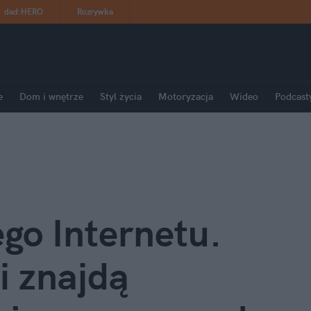
dad
:
HERO
Rozrywka
e
Dom i wnętrze
Styl życia
Motoryzacja
Wideo
Podcast
go Internetu. 
i znajdą 