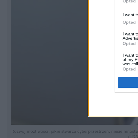
Opted 
I want t
Opted 
I want 
Advertis
Opted 
I want t
of my P
was col
Opted 
Rozwój możliwości, jakie stwarza cyberprzestrzeń, niesie mnóstwo
/ 123