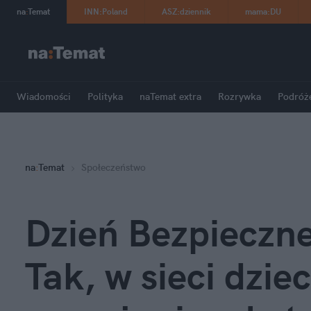
na
:
Temat
INN
:
Poland
ASZ
:
dziennik
mama
:
DU
Wiadomości
Polityka
naTemat extra
Rozrywka
Podróż
na
:
Temat
Społeczeństwo
Dzień Bezpieczne
Tak, w sieci dziec