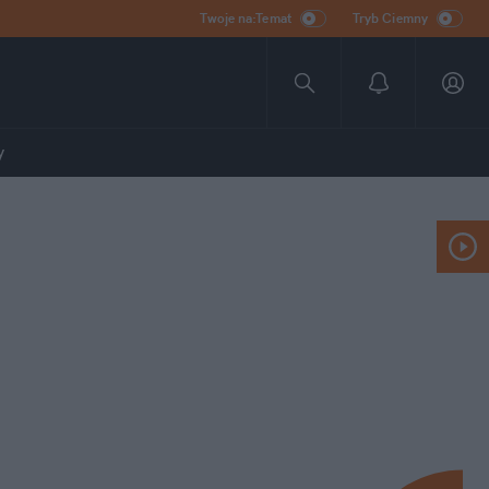
Twoje na:Temat
Tryb Ciemny
y