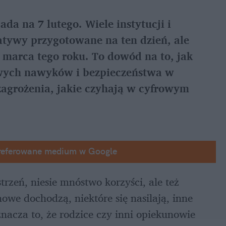
a na 7 lutego. Wiele instytucji i 
atywy przygotowane na ten dzień, ale 
 marca tego roku. To dowód na to, jak 
owych nawyków i bezpieczeństwa w 
zagrożenia, jakie czyhają w cyfrowym 
referowane medium w Google
rzeń, niesie mnóstwo korzyści, ale też 
 nowe dochodzą, niektóre się nasilają, inne 
znacza to, że rodzice czy inni opiekunowie 