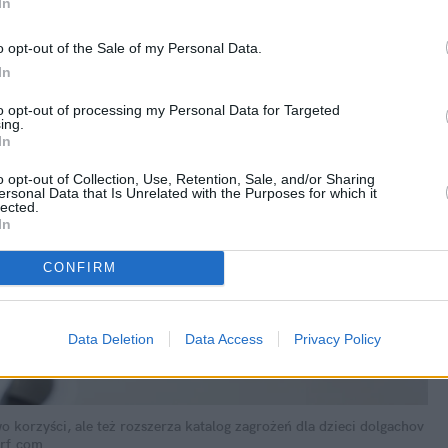
In
o opt-out of the Sale of my Personal Data.
In
to opt-out of processing my Personal Data for Targeted
ing.
In
o opt-out of Collection, Use, Retention, Sale, and/or Sharing
ersonal Data that Is Unrelated with the Purposes for which it
lected.
In
CONFIRM
Data Deletion
Data Access
Privacy Policy
 korzyści, ale też rozszerza katalog zagrożeń dla dzieci
dolgachov 
rf.com 