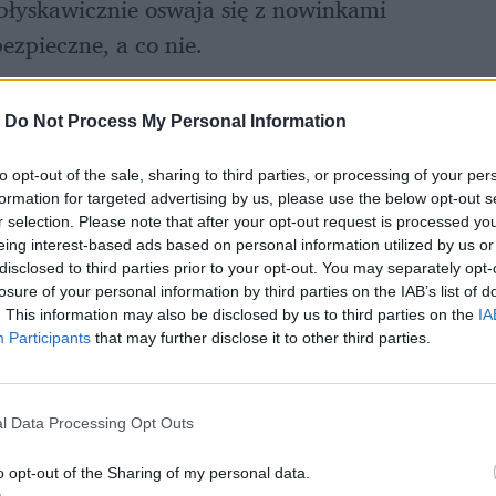
błyskawicznie oswaja się z nowinkami 
bezpieczne, a co nie.
tu dzieci są narażone na 
dostęp do 
-
Do Not Process My Personal Information
wszystkim chodzi o strony internetowe 
ały erotyczne. Kolejny problem to 
złośliwe 
to opt-out of the sale, sharing to third parties, or processing of your per
formation for targeted advertising by us, please use the below opt-out s
leni przy ściąganiu plików (filmów, gier, 
r selection. Please note that after your opt-out request is processed y
sprzęt może paść ofiarą wirusów.
eing interest-based ads based on personal information utilized by us or
disclosed to third parties prior to your opt-out. You may separately opt-
losure of your personal information by third parties on the IAB’s list of
. This information may also be disclosed by us to third parties on the
IA
Participants
that may further disclose it to other third parties.
l Data Processing Opt Outs
o opt-out of the Sharing of my personal data.