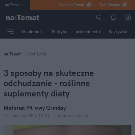
na
:
Temat
Twoje na:Temat
Tryb Ciemny
INN
:
Poland
ASZ
:
dziennik
Wiadomości
Polityka
naTemat extra
Rozrywka
mama
:
DU
dad
:
HERO
na
:
Temat
Styl życia
Rozrywka
3 sposoby na skuteczne 
odchudzanie - roślinne 
suplementy diety
Materiał PR-owy Grinday
17 stycznia 2024, 10:21
·
3 minuty
 czytania