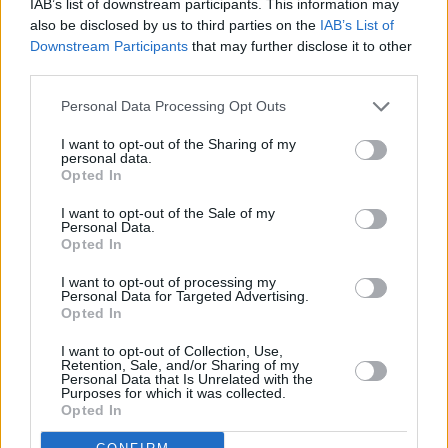
IAB’s list of downstream participants. This information may
also be disclosed by us to third parties on the
IAB’s List of
Pociągiem z Polski do Włoch?!  
Downstream Participants
that may further disclose it to other
Nowość od PKP Intercity! | 
third parties.
kierunek:PODRÓŻE
Personal Data Processing Opt Outs
I want to opt-out of the Sharing of my
personal data.
3. Odpoczynek – siła napędowa do 
Opted In
działania
I want to opt-out of the Sale of my
Personal Data.
W procesie dążenia do utraty wagi, sen i odpowiedni 
Opted In
odpoczynek stanowią niezwykle istotny, a często 
I want to opt-out of processing my
niedoceniany, element. Regularny, głęboki sen 
Personal Data for Targeted Advertising.
Opted In
odgrywa kluczową rolę w regulacji hormonów 
odpowiedzialnych za kontrolę apetytu. Brak 
I want to opt-out of Collection, Use,
Retention, Sale, and/or Sharing of my
odpowiedniej ilości snu może prowadzić do wzrostu 
Personal Data that Is Unrelated with the
Purposes for which it was collected.
łaknienia oraz zmniejszenia zdolności organizmu do 
Opted In
przetwarzania cukrów, co utrudnia utrzymanie 