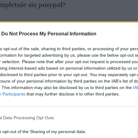
mpletnie się posypał?
referowane medium w Google
-
Do Not Process My Personal Information
to opt-out of the sale, sharing to third parties, or processing of your per
 czterech miesięcy
 – taki wstęp chyba najlepiej 
formation for targeted advertising by us, please use the below opt-out s
po kolejnym tygodniu brodzenia w chorobach. 
r selection. Please note that after your opt-out request is processed y
eing interest-based ads based on personal information utilized by us or
ch chorobach – ot przeziębienia, zapalenia 
disclosed to third parties prior to your opt-out. You may separately opt-
ała reszta przyjemności, które przytrafiają 
losure of your personal information by third parties on the IAB’s list of
. This information may also be disclosed by us to third parties on the
IA
ie. 
Participants
that may further disclose it to other third parties.
l Data Processing Opt Outs
o opt-out of the Sharing of my personal data.