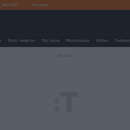
dad
:
HERO
Rozrywka
e
Dom i wnętrze
Styl życia
Motoryzacja
Wideo
Podcast
REKLAMA