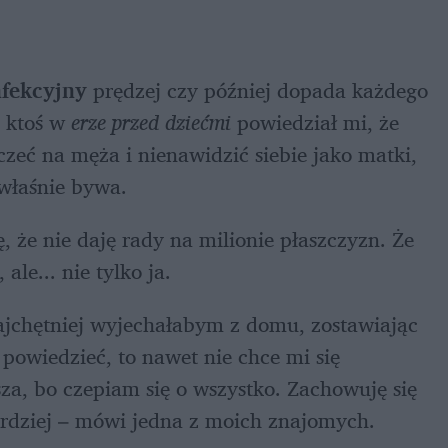
nfekcyjny 
prędzej czy później dopada każdego 
 ktoś w 
erze przed dziećmi
 powiedział mi, że 
czeć na męża i nienawidzić siebie jako matki, 
właśnie bywa. 
, że nie daję rady na milionie płaszczyzn. Że 
le... nie tylko ja. 
ajchętniej wyjechałabym z domu, zostawiając 
owiedzieć, to nawet nie chce mi się 
psza, bo czepiam się o wszystko. Zachowuję się 
ardziej – mówi jedna z moich znajomych.  