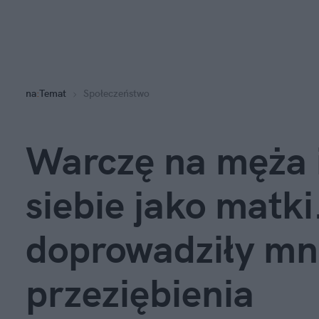
na
:
Temat
Społeczeństwo
Warczę na męża i
siebie jako matki.
doprowadziły mni
przeziębienia