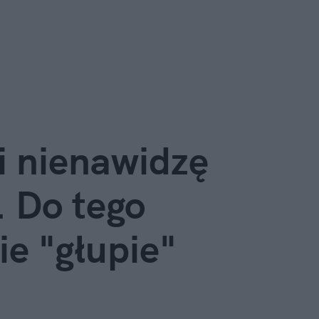
 nienawidzę 
 Do tego 
e "głupie" 