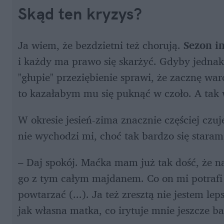
Skąd ten kryzys?
Ja wiem, że bezdzietni też chorują. 
Sezon i
i każdy ma prawo się skarżyć. Gdyby jednak
"głupie" przeziębienie sprawi, że zacznę war
to kazałabym mu się puknąć w czoło. A tak 
W okresie jesień-zima znacznie częściej czuję
nie wychodzi mi, choć tak bardzo się staram, a
– Daj spokój. Maćka mam już tak dość, że n
go z tym całym majdanem. Co on mi potrafi p
powtarzać (...). Ja też zresztą nie jestem le
jak własna matka, co irytuje mnie jeszcze b