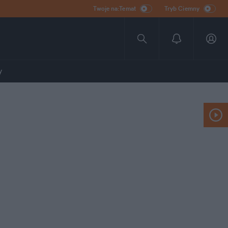
Twoje na:Temat
Tryb Ciemny
y