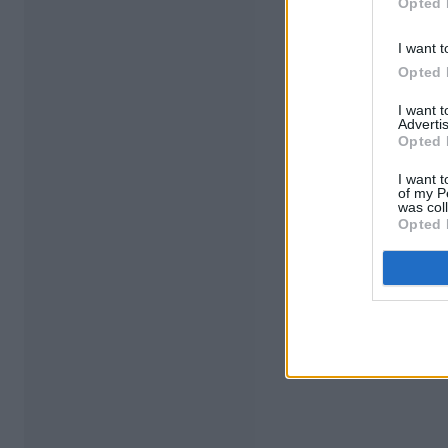
Opted 
I want t
Opted 
I want 
Advertis
Opted 
I want t
of my P
was col
Opted 