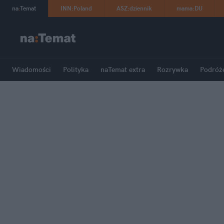
na
:
Temat
INN
:
Poland
ASZ
:
dziennik
mama
:
DU
Wiadomości
Polityka
naTemat extra
Rozrywka
Podróż