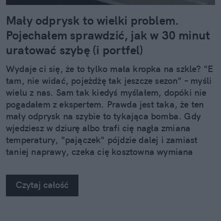
Mały odprysk to wielki problem.
Pojechałem sprawdzić, jak w 30 minut
uratować szybę (i portfel)
Wydaje ci się, że to tylko mała kropka na szkle? "E
tam, nie widać, pojeżdżę tak jeszcze sezon" – myśli
wielu z nas. Sam tak kiedyś myślałem, dopóki nie
pogadałem z ekspertem. Prawda jest taka, że ten
mały odprysk na szybie to tykająca bomba. Gdy
wjedziesz w dziurę albo trafi cię nagła zmiana
temperatury, "pajączek" pójdzie dalej i zamiast
taniej naprawy, czeka cię kosztowna wymiana
szyby. Wybrałem się do serwisu Autoglass®, żeby
na własne oczy zobaczyć, jak profesjonaliści radzą
Czytaj całość
sobie z takimi uszkodzeniami.