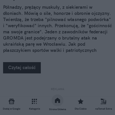
Półnadzy, prężący muskuły, z siekierami w
dłoniach. Mówią o sile, honorze i obronie ojczyzny.
Twierdzą, że trzeba "pilnować własnego podwórka"
i "weryfikować" innych. Przekonują, że "gościnność
ma swoje granice". Jeden z zawodników federacji
GROMDA jest podejrzany o brutalny atak na
ukraińską parę we Wrocławiu. Jak pod
płaszczykiem sportów walki i patriotycznych
symboli rodzi się język pogardy i przemocy?
Rozmawiam o tym z prof. Rafałem Pankowskim,
Czytaj całość
socjologiem i politologiem ze Stowarzyszenia
"NIGDY WIĘCEJ".
REKLAMA
Dodaj w Google
Kategorie
Dla Ciebie
naTemat Extra
Strona Główna