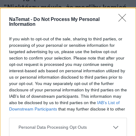
"Niektórzy mówią, że mogliby kamień 
zjeść, żeby tylko nie bolało"
NaTemat -
Do Not Process My Personal
Information
If you wish to opt-out of the sale, sharing to third parties, or
Nie przegap żadnej ważnej wiadomości i
processing of your personal or sensitive information for
obserwuj nas w Google News!
targeted advertising by us, please use the below opt-out
section to confirm your selection. Please note that after your
Więcej:
opt-out request is processed you may continue seeing
Śmierć
Lekarze
TikTok
interest-based ads based on personal information utilized by
us or personal information disclosed to third parties prior to
your opt-out. You may separately opt-out of the further
disclosure of your personal information by third parties on the
IAB’s list of downstream participants. This information may
also be disclosed by us to third parties on the
IAB’s List of
Downstream Participants
that may further disclose it to other
third parties.
Bartosz Godziński
Personal Data Processing Opt Outs