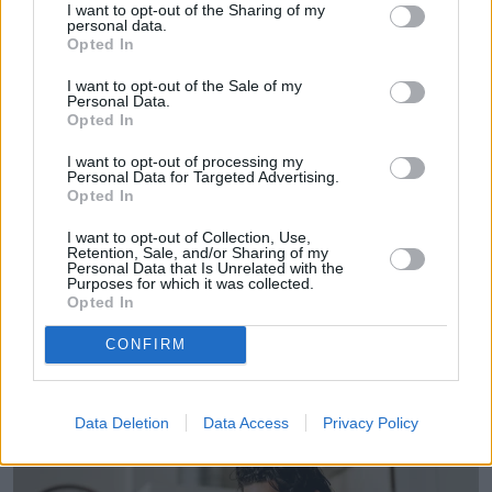
Obserwuj
I want to opt-out of the Sharing of my
personal data.
Opted In
W naTemat skupiam się na sprawach
I want to opt-out of the Sale of my
konsumenckich, finansowych, zmianach w prawie,
Personal Data.
Opted In
promocjach i poradnikach. staram się przekazywać
Pokaż więcej
sprawy ważne i poważne i przede wszystkim bliskie
I want to opt-out of processing my
ludziom w przystępnej formie. Zawsze zależy mi na
Napisz do mnie:
Personal Data for Targeted Advertising.
Opted In
tym, by moje artykuły były praktyczne, rzetelne i
bartosz.godzinski@natemat.pl
coś faktycznie wnosiły do życia... lub chociaż stały
I want to opt-out of Collection, Use,
Retention, Sale, and/or Sharing of my
się ciekawą anegdotką przydatną w rozmowach ze
Personal Data that Is Unrelated with the
znajomymi
Purposes for which it was collected.
Opted In
CONFIRM
Czytaj więcej
Data Deletion
Data Access
Privacy Policy