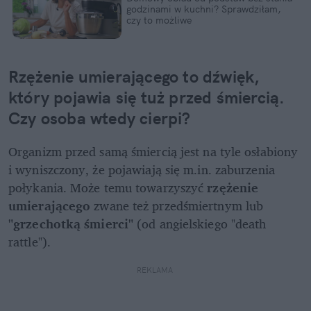
godzinami w kuchni? Sprawdziłam, 
czy to możliwe
Rzężenie umierającego to dźwięk, 
który pojawia się tuż przed śmiercią. 
Czy osoba wtedy cierpi?
Organizm przed samą śmiercią jest na tyle osłabiony 
i wyniszczony, że pojawiają się m.in. zaburzenia 
połykania. Może temu towarzyszyć 
rzężenie 
umierającego
 zwane też przedśmiertnym lub
"grzechotką śmierci"
 (od angielskiego "death 
rattle"). 
REKLAMA 