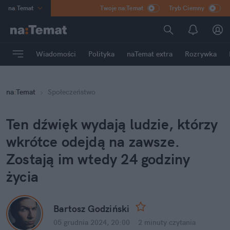
na
:
Temat
Twoje na:Temat
Tryb Ciemny
INN
:
Poland
ASZ
:
dziennik
Wiadomości
Polityka
naTemat extra
Rozrywka
mama
:
DU
dad
:
HERO
na
:
Temat
Społeczeństwo
Rozrywka
Ten dźwięk wydają ludzie, którzy 
wkrótce odejdą na zawsze. 
Zostają im wtedy 24 godziny 
życia
Bartosz Godziński
05 grudnia 2024, 20:00
·
2 minuty
 czytania