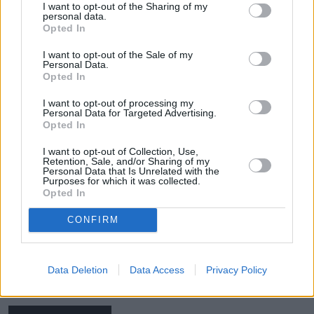
I want to opt-out of the Sharing of my
personal data.
Opted In
I want to opt-out of the Sale of my
Personal Data.
Opted In
Justyna Kowalczyk murem za Igą
Świątek. Wystarczyło jej kilka słów o
I want to opt-out of processing my
Personal Data for Targeted Advertising.
Woydyłło
Opted In
I want to opt-out of Collection, Use,
Kontrowersyjne słowa Ewy Woydyłło na temat Igi
Retention, Sale, and/or Sharing of my
Świątek i jej obecnej formy wywołały burzę.
Personal Data that Is Unrelated with the
Purposes for which it was collected.
Ostatecznie doszło nawet do usunięcia odcinka
Opted In
podcastu, w którym wystąpiła. W obronie tenisistki
stanęła Justyna Kowalczyk, której wystarczyło
CONFIRM
kilka słów, aby dać jasno do zrozumienia, co sądzi
o całej sytuacji. Zareagowała też sama
Data Deletion
Data Access
Privacy Policy
psycholożka, która przeprosiła Świątek.