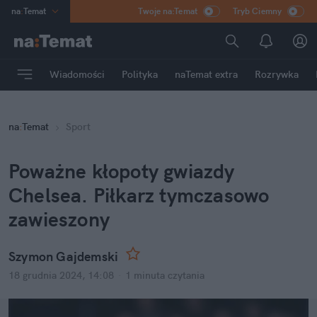
na
:
Temat
Twoje na:Temat
Tryb Ciemny
INN
:
Poland
ASZ
:
dziennik
Wiadomości
Polityka
naTemat extra
Rozrywka
mama
:
DU
dad
:
HERO
na
:
Temat
Sport
Rozrywka
Poważne kłopoty gwiazdy 
Chelsea. Piłkarz tymczasowo 
zawieszony
Szymon Gajdemski
18 grudnia 2024, 14:08
·
1 minuta
 czytania