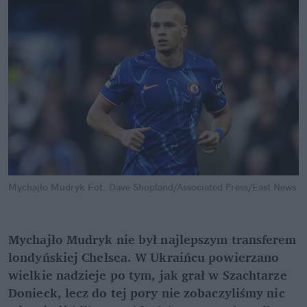
Mychajło Mudryk
Fot. Dave Shopland/Associated Press/East News
Mychajło Mudryk nie był najlepszym transferem 
londyńskiej Chelsea. W Ukraińcu powierzano 
wielkie nadzieje po tym, jak grał w Szachtarze 
Donieck, lecz do tej pory nie zobaczyliśmy nic 