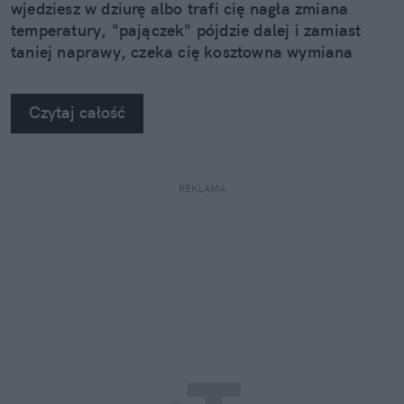
wjedziesz w dziurę albo trafi cię nagła zmiana
temperatury, "pajączek" pójdzie dalej i zamiast
taniej naprawy, czeka cię kosztowna wymiana
szyby. Wybrałem się do serwisu Autoglass®, żeby
na własne oczy zobaczyć, jak profesjonaliści radzą
Czytaj całość
sobie z takimi uszkodzeniami.
REKLAMA