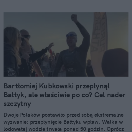
Bartłomiej Kubkowski przepłynął
Bałtyk, ale właściwie po co? Cel nader
szczytny
Dwoje Polaków postawiło przed sobą ekstremalne
wyzwanie: przepłynięcie Bałtyku wpław. Walka w
lodowatej wodzie trwała ponad 50 godzin. Oprócz