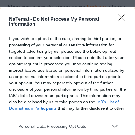
– Mam swoje zasady, trzymam się 
budżetu
, ale raz 
na jakiś czas pozwalam sobie na odstępstwa, żeby się 
NaTemat -
Do Not Process My Personal
nagrodzić, poczuć przyjemność z zakupów i 
Information
wiedzieć, że mam w życiu balans – podsumowuje.  
If you wish to opt-out of the sale, sharing to third parties, or
processing of your personal or sensitive information for
Odreagowuję 
targeted advertising by us, please use the below opt-out
section to confirm your selection. Please note that after your
Zupełnie inaczej jest z Magdą. Drży jej głos. Mówi 
opt-out request is processed you may continue seeing
szybko i nerwowo. Zapewnia, że to nie nasza 
interest-based ads based on personal information utilized by
rozmowa jest dla niej stresem, ale jej temat. 
us or personal information disclosed to third parties prior to
your opt-out. You may separately opt-out of the further
Pieniądze.
 Finanse. Kredyty. Zawsze ją te sprawy 
disclosure of your personal information by third parties on the
stresowały. Od dziecka, bo rodzicom nigdy nie 
IAB’s list of downstream participants. This information may
starczało od pierwszego do pierwszego. A ona czuje, 
also be disclosed by us to third parties on the
IAB’s List of
że powiela schemat.  
Downstream Participants
that may further disclose it to other
third parties.
– Z jednej strony ciągle mi na coś brakuje, bo jedna 
Personal Data Processing Opt Outs
pensja
 do dyspozycji to za mało, więc wiadomo, że 