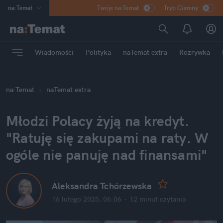
na
:
Temat
Twoje na:Temat
Tryb Ciemny
INN
:
Poland
ASZ
:
dziennik
Wiadomości
Polityka
naTemat extra
Rozrywka
mama
:
DU
dad
:
HERO
na
:
Temat
naTemat extra
Rozrywka
Młodzi Polacy żyją na kredyt. 
"Ratuję się zakupami na raty. W 
ogóle nie panuję nad finansami"
Aleksandra Tchórzewska
16 lutego 2025, 06:06
·
12 minut
 czytania