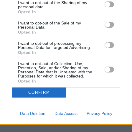
ratuję się zakupami na raty. Ale z drugiej strony, 
I want to opt-out of the Sharing of my
personal data.
mam poczucie, że w ogóle nie panuję nad finansami 
Opted In
– przyznaje. 

I want to opt-out of the Sale of my
Personal Data.
Opted In
– Zdarza mi się pocieszać zakupami. Często kupuję 
pod wpływem emocji. Kiedy miałam ciężki czas w 
I want to opt-out of processing my
Personal Data for Targeted Advertising.
życiu, to chciałam odreagować i kupiłam mnóstwo 
Opted In
ciuchów w sklepie internetowym. Na raty. Wiesz, w 
pierwszej chwili było mi fajnie, taki wyrzut endorfin. 
I want to opt-out of Collection, Use,
Retention, Sale, and/or Sharing of my
Ale potem miałam wyrzuty sumienia. A jeszcze 
Personal Data that Is Unrelated with the
Purposes for which it was collected.
później okazało się, że wcale tych żakietów nie 
Opted In
potrzebuję, bo wybuchła pandemia i przeszłam na 
CONFIRM
tryb pracy zdalnej. A raty musiałam spłacać – 
opowiada. 
Data Deletion
Data Access
Privacy Policy
REKLAMA 