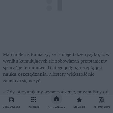
Marcin Berus tłumaczy, że istnieje także ryzyko, iż w 
wyniku kumulujących się zobowiązań przestaniemy 
spłacać je terminowo. Dlatego jedyną receptą jest 
nauka oszczędzania
. Niestety większość nie 
zamierza się uczyć.
– Gdy otrzymujemy wynagrodzenie, powinniśmy od 
razu przeznaczyć część na oszczędności – czy to w 
formie bezpiecznych lokat, obligacji, czy planów 
Dodaj w Google
Kategorie
Dla Ciebie
naTemat Extra
Strona Główna
emerytalnych. Oszczędzanie to w istocie płacenie 