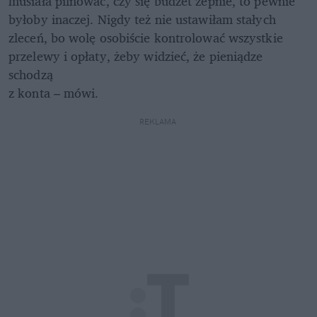
musiała pilnować, czy się budżet zepnie, to pewnie 
byłoby inaczej. Nigdy też nie ustawiłam stałych 
zleceń, bo wolę osobiście kontrolować wszystkie 
przelewy i opłaty, żeby widzieć, że pieniądze 
schodzą 

z konta – mówi.  
REKLAMA 