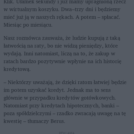
Klik. Ułamek sekundy i już mamy upragnioną rzecz 
w wirtualnym koszyku. Dwa–trzy dni i będziemy 
mieć już ją w naszych rękach. A potem – spłacać. 
Miesiąc po miesiącu.
Nasz rozmówca zauważa, że ludzie kupują z taką 
łatwością na raty, bo nie widzą pieniędzy, które 
wydają. Inni natomiast, liczą na to, że zakup w 
ratach bardzo pozytywnie wpłynie na ich historię 
kredytową.  
– Niektórzy uważają, że dzięki ratom łatwiej będzie 
im potem uzyskać kredyt. Jednak ma to sens 
głównie w przypadku kredytów gotówkowych. 
Natomiast przy kredytach hipotecznych, banki – 
poza spółdzielczymi – rzadko zwracają uwagę na tę 
kwestię – tłumaczy Berus. 
REKLAMA 