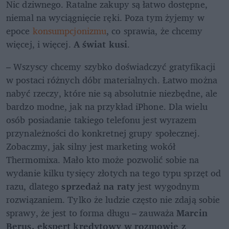
Nic dziwnego. Ratalne zakupy są łatwo dostępne, 
niemal na wyciągnięcie ręki. Poza tym żyjemy w 
epoce 
konsumpcjonizmu
, co sprawia, że chcemy 
więcej, i więcej. 
A świat kusi
.  
– Wszyscy chcemy szybko doświadczyć gratyfikacji 
w postaci różnych dóbr materialnych. Łatwo można 
nabyć rzeczy, które nie są absolutnie niezbędne, ale 
bardzo modne, jak na przykład iPhone. Dla wielu 
osób posiadanie takiego telefonu jest wyrazem 
przynależności do konkretnej grupy społecznej. 
Zobaczmy, jak silny jest marketing wokół 
Thermomixa. Mało kto może pozwolić sobie na 
wydanie kilku tysięcy złotych na tego typu sprzęt od 
razu, dlatego 
sprzedaż na raty 
jest wygodnym 
rozwiązaniem. Tylko że ludzie często nie zdają sobie 
sprawy, że jest to forma długu – zauważa 
Marcin 
Berus, ekspert kredytowy w rozmowie z 