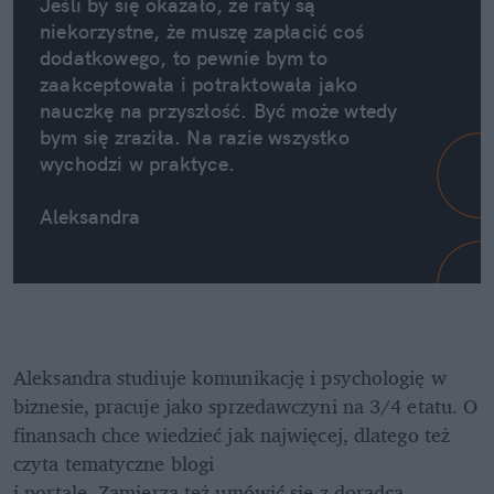
Jeśli by się okazało, że raty są 
niekorzystne, że muszę zapłacić coś 
dodatkowego, to pewnie bym to 
zaakceptowała i potraktowała jako 
nauczkę na przyszłość. Być może wtedy 
bym się zraziła. Na razie wszystko 
wychodzi w praktyce. 
Aleksandra
Aleksandra studiuje komunikację i psychologię w 
biznesie, pracuje jako sprzedawczyni na 3/4 etatu. O 
finansach chce wiedzieć jak najwięcej, dlatego też 
czyta tematyczne blogi 

i portale. Zamierza też umówić się z doradcą 