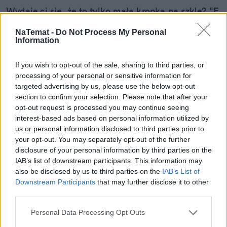
Wydaje ci się, że to tylko mała kropka na szkle? "E
tam, nie widać, pojeżdżę tak jeszcze sezon" – myśli
NaTemat -
Do Not Process My Personal
wielu z nas. Sam tak kiedyś myślałem, dopóki nie
Information
pogadałem z ekspertem. Prawda jest taka, że ten
mały odprysk na szybie to tykająca bomba. Gdy
If you wish to opt-out of the sale, sharing to third parties, or
wjedziesz w dziurę albo trafi cię nagła zmiana
processing of your personal or sensitive information for
temperatury, "pajączek" pójdzie dalej i zamiast
targeted advertising by us, please use the below opt-out
taniej naprawy, czeka cię kosztowna wymiana
section to confirm your selection. Please note that after your
szyby. Wybrałem się do serwisu Autoglass®, żeby
opt-out request is processed you may continue seeing
interest-based ads based on personal information utilized by
na własne oczy zobaczyć, jak profesjonaliści radzą
Czytaj całość
us or personal information disclosed to third parties prior to
sobie z takimi uszkodzeniami.
your opt-out. You may separately opt-out of the further
disclosure of your personal information by third parties on the
IAB’s list of downstream participants. This information may
also be disclosed by us to third parties on the
IAB’s List of
REKLAMA
Downstream Participants
that may further disclose it to other
third parties.
Personal Data Processing Opt Outs