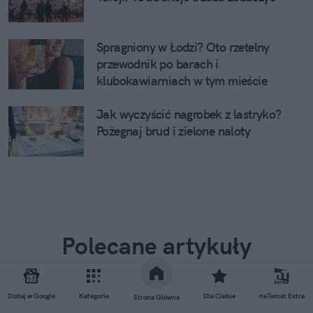
Spragniony w Łodzi? Oto rzetelny
przewodnik po barach i
klubokawiarniach w tym mieście
Jak wyczyścić nagrobek z lastryko?
Pożegnaj brud i zielone naloty
Polecane artykuły
Dodaj w Google
Kategorie
Dla Ciebie
naTemat Extra
Strona Główna