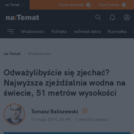
na
:
Temat
Twoje na:Temat
Tryb Ciemny
INN
:
Poland
ASZ
:
dziennik
Wiadomości
Polityka
naTemat extra
Rozrywka
mama
:
DU
dad
:
HERO
na
:
Temat
Wiadomości
Rozrywka
Odważylibyście się zjechać? 
Najwyższa zjeżdżalnia wodna na 
świecie, 51 metrów wysokości
Tomasz Baliszewski
31 maja 2014, 08:44
·
1 minuta
 czytania