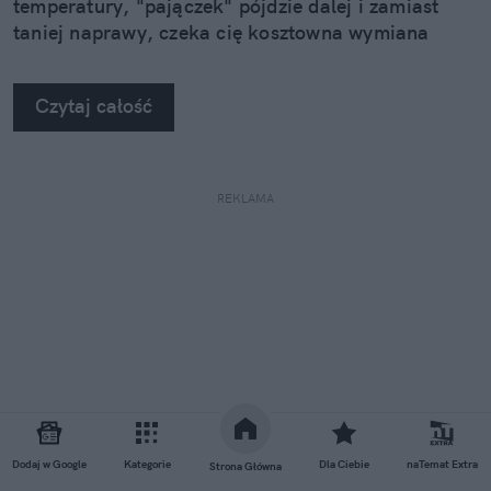
temperatury, "pajączek" pójdzie dalej i zamiast
taniej naprawy, czeka cię kosztowna wymiana
szyby. Wybrałem się do serwisu Autoglass®, żeby
na własne oczy zobaczyć, jak profesjonaliści radzą
Czytaj całość
sobie z takimi uszkodzeniami.
REKLAMA
Dodaj w Google
Kategorie
Dla Ciebie
naTemat Extra
Strona Główna