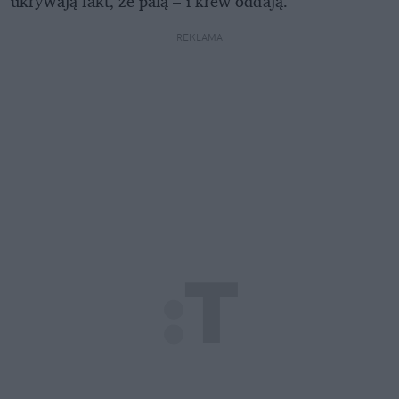
ukrywają fakt, że palą – i krew oddają.
REKLAMA