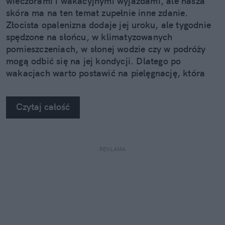
wieczorami i wakacyjnymi wyjazdami, ale nasza
skóra ma na ten temat zupełnie inne zdanie.
Złocista opalenizna dodaje jej uroku, ale tygodnie
spędzone na słońcu, w klimatyzowanych
pomieszczeniach, w słonej wodzie czy w podróży
mogą odbić się na jej kondycji. Dlatego po
wakacjach warto postawić na pielęgnację, która
nie kończy się na samym nawilżeniu. Sprawdzamy,
jak pięć kosmetyków z linii Neuro Adapt marki
Czytaj całość
Clochee może pomóc skórze odzyskać równowagę.
REKLAMA