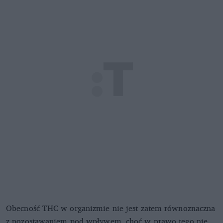
Obecność THC w organizmie nie jest zatem równoznaczna
z pozostawaniem pod wpływem, choć w prawo tego nie