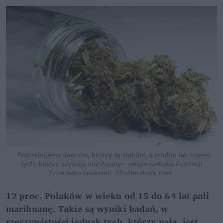
– Potrzebujemy dawców, którzy są stabilni, a trudno tak ocenić
tych, którzy używają marihuany – uważa szefowa Fundacji
Przeciwko Leukemii.
Shutterstock.com.
12 proc. Polaków w wieku od 15 do 64 lat pali
marihuanę. Takie są wyniki badań, w
rzeczywistości jednak tych, którzy palą, jest