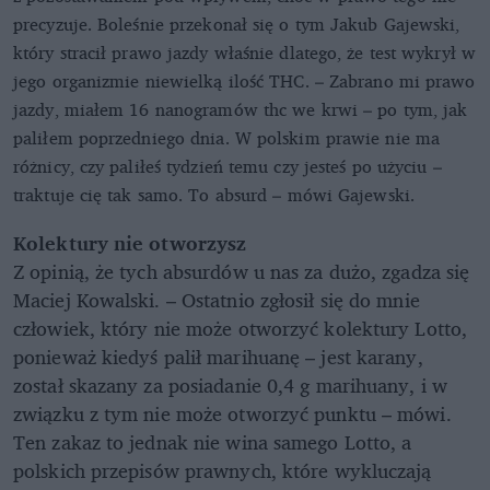
precyzuje. Boleśnie przekonał się o tym Jakub Gajewski,
który stracił prawo jazdy właśnie dlatego, że test wykrył w
jego organizmie niewielką ilość THC. – Zabrano mi prawo
jazdy, miałem 16 nanogramów thc we krwi – po tym, jak
paliłem poprzedniego dnia. W polskim prawie nie ma
różnicy, czy paliłeś tydzień temu czy jesteś po użyciu –
traktuje cię tak samo. To absurd – mówi Gajewski.
Kolektury nie otworzysz
Z opinią, że tych absurdów u nas za dużo, zgadza się
Maciej Kowalski. – Ostatnio zgłosił się do mnie
człowiek, który nie może otworzyć kolektury Lotto,
ponieważ kiedyś palił marihuanę – jest karany,
został skazany za posiadanie 0,4 g marihuany, i w
związku z tym nie może otworzyć punktu – mówi.
Ten zakaz to jednak nie wina samego Lotto, a
polskich przepisów prawnych, które wykluczają