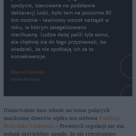
spożycie, szacowane na podstawie
deklaracji ludzi, było tam na poziomie 80
ton rocznie – lawinowy wzrost nastąpił w
roku, w którym zalegalizowano
marihuanę. Ludzie dalej palili tyle samo,
ale chętniej się do tego przyznawali, bo
wiedzieli, że nie spotkają ich za to
konsekwencje.
Maciej Kowalski
Wolne Konopie
Diametralnie inne zdanie na temat palących
marihuanę dawców szpiku ma szefowa
Fundacji
Przeciwko Leukemii
. – Prawnych regulacji nie ma,
jednak przyjęliśmy zasadę, że nie rejestrujemy