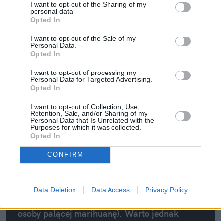
I want to opt-out of the Sharing of my
personal data.
Opted In
Nieco mniej radykalny pogląd ma dyrektor Poltransplantu
I want to opt-out of the Sale of my
prof. dr hab. med. Roman Danielewicz.
Personal Data.
Opted In
I want to opt-out of processing my
Personal Data for Targeted Advertising.
Opted In
I want to opt-out of Collection, Use,
Retention, Sale, and/or Sharing of my
Personal Data that Is Unrelated with the
Purposes for which it was collected.
Opted In
Decyzję podejmuje lekarz po zapoznaniu
się z dokumentacją potencjalnego dawcy
CONFIRM
i po jego zbadaniu. Bez znajomości
szczegółów konkretnej sprawy trudno
wypowiadać się, co do jednostkowej
Data Deletion
Data Access
Privacy Policy
dyskwalifikacji konkretnego dawcy (np.
osoby palącej marihuanę). Warto jednak