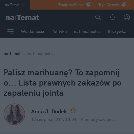
na
:
Temat
Twoje na:Temat
Tryb Ciemny
INN
:
Poland
ASZ
:
dziennik
Wiadomości
Polityka
naTemat extra
Rozrywka
mama
:
DU
dad
:
HERO
na
:
Temat
naTemat extra
Rozrywka
Palisz marihuanę? To zapomnij
o... Lista prawnych zakazów po
zapaleniu jointa
Anna J. Dudek
12 sierpnia 2014, 18:04
·
4 minuty
czytania