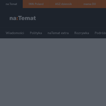
na
:
Temat
INN
:
Poland
ASZ
:
dziennik
mama
:
DU
Wiadomości
Polityka
naTemat extra
Rozrywka
Podróż