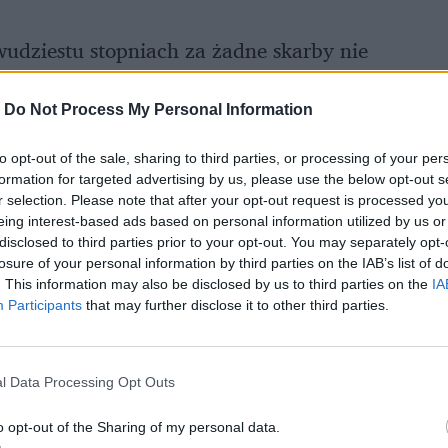
udziestu stopniach za żadne skarby nie
ją w każdej idiotycznie. A poza tym ich
Argumenty - zrozumiałe, choć akurat należę
-
Do Not Process My Personal Information
eśnia do maja. Powód: inaczej mam permanentne
to opt-out of the sale, sharing to third parties, or processing of your per
ieobciachowy wygląd jest dla mnie mało
formation for targeted advertising by us, please use the below opt-out s
r selection. Please note that after your opt-out request is processed y
uciem. Ale przyznaję, że zimowa pielęgnacja
eing interest-based ads based on personal information utilized by us or
 do szału.
disclosed to third parties prior to your opt-out. You may separately opt-
losure of your personal information by third parties on the IAB’s list of
. This information may also be disclosed by us to third parties on the
IA
Participants
that may further disclose it to other third parties.
l Data Processing Opt Outs
o opt-out of the Sharing of my personal data.