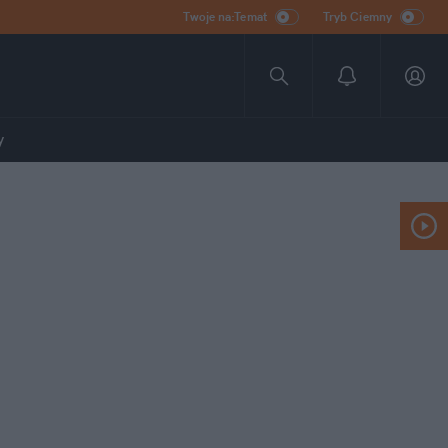
Twoje na:Temat
Tryb Ciemny
y