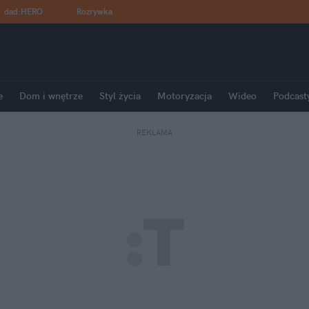
dad
:
HERO
Rozrywka
e
Dom i wnętrze
Styl życia
Motoryzacja
Wideo
Podcast
REKLAMA