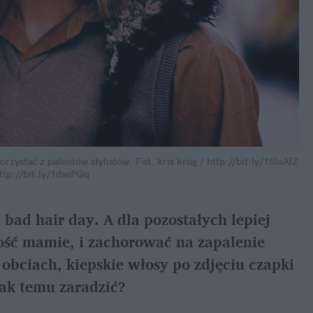
orzystać z patentów stylistów.
Fot. kris krüg / http://bit.ly/15loAlZ
http://bit.ly/1dsePQq
 bad hair day. A dla pozostałych lepiej
łość mamie, i zachorować na zapalenie
 obciach, kiepskie włosy po zdjęciu czapki
Jak temu zaradzić?