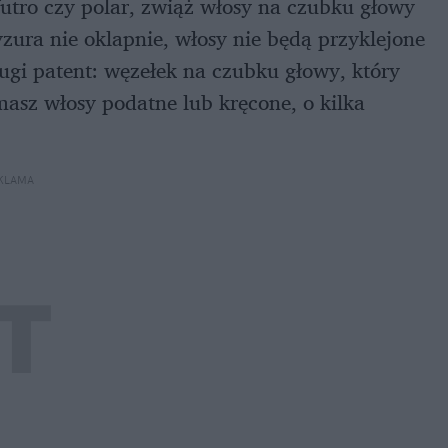
futro czy polar, zwiąż włosy na czubku głowy
yzura nie oklapnie, włosy nie będą przyklejone
rugi patent: węzełek na czubku głowy, który
masz włosy podatne lub kręcone, o kilka
KLAMA