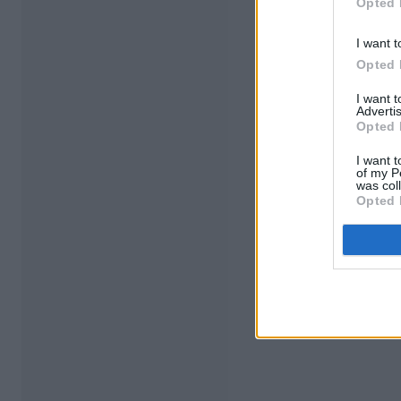
Opted 
I want t
Opted 
I want 
Advertis
Opted 
I want t
of my P
was col
Opted 