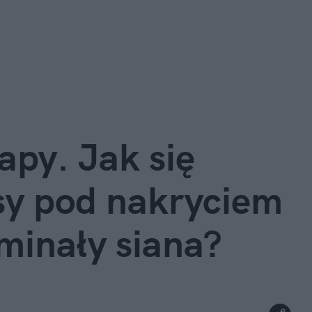
apy. Jak się
sy pod nakryciem
minały siana?