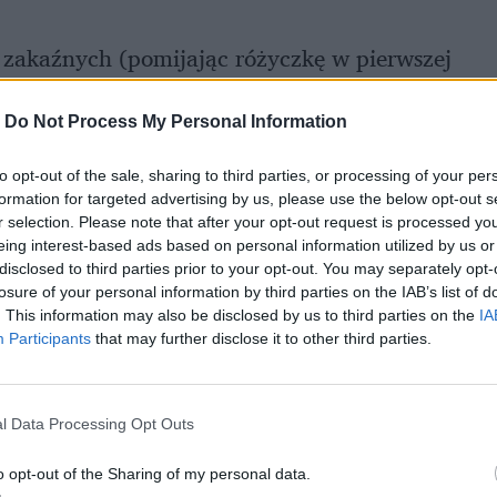
 zakaźnych (pomijając różyczkę w pierwszej
Matyska. Rozłożyła mnie ospa wietrzna.
 było nakładanie kremu pod oczy czy balsamu
-
Do Not Process My Personal Information
rocent całego mojego ciała, z przewagą
to opt-out of the sale, sharing to third parties, or processing of your per
astolatka z wyjątkowo perfidną wersją
formation for targeted advertising by us, please use the below opt-out s
r selection. Please note that after your opt-out request is processed y
eing interest-based ads based on personal information utilized by us or
disclosed to third parties prior to your opt-out. You may separately opt-
losure of your personal information by third parties on the IAB’s list of
. This information may also be disclosed by us to third parties on the
IA
Participants
that may further disclose it to other third parties.
l Data Processing Opt Outs
o opt-out of the Sharing of my personal data.