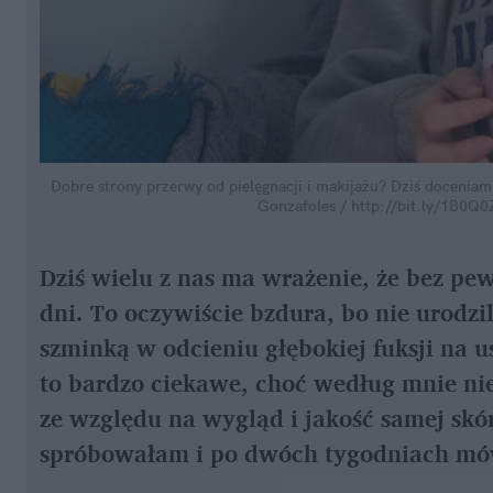
Dobre strony przerwy od pielęgnacji i makijażu? Dziś doceni
Gonzafoles / http://bit.ly/1B0Q0
Dziś wielu z nas ma wrażenie, że bez pe
dni. To oczywiście bzdura, bo nie urodzi
szminką w odcieniu głębokiej fuksji na 
to bardzo ciekawe, choć według mnie ni
ze względu na wygląd i jakość samej skó
spróbowałam i po dwóch tygodniach mó