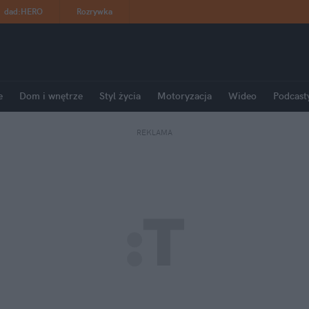
dad
:
HERO
Rozrywka
e
Dom i wnętrze
Styl życia
Motoryzacja
Wideo
Podcast
REKLAMA