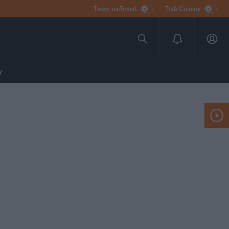
Twoje na:Temat
Tryb Ciemny
y