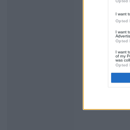
Opted 
I want t
Opted 
I want 
Advertis
Opted 
I want t
of my P
was col
Opted 