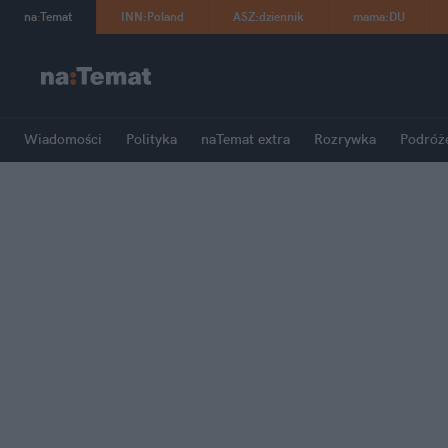
na
:
Temat
INN
:
Poland
ASZ
:
dziennik
mama
:
DU
Wiadomości
Polityka
naTemat extra
Rozrywka
Podróż