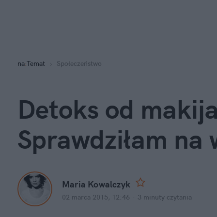
na
:
Temat
Społeczeństwo
Detoks od makijaż
Sprawdziłam na 
Maria Kowalczyk
02 marca 2015, 12:46
·
3 minuty
czytania