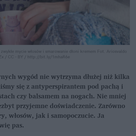
am zwykłe mycie włosów i smarowanie dłoni kremem
Fot. Ariosvaldo
Zx / CC - BY / http://bit.ly/1mhaR6e
wnych wygód nie wytrzyma dłużej niż kilka
liśmy się z antyperspirantem pod pachą i
ustach czy balsamem na nogach. Nie mniej
ezbyt przyjemne doświadczenie. Zarówno
ry, włosów, jak i samopoczucie. Ja
wię pas.