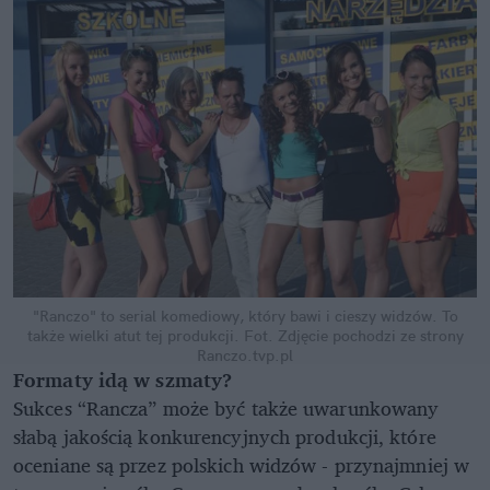
"Ranczo" to serial komediowy, który bawi i cieszy widzów. To
także wielki atut tej produkcji.
Fot. Zdjęcie pochodzi ze strony
Ranczo.tvp.pl
Formaty idą w szmaty?
Sukces “Rancza” może być także uwarunkowany
słabą jakością konkurencyjnych produkcji, które
oceniane są przez polskich widzów - przynajmniej w