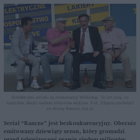
Bohaterami serialu są mieszkańcy Wilkowyj. To ich losy, co
niedziela, śledzi siedem milionów widzów.
Fot. Zdjęcie pochodzi
ze strony Ranczo.tvp.pl
Serial “Ranczo” jest bezkonkurencyjny. Obecnie
emitowany dziewiąty sezon, który gromadzi
przed telewizorami prawie siedem milionów