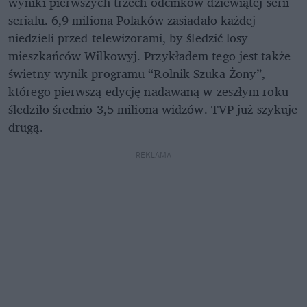
wyniki pierwszych trzech odcinków dziewiątej serii
serialu. 6,9 miliona Polaków zasiadało każdej
niedzieli przed telewizorami, by śledzić losy
mieszkańców Wilkowyj. Przykładem tego jest także
świetny wynik programu “Rolnik Szuka Żony”,
którego pierwszą edycję nadawaną w zeszłym roku
śledziło średnio 3,5 miliona widzów. TVP już szykuje
drugą.
REKLAMA