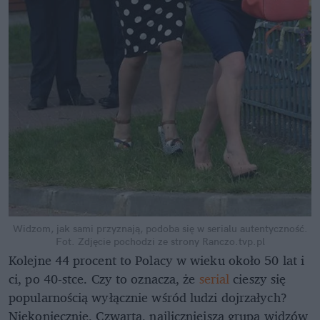
Widzom, jak sami przyznają, podoba się w serialu autentyczność.
Fot. Zdjęcie pochodzi ze strony Ranczo.tvp.pl
Kolejne 44 procent to Polacy w wieku około 50 lat i
ci, po 40-stce. Czy to oznacza, że
serial
cieszy się
popularnością wyłącznie wśród ludzi dojrzałych?
Niekoniecznie. Czwartą, najliczniejszą grupą widzów