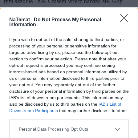
tym sezonie - źle. Czasem wręcz bardzo źle. Gdy
“Ranczu” widownia rośnie (w stosunku do
poprzedniego sezonu jest większa o 600 tysięcy
NaTemat -
Do Not Process My Personal
widzów), innym topnieje.
Information
Jacek Rakowiecki, rzecznik prasowy TVP, wyjaśnia, że
If you wish to opt-out of the sale, sharing to third parties, or
stacja nieustannie poszukuje atrakcyjnych propozycji
processing of your personal or sensitive information for
targeted advertising by us, please use the below opt-out
filmów i seriali, które odpowiedzą na zapotrzebowanie
section to confirm your selection. Please note that after your
telewidzów. W tym celu pracownicy Agencji Produkcji
opt-out request is processed you may continue seeing
Telewizyjnej i Filmowej oraz redakcji filmowych czytają i
interest-based ads based on personal information utilized by
opiniują scenariusze napływające od producentów
us or personal information disclosed to third parties prior to
your opt-out. You may separately opt-out of the further
zewnętrznych. I jak przyznaje, taką właśnie perłą jest
disclosure of your personal information by third parties on the
“Ranczo”
IAB’s list of downstream participants. This information may
also be disclosed by us to third parties on the
IAB’s List of
Downstream Participants
that may further disclose it to other
third parties.
Personal Data Processing Opt Outs