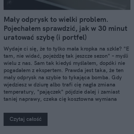
Mały odprysk to wielki problem.
Pojechałem sprawdzić, jak w 30 minut
uratować szybę (i portfel)
Wydaje ci się, że to tylko mała kropka na szkle? "E
tam, nie widać, pojeżdżę tak jeszcze sezon" – myśli
wielu z nas. Sam tak kiedyś myślałem, dopóki nie
pogadałem z ekspertem. Prawda jest taka, że ten
mały odprysk na szybie to tykająca bomba. Gdy
wjedziesz w dziurę albo trafi cię nagła zmiana
temperatury, "pajączek" pójdzie dalej i zamiast
taniej naprawy, czeka cię kosztowna wymiana
szyby. Wybrałem się do serwisu Autoglass®, żeby
na własne oczy zobaczyć, jak profesjonaliści radzą
Czytaj całość
sobie z takimi uszkodzeniami.