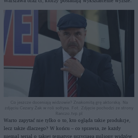
Warszawa oraz ci, którzy posiadają wykształcenie wyższe.
Co jeszcze doceniają widzowie? Znakomitą grę aktorską. Na
zdjęciu Cezary Żak w roli sołtysa.
Fot. Zdjęcie pochodzi ze strony
Ranczo.tvp.pl
Warto zapytać nie tylko o to, kto ogląda takie produkcje,
lecz także dlaczego? W końcu – co sprawia, że każdy
niemal serial o takiej tematyce przyciąga miliony widzów