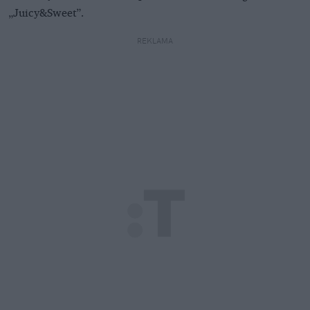
„Juicy&Sweet”.
REKLAMA