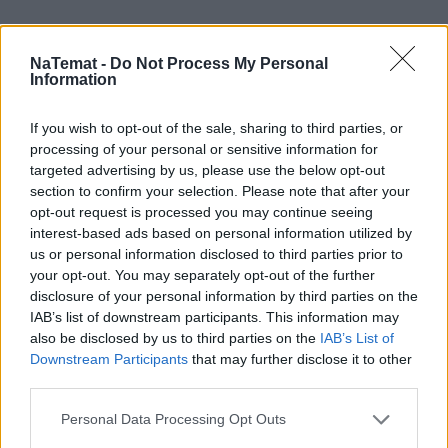
NaTemat -
Do Not Process My Personal
Information
If you wish to opt-out of the sale, sharing to third parties, or
processing of your personal or sensitive information for
targeted advertising by us, please use the below opt-out
Domowy obiad od podstaw bez stania
section to confirm your selection. Please note that after your
godzinami w kuchni? Sprawdziłam,
czy to możliwe
opt-out request is processed you may continue seeing
interest-based ads based on personal information utilized by
us or personal information disclosed to third parties prior to
your opt-out. You may separately opt-out of the further
– To nie jest tak, że mieszkańcy wyspy czują niechęć do
disclosure of your personal information by third parties on the
brytyjskiej Rodziny Królewskiej. Ale nie darzą jej taką
IAB’s list of downstream participants. This information may
also be disclosed by us to third parties on the
IAB’s List of
miłością, jak Brytyjczycy. Temat zmiany flagi pojawia się
Downstream Participants
that may further disclose it to other
tam już od kilku lat. Nowa Zelandia ma też drugą,
third parties.
nieoficjalną flagę. Powiewa jest podczas meczów rugby -
biały liść paproci na czarnym tle. Ten liść - silver fern -
Personal Data Processing Opt Outs