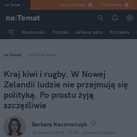
na
:
Temat
Twoje na:Temat
Tryb Ciemny
INN
:
Poland
ASZ
:
dziennik
Wiadomości
Polityka
naTemat extra
Rozrywka
mama
:
DU
dad
:
HERO
na
:
Temat
naTemat extra
Rozrywka
Kraj kiwi i rugby. W Nowej
Zelandii ludzie nie przejmują się
polityką. Po prostu żyją
szczęśliwie
Barbara Kaczmarczyk
16 sierpnia 2015, 19:34
·
6 minut
czytania