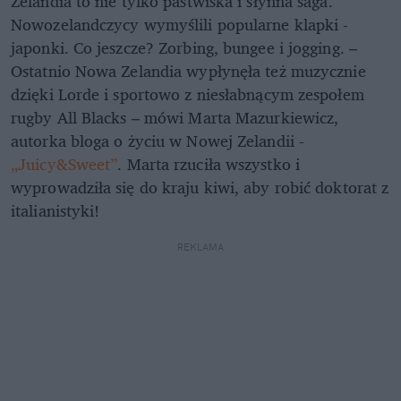
Zelandia to nie tylko pastwiska i słynna saga.
Nowozelandczycy wymyślili popularne klapki -
japonki. Co jeszcze? Zorbing, bungee i jogging. –
Ostatnio Nowa Zelandia wypłynęła też muzycznie
dzięki Lorde i sportowo z niesłabnącym zespołem
rugby All Blacks – mówi Marta Mazurkiewicz,
autorka bloga o życiu w Nowej Zelandii -
„Juicy&Sweet”
. Marta rzuciła wszystko i
wyprowadziła się do kraju kiwi, aby robić doktorat z
italianistyki!
REKLAMA