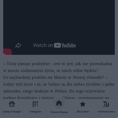
– Tutaj panuje podejście - jest to jest, jak nie przeszkadza
w moim codziennym życiu, to niech sobie będzie".
Co najbardziej podoba się Marcie w Nowej Zelandii? –
Luźny styl życia i to, że ludzie są dla siebie życzliwi i pełni
szacunku, czego brakuje w Polsce. Do tego oczywiście
piękne krajobrazy i przyjemny klimat - przynajmniej na
północy.Marta ma teraz przerwę w doktoracie, urodziła
drugą córkę. Obecnie jest w Polsce i stara się nadrobić
Dodaj w Google
Kategorie
Dla Ciebie
naTemat Extra
Strona Główna