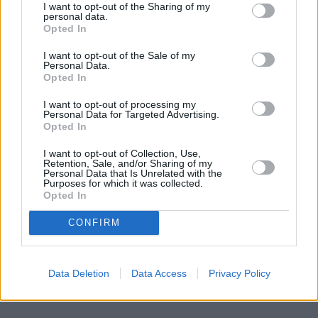
jest jednym z symboli kraju.
I want to opt-out of the Sharing of my
– Wprawdzie, jak przyjechał książę William z Kate i
personal data.
Opted In
małym Georgem, żył tym cały kraj, a książęca para długo
przed i długo po wizycie królowała na okładkach gazet.
I want to opt-out of the Sale of my
Personal Data.
Natomiast, przynajmniej wśród moich znajomych, temat
Opted In
rodziny królewskiej nigdy się nie pojawiał. Elżbietę II
I want to opt-out of processing my
Nowozelandczycy na pewno kochają za dodatkowy dzień
Personal Data for Targeted Advertising.
Opted In
wolny od pracy, bo z okazji jej urodzin jest święto
narodowe – opowiada Marta.
I want to opt-out of Collection, Use,
Retention, Sale, and/or Sharing of my
Personal Data that Is Unrelated with the
REKLAMA
Purposes for which it was collected.
Opted In
CONFIRM
Data Deletion
Data Access
Privacy Policy