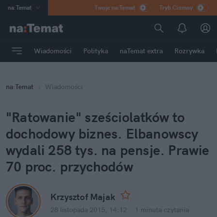
na
:
Temat
Twoje na:Temat
Tryb Ciemny
INN
:
Poland
ASZ
:
dziennik
Wiadomości
Polityka
naTemat extra
Rozrywka
mama
:
DU
dad
:
HERO
na
:
Temat
Wiadomości
Rozrywka
"Ratowanie" sześciolatków to 
dochodowy biznes. Elbanowscy 
wydali 258 tys. na pensje. Prawie 
70 proc. przychodów
Krzysztof Majak
28 listopada 2015, 14:12
·
1 minuta
 czytania