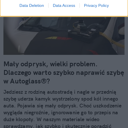
Data Deletion
Data Access
Privacy Policy
Mały odprysk, wielki problem.
Dlaczego warto szybko naprawić szybę
w Autoglass®?
Jedziesz z rodziną autostradą i nagle w przednią
szybę uderza kamyk wystrzelony spod kół innego
auta. Pojawia się mały odprysk. Choć uszkodzenie
wygląda niegroźnie, ignorowanie go to przepis na
duże kłopoty. W naszym materiale wideo
sprawdzamy, jak szybko i skutecznie poradzić