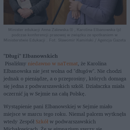
Minister edukacji Anna Zalewska (l) , Karolina Elbanowska (p) 
podczas konferencji prasowej w związku ze spotkaniem w 
Ministerstwie Edukacji .
Fot. Sławomir Kamiński / Agencja Gazeta
"Długi" Elbanowskich
 Pisaliśmy 
niedawno w naTemat
, że Karolina 
Elbanowska nie jest wolna od "długów". Nie chodzi 
jednak o pieniądze, a o przeprosiny, których domaga 
się jedna z podwarszawskich szkół. Działaczka miała 
oczernić ją w Sejmie na całą Polskę.
Wystąpienie pani Elbanowskiej w Sejmie miało 
miejsce w marcu tego roku. Niemal palcem wytknęła 
wtedy Zespół 
Szkół
 w podwarszawskich 
Michałowicach. Że w gimnazjum szerzy się 