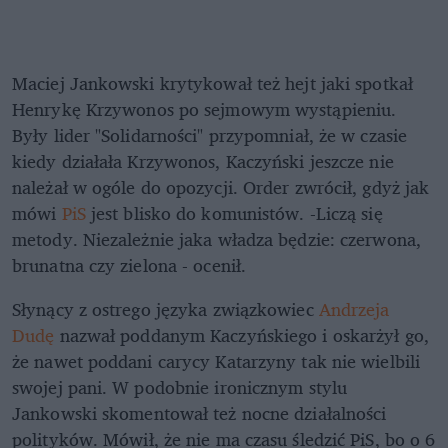
Maciej Jankowski krytykował też hejt jaki spotkał
Henrykę Krzywonos po sejmowym wystąpieniu.
Były lider "Solidarności" przypomniał, że w czasie
kiedy działała Krzywonos, Kaczyński jeszcze nie
należał w ogóle do opozycji. Order zwrócił, gdyż jak
mówi
PiS
jest blisko do komunistów. -Liczą się
metody. Niezależnie jaka władza będzie: czerwona,
brunatna czy zielona - ocenił.
Słynący z ostrego języka związkowiec
Andrzeja
Dudę
nazwał poddanym Kaczyńskiego i oskarżył go,
że nawet poddani carycy Katarzyny tak nie wielbili
swojej pani. W podobnie ironicznym stylu
Jankowski skomentował też nocne działalności
polityków. Mówił, że nie ma czasu śledzić PiS, bo o 6