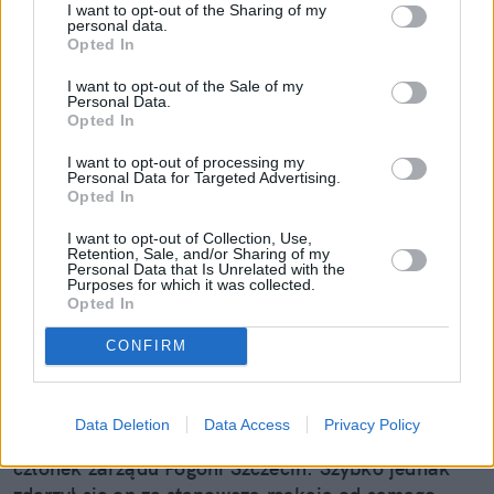
I want to opt-out of the Sharing of my
personal data.
Opted In
I want to opt-out of the Sale of my
Personal Data.
Opted In
I want to opt-out of processing my
Personal Data for Targeted Advertising.
Opted In
Wrzucił wulgarny wpis o
I want to opt-out of Collection, Use,
Morozowskim. Człowiek Pogoni
Retention, Sale, and/or Sharing of my
Personal Data that Is Unrelated with the
Purposes for which it was collected.
Szczecin ma wylecieć z pracy
Opted In
4 sierpnia media obiegła wiadomość o śmierci
CONFIRM
Andrzeja Morozowskiego, znanego dziennikarza,
od wielu lat związanego ze stacją TVN24.
Wyjątkowo wulgarny i skandaliczny wpis na temat
Data Deletion
Data Access
Privacy Policy
zmarłego publicysty zamieścił wówczas w sieci
członek zarządu Pogoni Szczecin. Szybko jednak