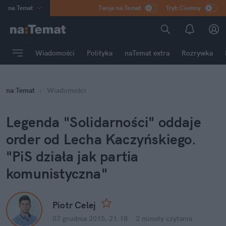
na
:
Temat
Twoje na:Temat
Tryb Ciemny
INN
:
Poland
ASZ
:
dziennik
Wiadomości
Polityka
naTemat extra
Rozrywka
mama
:
DU
dad
:
HERO
na
:
Temat
Wiadomości
Rozrywka
Legenda "Solidarności" oddaje
order od Lecha Kaczyńskiego.
"PiS działa jak partia
komunistyczna"
Piotr Celej
07 grudnia 2015, 21:18
·
2 minuty
czytania