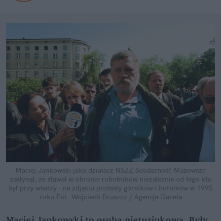
Maciej Jankowski jako działacz NSZZ Solidarność Mazowsze
zasłynął, że stawał w obronie robotników niezależnie od tego kto
był przy władzy - na zdjęciu protesty górników i hutników w 1995
roku
Fot. Wojciech Druszcz / Agencja Gazeta
Maciej Jankowski to osoba nietuzinkowa. Były