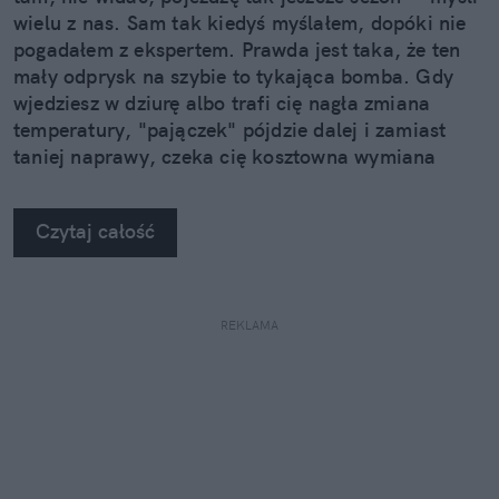
wielu z nas. Sam tak kiedyś myślałem, dopóki nie
pogadałem z ekspertem. Prawda jest taka, że ten
mały odprysk na szybie to tykająca bomba. Gdy
wjedziesz w dziurę albo trafi cię nagła zmiana
temperatury, "pajączek" pójdzie dalej i zamiast
taniej naprawy, czeka cię kosztowna wymiana
szyby. Wybrałem się do serwisu Autoglass®, żeby
na własne oczy zobaczyć, jak profesjonaliści radzą
Czytaj całość
sobie z takimi uszkodzeniami.
REKLAMA