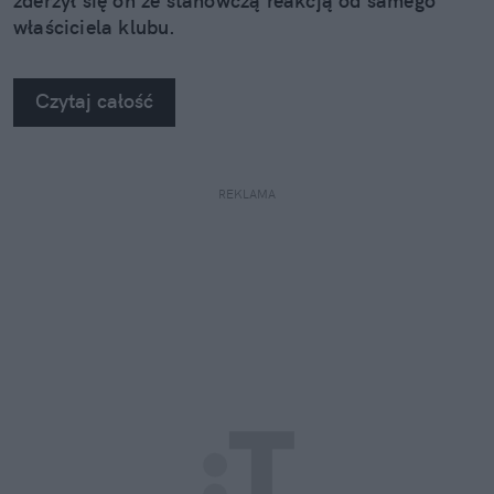
zderzył się on ze stanowczą reakcją od samego
właściciela klubu.
Czytaj całość
REKLAMA