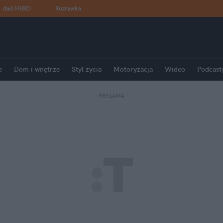
dad
:
HERO
Rozrywka
e
Dom i wnętrze
Styl życia
Motoryzacja
Wideo
Podcast
REKLAMA