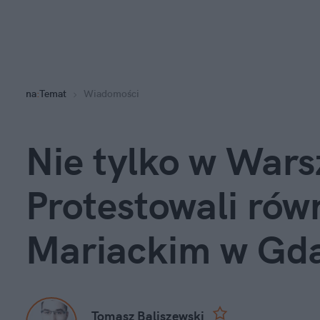
na
:
Temat
Wiadomości
Nie tylko w Wars
Protestowali rów
Mariackim w Gd
Tomasz Baliszewski