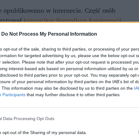
e opublikowano w internecie. Część osób
czytywał
komunikat Prezydium Konferencji
życia człowieka
.
-
Do Not Process My Personal Information
to opt-out of the sale, sharing to third parties, or processing of your per
formation for targeted advertising by us, please use the below opt-out s
r selection. Please note that after your opt-out request is processed y
eing interest-based ads based on personal information utilized by us or
disclosed to third parties prior to your opt-out. You may separately opt-
losure of your personal information by third parties on the IAB’s list of
. This information may also be disclosed by us to third parties on the
IA
Participants
that may further disclose it to other third parties.
l Data Processing Opt Outs
o opt-out of the Sharing of my personal data.