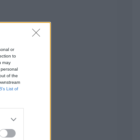
sonal or
ection to
ou may
 personal
out of the
 downstream
B’s List of