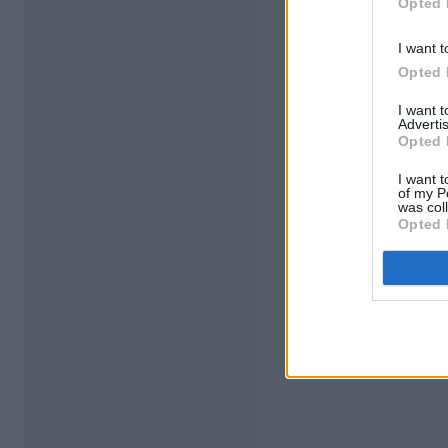
Opted 
I want t
Opted 
I want 
Advertis
Opted 
I want t
of my P
was col
Opted 