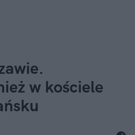
zawie.
nież w kościele
ańsku