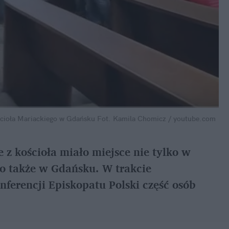
ścioła Mariackiego w Gdańsku
Fot. Kamila Chomicz / youtube.com
 z kościoła miało miejsce nie tylko w
o także w Gdańsku. W trakcie
erencji Episkopatu Polski część osób