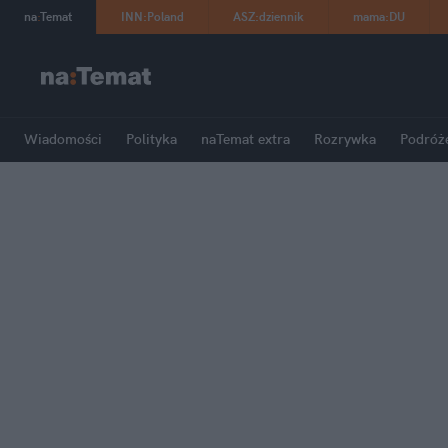
na
:
Temat
INN
:
Poland
ASZ
:
dziennik
mama
:
DU
Wiadomości
Polityka
naTemat extra
Rozrywka
Podróż