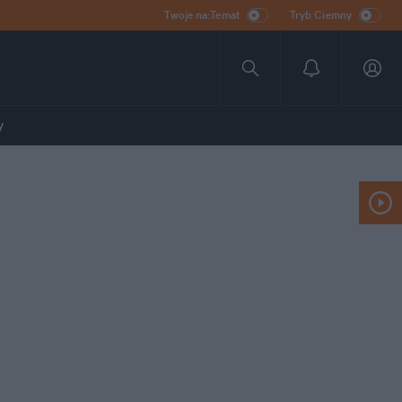
Twoje na:Temat
Tryb Ciemny
y