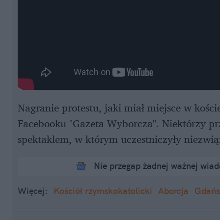
Nagranie protestu, jaki miał miejsce w koś
Facebooku "Gazeta Wyborcza". Niektórzy prz
spektaklem, w którym uczestniczyły niezwi
Nie przegap żadnej ważnej wia
Więcej:
Kościół rzymskokatolicki
Aborcja
Gdańs