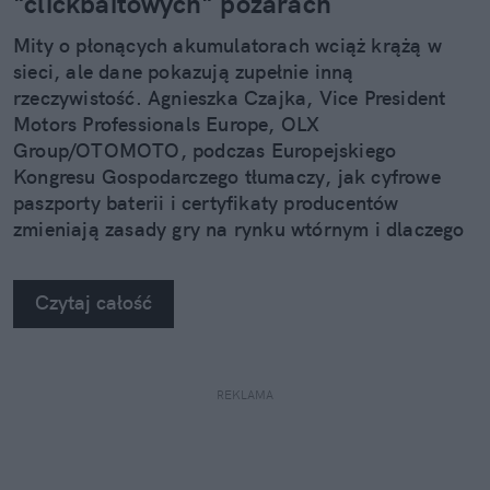
"clickbaitowych" pożarach
Mity o płonących akumulatorach wciąż krążą w
sieci, ale dane pokazują zupełnie inną
rzeczywistość. Agnieszka Czajka, Vice President
Motors Professionals Europe, OLX
Group/OTOMOTO, podczas Europejskiego
Kongresu Gospodarczego tłumaczy, jak cyfrowe
paszporty baterii i certyfikaty producentów
zmieniają zasady gry na rynku wtórnym i dlaczego
używany elektryk w 2026 roku to bezpieczniejszy
wybór niż myślisz.
Czytaj całość
REKLAMA