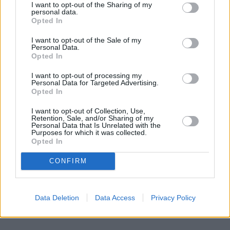
I want to opt-out of the Sharing of my
personal data.
Opted In
Plus na dwóch koncertach MATY na
I want to opt-out of the Sale of my
Personal Data.
PGE Narodowym. Operator szykuje
Opted In
mnóstwo atrakcji
I want to opt-out of processing my
Personal Data for Targeted Advertising.
Opted In
Plus ponownie angażuje się w jedno z ważniejszych
wydarzeń muzycznych tego roku, kontynuując
I want to opt-out of Collection, Use,
partnerstwo technologiczne przy dwóch koncertach
Retention, Sale, and/or Sharing of my
Personal Data that Is Unrelated with the
MATY na PGE Narodowym, które odbędą się 15 i
Purposes for which it was collected.
16 maja 2026 roku. Wydarzenie 15.05 to koncert
Opted In
"the best of MATA", a 16.05 to koncert zamykający
CONFIRM
trasę #MATA2040.
Data Deletion
Data Access
Privacy Policy
Czytaj całość