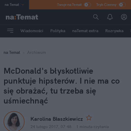
na
:
Temat
Twoje na:Temat
Tryb Ciemny
INN
:
Poland
ASZ
:
dziennik
Wiadomości
Polityka
naTemat extra
Rozrywka
mama
:
DU
dad
:
HERO
na
:
Temat
Archiwum
Rozrywka
McDonald's błyskotliwie
punktuje hipsterów. I nie ma co
się obrażać, tu trzeba się
uśmiechnąć
Karolina Błaszkiewicz
24 lutego 2017, 07:48
·
1 minuta
czytania