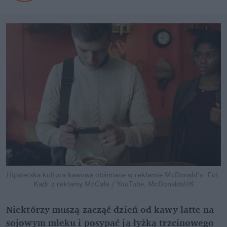
Hipsterska kultura kawowa obśmiane w reklamie McDonald's.
Fot.
Kadr z reklamy McCafe / YouTube, McDonaldsUK
Niektórzy muszą zacząć dzień od kawy latte na
sojowym mleku i posypać ją łyżką trzcinowego