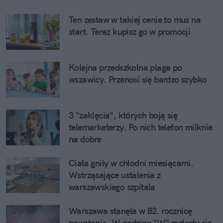
Ten zestaw w takiej cenie to mus na
start. Teraz kupisz go w promocji
Kolejna przedszkolna plaga po
wszawicy. Przenosi się bardzo szybko
3 "zaklęcia", których boją się
telemarketerzy. Po nich telefon milknie
na dobre
Ciała gniły w chłodni miesiącami.
Wstrząsające ustalenia z
warszawskiego szpitala
Warszawa stanęła w 82. rocznicę
powstania. W godzinę "W" rozległy się