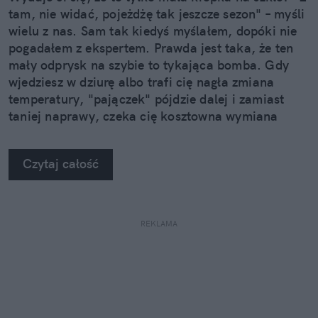
tam, nie widać, pojeżdżę tak jeszcze sezon" – myśli
wielu z nas. Sam tak kiedyś myślałem, dopóki nie
pogadałem z ekspertem. Prawda jest taka, że ten
mały odprysk na szybie to tykająca bomba. Gdy
wjedziesz w dziurę albo trafi cię nagła zmiana
temperatury, "pajączek" pójdzie dalej i zamiast
taniej naprawy, czeka cię kosztowna wymiana
szyby. Wybrałem się do serwisu Autoglass®, żeby
na własne oczy zobaczyć, jak profesjonaliści radzą
Czytaj całość
sobie z takimi uszkodzeniami.
REKLAMA