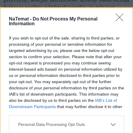
fachowe analizy, z których wynika, że taki jest
właśnie mleczny trend za granicą, produkcja masła
NaTemat -
Do Not Process My Personal
spadła w całej
UE
i nie tylko, a cena masła rośnie nie
Information
tylko w Polsce i nie jest to wina PiS.
Niektórzy piszą, że przez ostatni rok zdrożało o 70, 90 a
If you wish to opt-out of the sale, sharing to third parties, or
processing of your personal or sensitive information for
nawet 100 procent. Drożało już od dawna, ale Polacy
targeted advertising by us, please use the below opt-out
zauważyli zwłaszcza ten ostatni skok.
section to confirm your selection. Please note that after your
opt-out request is processed you may continue seeing
interest-based ads based on personal information utilized by
us or personal information disclosed to third parties prior to
your opt-out. You may separately opt-out of the further
disclosure of your personal information by third parties on the
IAB’s list of downstream participants. This information may
also be disclosed by us to third parties on the
IAB’s List of
Downstream Participants
that may further disclose it to other
"Od połowy 2016 roku wszystkie ceny
third parties.
produktów mleczarskich w całej
Personal Data Processing Opt Outs
Europie zaczęły rosnąć. Ceny tzw.