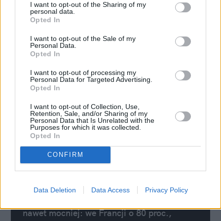
jednostek tłuszczu mlecznego,
I want to opt-out of the Sharing of my
wykorzystywanych w produkcji masła,
personal data.
Opted In
wzrastają ze względu na popyt".
Czytaj
więcej
I want to opt-out of the Sale of my
Personal Data.
Opted In
Roman Wieczorkiewicz
redaktor serwisu portalspozywczy.pl dla Strefa Argo
I want to opt-out of processing my
Personal Data for Targeted Advertising.
Opted In
I want to opt-out of Collection, Use,
Retention, Sale, and/or Sharing of my
Personal Data that Is Unrelated with the
Purposes for which it was collected.
Opted In
CONFIRM
"Drobnym pocieszeniem może być to,
Data Deletion
Data Access
Privacy Policy
że na zachodzie Europy ceny wzrosły
nawet mocniej: we Francji o 80 proc.,