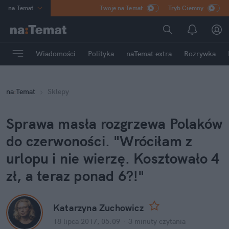
na
:
Temat
Twoje na:Temat
Tryb Ciemny
INN
:
Poland
ASZ
:
dziennik
Wiadomości
Polityka
naTemat extra
Rozrywka
mama
:
DU
dad
:
HERO
na
:
Temat
Sklepy
Rozrywka
Sprawa masła rozgrzewa Polaków
do czerwoności. "Wróciłam z
urlopu i nie wierzę. Kosztowało 4
zł, a teraz ponad 6?!"
Katarzyna Zuchowicz
18 lipca 2017, 05:09
·
3 minuty
czytania