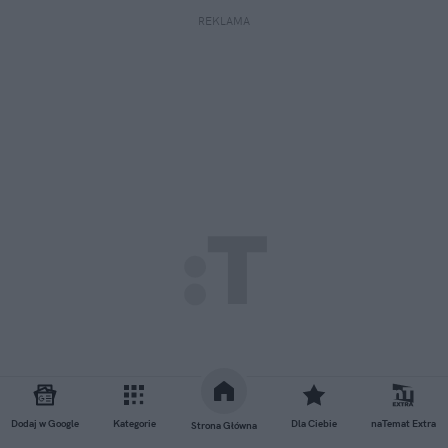
REKLAMA
Dodaj w Google
Kategorie
Dla Ciebie
naTemat Extra
Strona Główna