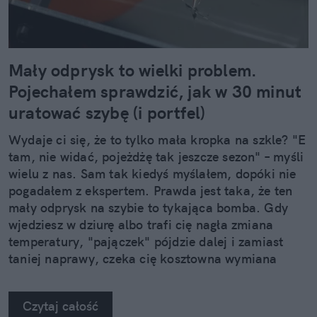
Mały odprysk to wielki problem.
Pojechałem sprawdzić, jak w 30 minut
uratować szybę (i portfel)
Wydaje ci się, że to tylko mała kropka na szkle? "E
tam, nie widać, pojeżdżę tak jeszcze sezon" – myśli
wielu z nas. Sam tak kiedyś myślałem, dopóki nie
pogadałem z ekspertem. Prawda jest taka, że ten
mały odprysk na szybie to tykająca bomba. Gdy
wjedziesz w dziurę albo trafi cię nagła zmiana
temperatury, "pajączek" pójdzie dalej i zamiast
taniej naprawy, czeka cię kosztowna wymiana
szyby. Wybrałem się do serwisu Autoglass®, żeby
na własne oczy zobaczyć, jak profesjonaliści radzą
Czytaj całość
sobie z takimi uszkodzeniami.