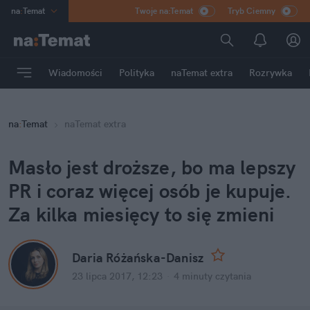
na
:
Temat
Twoje na:Temat
Tryb Ciemny
INN
:
Poland
ASZ
:
dziennik
Wiadomości
Polityka
naTemat extra
Rozrywka
mama
:
DU
dad
:
HERO
na
:
Temat
naTemat extra
Rozrywka
Masło jest droższe, bo ma lepszy
PR i coraz więcej osób je kupuje.
Za kilka miesięcy to się zmieni
Daria Różańska-Danisz
23 lipca 2017, 12:23
·
4 minuty
czytania