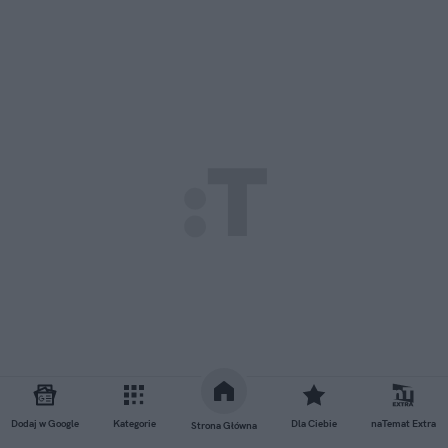
Dodaj w Google
Kategorie
Dla Ciebie
naTemat Extra
Strona Główna