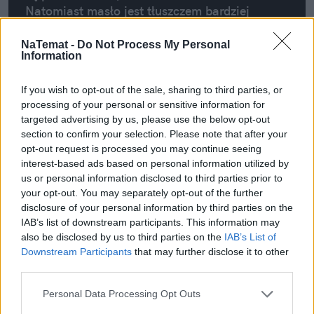
Natomiast masło jest tłuszczem bardziej
naturalnym. Kiedy pytam o rodzaj
używanego tłuszczu, to wszyscy mówią:
NaTemat -
Do Not Process My Personal
Information
tak, tak, masło, bo to bardziej naturalny
produkt , a przecież margaryny są złe.
If you wish to opt-out of the sale, sharing to third parties, or
processing of your personal or sensitive information for
Małgorzata Krukowska
targeted advertising by us, please use the below opt-out
dietetyk medyczny
section to confirm your selection. Please note that after your
opt-out request is processed you may continue seeing
interest-based ads based on personal information utilized by
us or personal information disclosed to third parties prior to
your opt-out. You may separately opt-out of the further
Roman Wieczorkiewicz, dziennikarz
disclosure of your personal information by third parties on the
Portaluspozywczego.pl, wyjaśnia nam, że wzrost cen masła
IAB’s list of downstream participants. This information may
ma związek z ceną tzw. jednostki tłuszczu mlecznego,
also be disclosed by us to third parties on the
IAB’s List of
który wykorzystywany jest do jego produkcji. – Na
Downstream Participants
that may further disclose it to other
third parties.
rynkach światowych produktów mleczarskich, obok takich
produktów jak mleko w proszku, obraca się także masłem
Personal Data Processing Opt Outs
w blokach. I jego ceny cały czas rosną, a to ze względu na