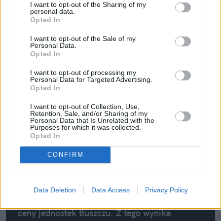
I want to opt-out of the Sharing of my
popyt np. na Dalekim Wschodzie – mówi nam
personal data.
Wieczorkiewicz.
Opted In
I want to opt-out of the Sale of my
Personal Data.
Opted In
I want to opt-out of processing my
Personal Data for Targeted Advertising.
Opted In
I want to opt-out of Collection, Use,
Retention, Sale, and/or Sharing of my
Są to produkty, które można daleko
Personal Data that Is Unrelated with the
Purposes for which it was collected.
wysyłać, są jednorodne, bardzo dobre do
Opted In
obrotu na rynku światowym. Niezależnie
od tego notuje się ceny jednostek tłuszczu
CONFIRM
mlecznego. W standardowym maśle są 82
jednostki tłuszczu mlecznego. Niezależnie
od ceny tych produktów, czyli masła,
Data Deletion
Data Access
Privacy Policy
mleka w proszku i serów, wzrosły także
ceny jednostek tłuszczu. Z tego wynika