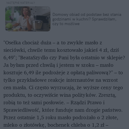
Domowy obiad od podstaw bez stania
godzinami w kuchni? Sprawdziłam,
czy to możliwe
"Osełka chociaż duża – a to zwykłe masło z
sieciówki, chwile temu kosztowało jakieś 4 zł, dziś
6,49"; "BeataSzydlo czy Pani była ostatnio w sklepie?
Ja byłam przed chwilą i jestem w szoku – masło
kosztuje 6,49 ile podrożeje z opłatą paliwową?" – to
tylko przykładowe reakcje internautów na wzrost
cen masła. Ci często wyrzucają, że wyższe ceny tego
produktu, to oczywiście wina polityków. Zresztą,
robią to też sami posłowie. – Rządzi Prawo i
Sprawiedliwość, które funduje nam drogie państwo.
Przez ostatnie 1,5 roku masło podrożało o 2 złote,
mleko o złotówkę, bochenek chleba o 1,2 zł –