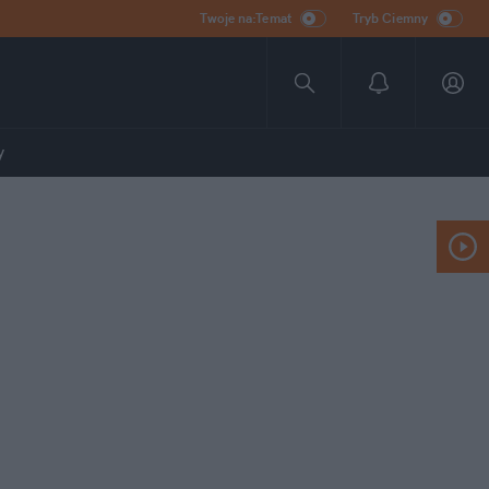
Twoje na:Temat
Tryb Ciemny
y