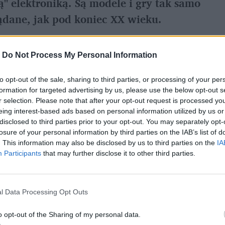
ą" elektroniką. Są modele i gry tak samo
ożądane, jak pod koniec XX wieku.
-
Do Not Process My Personal Information
 w chwili kupowania jest przestarzały. Rozwój
rzez co nowinki szybko stają się zabytkami.
to opt-out of the sale, sharing to third parties, or processing of your per
formation for targeted advertising by us, please use the below opt-out s
edany komputer Commodore 65
... za ponad 81
r selection. Please note that after your opt-out request is processed y
awda to model prototypowy (wyszło maksymalnie
eing interest-based ads based on personal information utilized by us or
disclosed to third parties prior to your opt-out. You may separately opt-
ularnego w Polsce Commodore 64, ale to też
losure of your personal information by third parties on the IAB’s list of
. Komputer z 1991 roku jest przecież w tym
. This information may also be disclosed by us to third parties on the
IA
Participants
that may further disclose it to other third parties.
l Data Processing Opt Outs
o opt-out of the Sharing of my personal data.