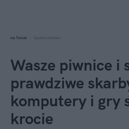
na
:
Temat
Społeczeństwo
Wasze piwnice i 
prawdziwe skarby
komputery i gry 
krocie