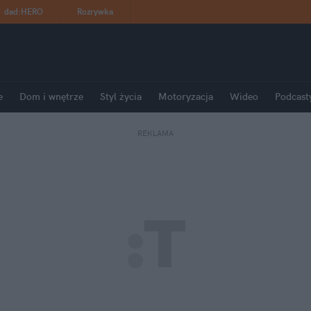
dad
:
HERO
Rozrywka
e
Dom i wnętrze
Styl życia
Motoryzacja
Wideo
Podcast
REKLAMA