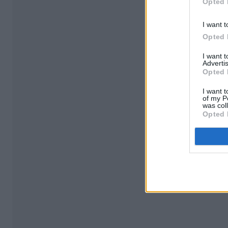
Opted 
I want t
Opted 
I want 
Advertis
Opted 
I want t
of my P
was col
Opted 