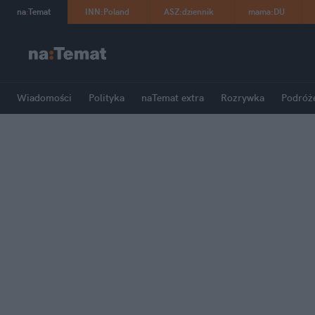
na
:
Temat
INN
:
Poland
ASZ
:
dziennik
mama
:
DU
Wiadomości
Polityka
naTemat extra
Rozrywka
Podróż