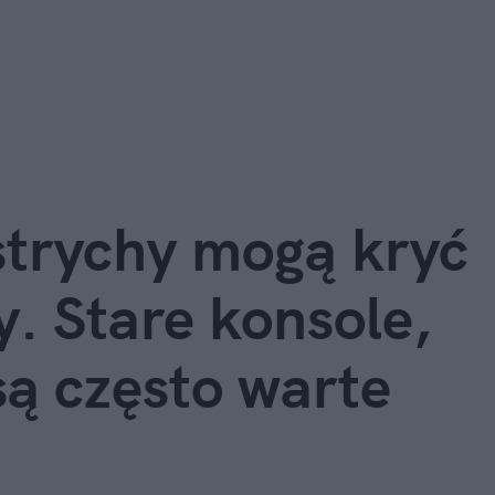
strychy mogą kryć
. Stare konsole,
są często warte