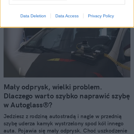
Czytaj więcej
Data Deletion
Data Access
Privacy Policy
Mały odprysk, wielki problem.
Dlaczego warto szybko naprawić szybę
w Autoglass®?
Jedziesz z rodziną autostradą i nagle w przednią
szybę uderza kamyk wystrzelony spod kół innego
auta. Pojawia się mały odprysk. Choć uszkodzenie