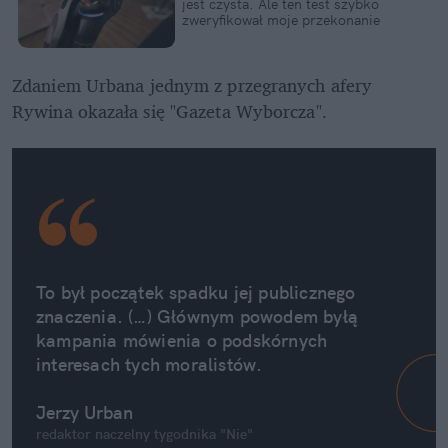
jest czysta. Ale ten test szybko 
zweryfikował moje przekonanie
Zdaniem Urbana jednym z przegranych afery 
Rywina okazała się "Gazeta Wyborcza".
To był początek spadku jej publicznego 
znaczenia. (…) Głównym powodem byłą 
kampania mówienia o podskórnych 
interesach tych moralistów.
Jerzy Urban
redaktor naczelny tygodnika "Nie"