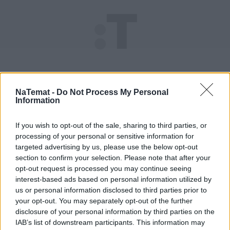
NaTemat -
Do Not Process My Personal
Information
If you wish to opt-out of the sale, sharing to third parties, or
processing of your personal or sensitive information for
targeted advertising by us, please use the below opt-out
section to confirm your selection. Please note that after your
Wywiad z Jerzym Urbanem przeczytasz w 
opt-out request is processed you may continue seeing
interest-based ads based on personal information utilized by
"Newsweeku"
us or personal information disclosed to third parties prior to
your opt-out. You may separately opt-out of the further
Nie przegap żadnej ważnej wiadomości i
disclosure of your personal information by third parties on the
obserwuj nas w Google News!
IAB’s list of downstream participants. This information may