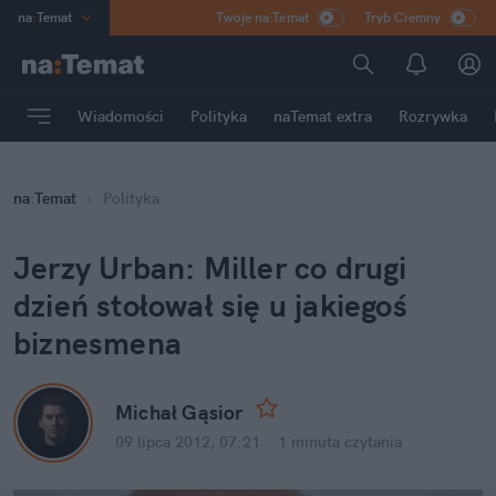
na
:
Temat
Twoje na:Temat
Tryb Ciemny
INN
:
Poland
ASZ
:
dziennik
Wiadomości
Polityka
naTemat extra
Rozrywka
mama
:
DU
dad
:
HERO
na
:
Temat
Polityka
Rozrywka
Jerzy Urban: Miller co drugi 
dzień stołował się u jakiegoś 
biznesmena
Michał Gąsior
09 lipca 2012, 07:21
·
1 minuta
 czytania