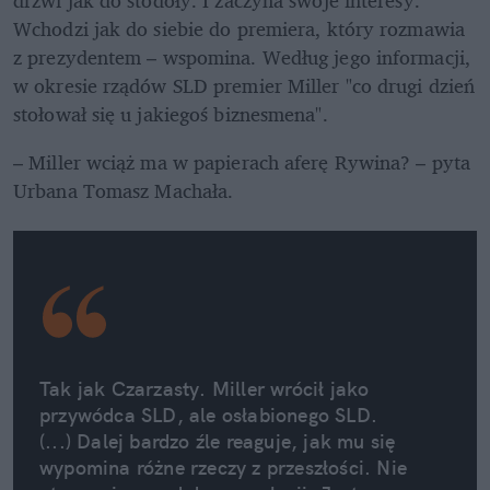
Wchodzi jak do siebie do premiera, który rozmawia 
z prezydentem – wspomina. Według jego informacji, 
w okresie rządów SLD premier Miller "co drugi dzień 
stołował się u jakiegoś biznesmena".
– Miller wciąż ma w papierach aferę Rywina? – pyta 
Urbana Tomasz Machała.
Tak jak Czarzasty. Miller wrócił jako 
przywódca SLD, ale osłabionego SLD. 
(...) Dalej bardzo źle reaguje, jak mu się 
wypomina różne rzeczy z przeszłości. Nie 