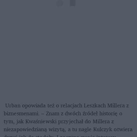
 Urban opowiada też o relacjach Leszkach Millera z 
biznesmenami. – Znam z dwóch źródeł historię o 
tym, jak Kwaśniewski przyjechał do Millera z 
niezapowiedzianą wizytą, a tu nagle Kulczyk otwiera 
drzwi jak do stodoły. I zaczyna swoje interesy. 