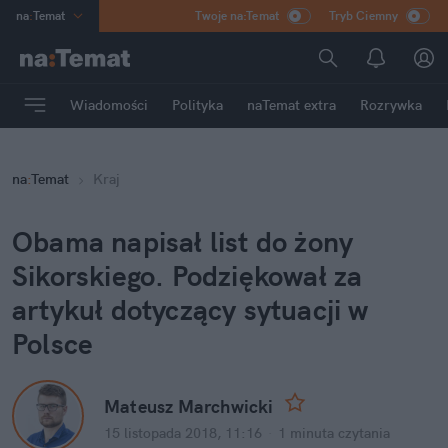
na
:
Temat
Twoje na:Temat
Tryb Ciemny
INN
:
Poland
ASZ
:
dziennik
Wiadomości
Polityka
naTemat extra
Rozrywka
mama
:
DU
dad
:
HERO
na
:
Temat
Kraj
Rozrywka
Obama napisał list do żony
Sikorskiego. Podziękował za
artykuł dotyczący sytuacji w
Polsce
Mateusz Marchwicki
15 listopada 2018, 11:16
·
1 minuta
czytania