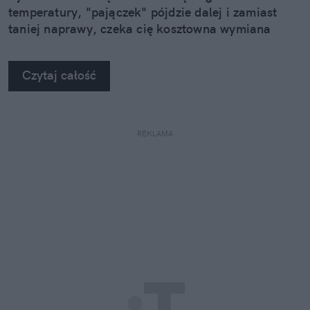
temperatury, "pajączek" pójdzie dalej i zamiast
taniej naprawy, czeka cię kosztowna wymiana
szyby. Wybrałem się do serwisu Autoglass®, żeby
na własne oczy zobaczyć, jak profesjonaliści radzą
Czytaj całość
sobie z takimi uszkodzeniami.
REKLAMA