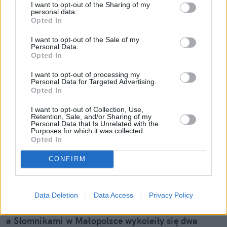
I want to opt-out of the Sharing of my
personal data.
Opted In
I want to opt-out of the Sale of my
Personal Data.
Opted In
I want to opt-out of processing my
Personal Data for Targeted Advertising.
Opted In
I want to opt-out of Collection, Use,
Retention, Sale, and/or Sharing of my
Personal Data that Is Unrelated with the
Purposes for which it was collected.
Opted In
Wykolejenie pociągu w Małopolsce.
CONFIRM
Służby szybko wskazały przyczynę
zdarzenia
Data Deletion
Data Access
Privacy Policy
We wtorek wieczorem na trasie między Miechowem
a Słomnikami w Małopolsce wykoleiły się dwa