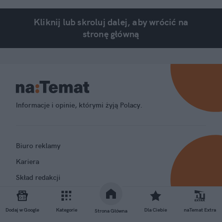
Kliknij lub skroluj dalej, aby wrócić na
stronę główną
Informacje i opinie, którymi żyją Polacy.
Biuro reklamy
Kariera
Skład redakcji
Kontakt
Rozrywka
Dodaj w Google
Kategorie
Dla Ciebie
naTemat Extra
Strona Główna