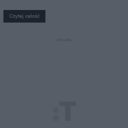
regulatora. Bo o jego kontroli na pewno nie
możemy tu mówić.
Czytaj całość
REKLAMA