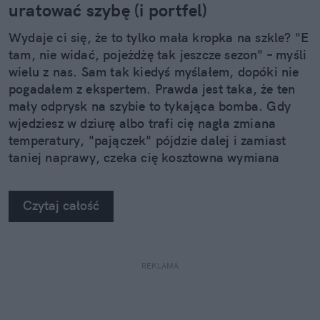
uratować szybę (i portfel)
Wydaje ci się, że to tylko mała kropka na szkle? "E
tam, nie widać, pojeżdżę tak jeszcze sezon" – myśli
wielu z nas. Sam tak kiedyś myślałem, dopóki nie
pogadałem z ekspertem. Prawda jest taka, że ten
mały odprysk na szybie to tykająca bomba. Gdy
wjedziesz w dziurę albo trafi cię nagła zmiana
temperatury, "pajączek" pójdzie dalej i zamiast
taniej naprawy, czeka cię kosztowna wymiana
szyby. Wybrałem się do serwisu Autoglass®, żeby
na własne oczy zobaczyć, jak profesjonaliści radzą
Czytaj całość
sobie z takimi uszkodzeniami.
REKLAMA