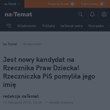
na
:
Temat
Twoje na:Temat
Tryb Ciemny
INN
:
Poland
ASZ
:
dziennik
Wiadomości
Polityka
naTemat extra
Rozrywka
mama
:
DU
dad
:
HERO
na
:
Temat
Wiadomości
Rozrywka
Jest nowy kandydat na
Rzecznika Praw Dziecka!
Rzeczniczka PiS pomyliła jego
imię
redakcja naTemat
15 listopada 2018, 13:14
·
1 minuta
czytania