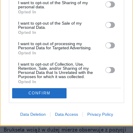
I want to opt-out of the Sharing of my
personal data.
Opted In
I want to opt-out of the Sale of my
Personal Data.
Opted In
I want to opt-out of processing my
Personal Data for Targeted Advertising.
AI Act każe maszynie się przedstawić.
Opted In
Szkoda, że nie każe jej przestać
I want to opt-out of Collection, Use,
kłamać
Retention, Sale, and/or Sharing of my
Personal Data that Is Unrelated with the
Purposes for which it was collected.
Unia Europejska chce oznaczać treści stworzone
Opted In
przez sztuczną inteligencję. Od 2 sierpnia 2026
roku etykieta "stworzono przez AI" ma stać się
CONFIRM
jednym z narzędzi walki z dezinformacją,
deepfake’ami i masową manipulacją cyfrowymi
Data Deletion
Data Access
Privacy Policy
treściami. W praktyce jest to jednak przede
wszystkim próba okiełznania rynku, którego rozwój
Bruksela wciąż w dużej mierze obserwuje z pozycji